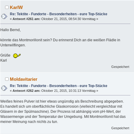
KarlW
Re: Tektite - Fundorte - Besonderheiten - eure Top-Stücke
«
Antwort #261 am:
Oktober 21, 2015, 08:54:30 Vormittag »
Hallo Bernd,
könnte das Montmorillonit sein? Du erinnerst Dich an die weißen Flädle in
Unterwilflingen.
Grüße
Karl
Gespeichert
Moldavitarier
Re: Tektite - Fundorte - Besonderheiten - eure Top-Stücke
«
Antwort #262 am:
Oktober 21, 2015, 10:31:13 Vormittag »
Weißes feines Pulver ist hier etwas ungünstig als Beschreibung abgegeben.
Es handelt sich um oberflächliche Glaskorrosion (vielleicht vergleichbar mit
Gläsern in der Spülmaschine). Der Prozess ist abhängig vom pH-Wert, der
Wassermenge und der Temperatur der Umgebung. Mit Montmorillonit hat das
meiner Meinung nach nichts zu tun.
Gespeichert