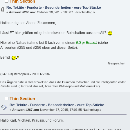
Thin Section
Re: Tektite - Fundorte - Besonderheiten - eure Top-Stücke
«
Antwort #266 am:
Oktober 30, 2015, 18:30:15 Nachmittag »
Hallo und guten Abend Zusammen,
Lässt ET hier grüßen mit geheimnisvollen Botschaften aus dem All?
Hier eine Nahaufnahme bei 8-fach von meinem
9.5 gr Brusná
(siehe
Antworten #255 und #256 oben auf dieser Seite).
Bernd
Gespeichert
(247553) Berndpauli = 2002 RV234
Das Ärgerlichste in dieser Welt ist, dass die Dummen todsicher und die Intelligenten voller
Zweifel sind. (Bertrand Russell, britischer Philosoph und Mathematiker).
Thin Section
Re: Tektite - Fundorte - Besonderheiten - eure Top-Stücke
«
Antwort #267 am:
November 17, 2015, 17:01:55 Nachmittag »
Hallo Karl, Michael, Kraussi, und Forum,