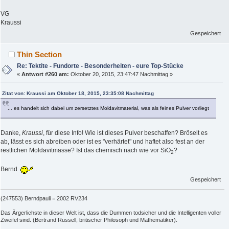
VG
Kraussi
Gespeichert
Thin Section
Re: Tektite - Fundorte - Besonderheiten - eure Top-Stücke
«
Antwort #260 am:
Oktober 20, 2015, 23:47:47 Nachmittag »
Zitat von: Kraussi am Oktober 18, 2015, 23:35:08 Nachmittag
... es handelt sich dabei um zersetztes Moldavitmaterial, was als feines Pulver vorliegt
Danke,
Kraussi
, für diese Info! Wie ist dieses Pulver beschaffen? Bröselt es
ab, lässt es sich abreiben oder ist es "verhärtet" und haftet also fest an der
restlichen Moldavitmasse? Ist das chemisch nach wie vor SiO
?
2
Bernd
Gespeichert
(247553) Berndpauli = 2002 RV234
Das Ärgerlichste in dieser Welt ist, dass die Dummen todsicher und die Intelligenten voller
Zweifel sind. (Bertrand Russell, britischer Philosoph und Mathematiker).