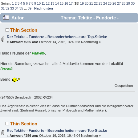
Seiten:
1
2
3
4
5
6
7
8
9
10
11
12
13
14
15
16
17
[
18
]
19
20
21
22
23
24
25
26
27
28
29
30
31
32
33
34
35
...
39
Nach unten
Autor
Thema: Tektite - Fundorte -
Besonderheiten - eure Top-Stücke (Gelesen 271542 mal)
Thin Section
Re: Tektite - Fundorte - Besonderheiten - eure Top-Stücke
«
Antwort #255 am:
Oktober 14, 2015, 16:40:58 Nachmittag »
Hallo Freunde der
Vltavíny
,
Hier ein Sammlungszuwachs - alle 4 Moldavite kommen von der Lokalität
Brusná
!
Bernd
Gespeichert
(247553) Berndpauli = 2002 RV234
Das Ärgerlichste in dieser Welt ist, dass die Dummen todsicher und die Intelligenten voller
Zweifel sind. (Bertrand Russell, britischer Philosoph und Mathematiker).
Thin Section
Re: Tektite - Fundorte - Besonderheiten - eure Top-Stücke
«
Antwort #256 am:
Oktober 16, 2015, 19:46:04 Nachmittag »