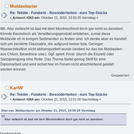
Moldavitarier
Re: Tektite - Fundorte - Besonderheiten - eure Top-Stücke
«
Antwort #263 am:
Oktober 21, 2015, 10:50:25 Vormittag »
Mh. Also vielleicht ist dad mit dem Montmorillonit doch gar nicht so daneben.
Könnte theoretisch als Verwitterungsprodukt entstehen, zumal diese
Moldavite eh in tonigen Sedimenten zu finden sind. Ich denke aber es handelt
sich um zerstörte Glasmatrix, die aufgrund keiner bzw. Geringer
Wasserzirkultion nicht abtransportiert wurde (anders isz das bei Moldaviten
aus Chlum, Besednice usw.). Ggf. spielt. Frost- (durch die Eiszeit) oder
Salzsprengung eine Rolle. Das Thema bietet genug Stoff für eine
Diplomarbeit und wird sichet hier im Forum nicht abschließend geklärt
werden können
Gespeichert
KarlW
Re: Tektite - Fundorte - Besonderheiten - eure Top-Stücke
«
Antwort #264 am:
Oktober 21, 2015, 12:01:00 Nachmittag »
Zitat von: Moldavitarier am Oktober 21, 2015, 10:50:25 Vormittag
Also vielleicht ist dad mit dem Montmorillonit doch gar nicht so daneben.
Dankeschön.