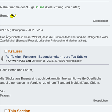
Nahaufnahme des 9.5 gr
Brusná
(Beleuchtung von hinten).
Bernd
Gespeichert
(247553) Berndpauli = 2002 RV234
Das Ärgerlichste in dieser Welt ist, dass die Dummen todsicher und die Intelligenten voller
Zweifel sind. (Bertrand Russell, britischer Philosoph und Mathematiker).
Kraussi
Re: Tektite - Fundorte - Besonderheiten - eure Top-Stücke
«
Antwort #257 am:
Oktober 18, 2015, 21:47:09 Nachmittag »
Hallo Bernd und Forum,
die Stücke aus Brusná sind auch bekannt für ihre samtig-weiße Oberfläche,
anbei einer davon im Vergleich zu einem "Standard-Moldavit" aus Chlum.
VG
Kraussi
Gespeichert
Thin Section