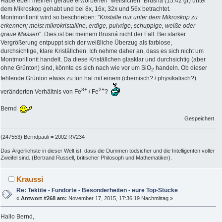
Habe eben meinen gerade erworbenen "weißlichen" Brusná (15.42 gr) unter
dem Mikroskop gehabt und bei 8x, 16x, 32x und 56x betrachtet.
Montmorillonit wird so beschrieben: "
Kristalle nur unter dem Mikroskop zu
erkennen; meist mikrokristalline, erdige, pulvrige, schuppige, weiße oder
graue Massen
". Dies ist bei meinem Brusná nicht der Fall. Bei starker
Vergrößerung entpuppt sich der weißliche Überzug als farblose,
durchsichtige, klare Kriställchen. Ich nehme daher an, dass es sich nicht um
Montmorillonit handelt. Da diese Kriställchen glasklar und durchsichtig (aber
ohne Grünton) sind, könnte es sich nach wie vor um SiO
handeln. Ob dieser
2
fehlende Grünton etwas zu tun hat mit einem (chemisch? / physikalisch?)
3+
2+
veränderten Verhältnis von Fe
/ Fe
?
Bernd
Gespeichert
(247553) Berndpauli = 2002 RV234
Das Ärgerlichste in dieser Welt ist, dass die Dummen todsicher und die Intelligenten voller
Zweifel sind. (Bertrand Russell, britischer Philosoph und Mathematiker).
Kraussi
Re: Tektite - Fundorte - Besonderheiten - eure Top-Stücke
«
Antwort #268 am:
November 17, 2015, 17:36:19 Nachmittag »
Hallo Bernd,