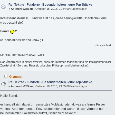
Re: Tektite - Fundorte - Besonderheiten - eure Top-Stücke
«
Antwort #258 am:
Oktober 18, 2015, 21:54:09 Nachmittag »
Interessant,
Kraussi
, ... und was ist das, diese samtig-weiße Oberfläche? Aus
was besteht sie?
Bernd
(curious minds wanna know ;-)
Gespeichert
(247553) Berndpauli = 2002 RV234
Das Ärgerlichste in dieser Welt ist, dass die Dummen todsicher und die Intelligenten voller
Zweifel sind. (Bertrand Russell, britischer Philosoph und Mathematiker).
Kraussi
Re: Tektite - Fundorte - Besonderheiten - eure Top-Stücke
«
Antwort #259 am:
Oktober 18, 2015, 23:35:08 Nachmittag »
Hallo Bernd,
es handelt sich dabei um zersetztes Moldavitmaterial, was als feines Pulver
vorliegt. Aber der genaue Prozess dahinter und warum dieser Vorgang nur
bei bestimmten Lokalitäten auftritt, ist mir nicht bekannt.