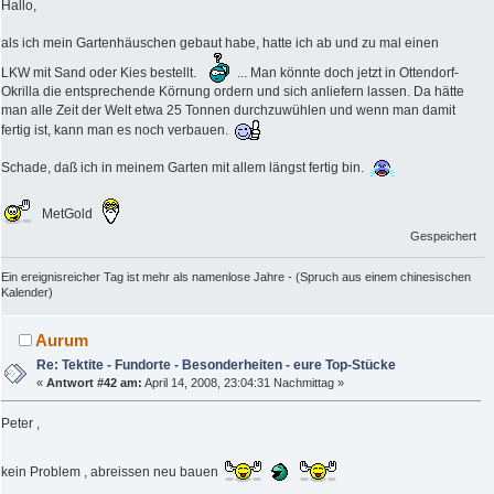
Hallo,
als ich mein Gartenhäuschen gebaut habe, hatte ich ab und zu mal einen
LKW mit Sand oder Kies bestellt.
... Man könnte doch jetzt in Ottendorf-
Okrilla die entsprechende Körnung ordern und sich anliefern lassen. Da hätte
man alle Zeit der Welt etwa 25 Tonnen durchzuwühlen und wenn man damit
fertig ist, kann man es noch verbauen.
Schade, daß ich in meinem Garten mit allem längst fertig bin.
MetGold
Gespeichert
Ein ereignisreicher Tag ist mehr als namenlose Jahre - (Spruch aus einem chinesischen
Kalender)
Aurum
Re: Tektite - Fundorte - Besonderheiten - eure Top-Stücke
«
Antwort #42 am:
April 14, 2008, 23:04:31 Nachmittag »
Peter ,
kein Problem , abreissen neu bauen