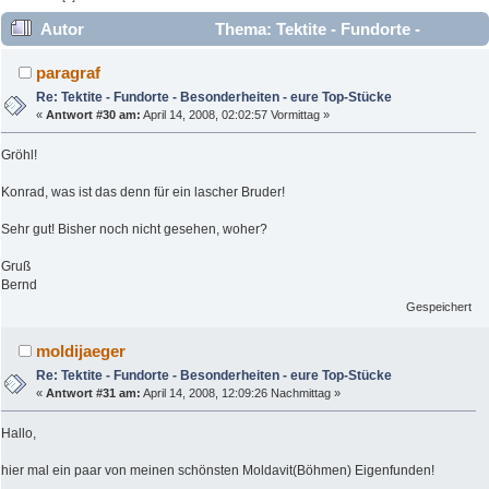
Autor
Thema: Tektite - Fundorte -
Besonderheiten - eure Top-Stücke (Gelesen 271419 mal)
paragraf
Re: Tektite - Fundorte - Besonderheiten - eure Top-Stücke
«
Antwort #30 am:
April 14, 2008, 02:02:57 Vormittag »
Gröhl!
Konrad, was ist das denn für ein lascher Bruder!
Sehr gut! Bisher noch nicht gesehen, woher?
Gruß
Bernd
Gespeichert
moldijaeger
Re: Tektite - Fundorte - Besonderheiten - eure Top-Stücke
«
Antwort #31 am:
April 14, 2008, 12:09:26 Nachmittag »
Hallo,
hier mal ein paar von meinen schönsten Moldavit(Böhmen) Eigenfunden!