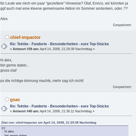
für Leute wie mich ein paar "gezieltere" Hinweise? Olaf, Enrico, wir könnten ja
ggf auch mal eine kleene gemeinsame Aktion im Sommer andenken, oder..??
Alex
Gespeichert
chief-impactor
Re: Tektite - Fundorte - Besonderheiten - eure Top-Stücke
«
Antwort #39 am:
April 14, 2008, 21:29:38 Nachmittag »
hi alex,
bin gerne dabei...
gruss olaf
ps die richtige körnung machts, mehr sag ich nicht!
Gespeichert
gsac
Re: Tektite - Fundorte - Besonderheiten - eure Top-Stücke
«
Antwort #40 am:
April 14, 2008, 21:36:11 Nachmittag »
Zitat von: chief-impactor am April 14, 2008, 21:29:38 Nachmittag
hi alex,
bin gerne dabei...