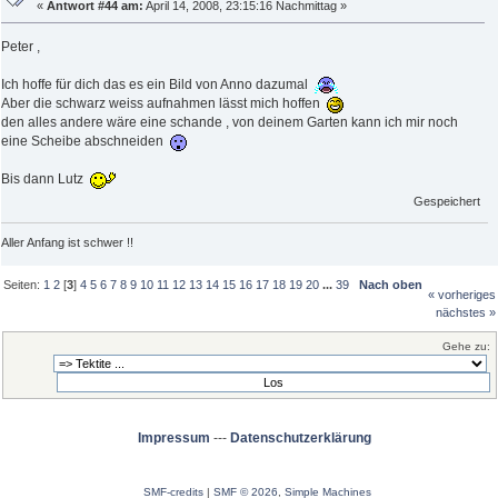
«
Antwort #44 am:
April 14, 2008, 23:15:16 Nachmittag »
Peter ,
Ich hoffe für dich das es ein Bild von Anno dazumal
Aber die schwarz weiss aufnahmen lässt mich hoffen
den alles andere wäre eine schande , von deinem Garten kann ich mir noch
eine Scheibe abschneiden
Bis dann Lutz
Gespeichert
Aller Anfang ist schwer !!
Seiten:
1
2
[
3
]
4
5
6
7
8
9
10
11
12
13
14
15
16
17
18
19
20
...
39
Nach oben
« vorheriges
nächstes »
Gehe zu:
Impressum
---
Datenschutzerklärung
SMF-credits
|
SMF © 2026
,
Simple Machines