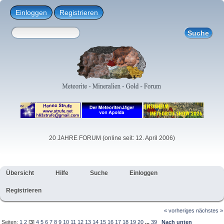
Einloggen
Registrieren
20 JAHRE FORUM (online seit: 12. April 2006)
Übersicht
Hilfe
Suche
Einloggen
Registrieren
« vorheriges
nächstes »
Seiten:
1
2
[
3
]
4
5
6
7
8
9
10
11
12
13
14
15
16
17
18
19
20
...
39
Nach unten