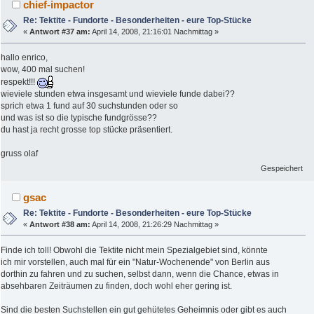
chief-impactor
Re: Tektite - Fundorte - Besonderheiten - eure Top-Stücke
«
Antwort #37 am:
April 14, 2008, 21:16:01 Nachmittag »
hallo enrico,
wow, 400 mal suchen!
respekt!!!
wieviele stunden etwa insgesamt und wieviele funde dabei??
sprich etwa 1 fund auf 30 suchstunden oder so
und was ist so die typische fundgrösse??
du hast ja recht grosse top stücke präsentiert.
gruss olaf
Gespeichert
gsac
Re: Tektite - Fundorte - Besonderheiten - eure Top-Stücke
«
Antwort #38 am:
April 14, 2008, 21:26:29 Nachmittag »
Finde ich toll! Obwohl die Tektite nicht mein Spezialgebiet sind, könnte
ich mir vorstellen, auch mal für ein "Natur-Wochenende" von Berlin aus
dorthin zu fahren und zu suchen, selbst dann, wenn die Chance, etwas in
absehbaren Zeiträumen zu finden, doch wohl eher gering ist.
Sind die besten Suchstellen ein gut gehütetes Geheimnis oder gibt es auch