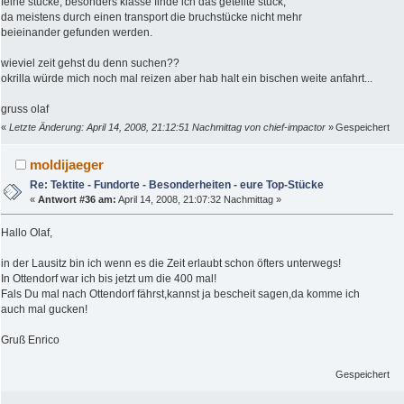
feine stücke, besonders klasse finde ich das geteilte stück,
da meistens durch einen transport die bruchstücke nicht mehr
beieinander gefunden werden.
wieviel zeit gehst du denn suchen??
okrilla würde mich noch mal reizen aber hab halt ein bischen weite anfahrt...
gruss olaf
«
Letzte Änderung: April 14, 2008, 21:12:51 Nachmittag von chief-impactor
»
Gespeichert
moldijaeger
Re: Tektite - Fundorte - Besonderheiten - eure Top-Stücke
«
Antwort #36 am:
April 14, 2008, 21:07:32 Nachmittag »
Hallo Olaf,
in der Lausitz bin ich wenn es die Zeit erlaubt schon öfters unterwegs!
In Ottendorf war ich bis jetzt um die 400 mal!
Fals Du mal nach Ottendorf fährst,kannst ja bescheit sagen,da komme ich
auch mal gucken!
Gruß Enrico
Gespeichert