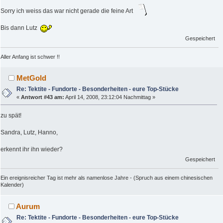
Sorry ich weiss das war nicht gerade die feine Art
Bis dann Lutz
Gespeichert
Aller Anfang ist schwer !!
MetGold
Re: Tektite - Fundorte - Besonderheiten - eure Top-Stücke
«
Antwort #43 am:
April 14, 2008, 23:12:04 Nachmittag »
zu spät!
Sandra, Lutz, Hanno,
erkennt ihr ihn wieder?
Gespeichert
Ein ereignisreicher Tag ist mehr als namenlose Jahre - (Spruch aus einem chinesischen
Kalender)
Aurum
Re: Tektite - Fundorte - Besonderheiten - eure Top-Stücke