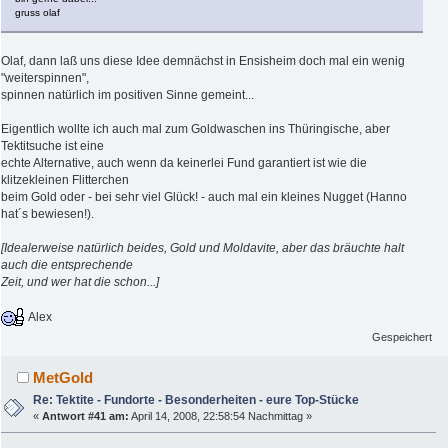
gruss olaf
Olaf, dann laß uns diese Idee demnächst in Ensisheim doch mal ein wenig
"weiterspinnen",
spinnen natürlich im positiven Sinne gemeint...
Eigentlich wollte ich auch mal zum Goldwaschen ins Thüringische, aber
Tektitsuche ist eine
echte Alternative, auch wenn da keinerlei Fund garantiert ist wie die
klitzekleinen Flitterchen
beim Gold oder - bei sehr viel Glück! - auch mal ein kleines Nugget (Hanno
hat´s bewiesen!).
[Idealerweise natürlich beides, Gold und Moldavite, aber das bräuchte halt
auch die entsprechende
Zeit, und wer hat die schon...]
Alex
Gespeichert
MetGold
Re: Tektite - Fundorte - Besonderheiten - eure Top-Stücke
«
Antwort #41 am:
April 14, 2008, 22:58:54 Nachmittag »