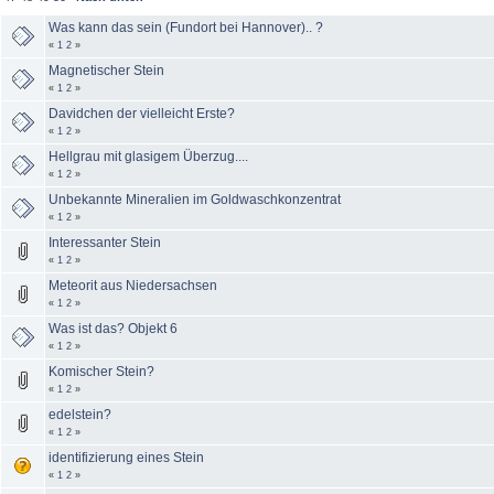
Was kann das sein (Fundort bei Hannover).. ?
«
1
2
»
Magnetischer Stein
«
1
2
»
Davidchen der vielleicht Erste?
«
1
2
»
Hellgrau mit glasigem Überzug....
«
1
2
»
Unbekannte Mineralien im Goldwaschkonzentrat
«
1
2
»
Interessanter Stein
«
1
2
»
Meteorit aus Niedersachsen
«
1
2
»
Was ist das? Objekt 6
«
1
2
»
Komischer Stein?
«
1
2
»
edelstein?
«
1
2
»
identifizierung eines Stein
«
1
2
»