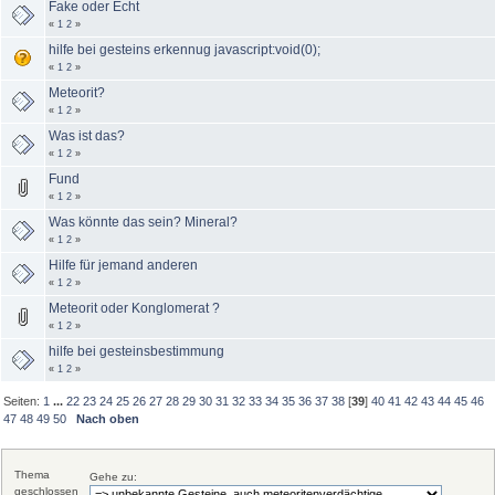
Fake oder Echt
«
1
2
»
hilfe bei gesteins erkennug javascript:void(0);
«
1
2
»
Meteorit?
«
1
2
»
Was ist das?
«
1
2
»
Fund
«
1
2
»
Was könnte das sein? Mineral?
«
1
2
»
Hilfe für jemand anderen
«
1
2
»
Meteorit oder Konglomerat ?
«
1
2
»
hilfe bei gesteinsbestimmung
«
1
2
»
Seiten:
1
...
22
23
24
25
26
27
28
29
30
31
32
33
34
35
36
37
38
[
39
]
40
41
42
43
44
45
46
47
48
49
50
Nach oben
Thema
Gehe zu:
geschlossen