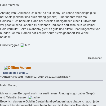
Hallo matze56,
Ahnung von Gold habe ich nicht, da nur Hobby. Ich kenne aber einige gute
hot Spots (bekannt und auch streng geheim). Einer nannte mich mal
Goldscout. Ich habe die Gabe bei drei bis fünf Zigaretten einen Flußverlauf
vor paar tausend Jaheren zu erkennen und dann dort schaufeln wo keiner
Gold vermutet. Beim Goldhobby giebt es gute und bittere Erfahrungen wie vor
hundert Jahren. Darann hat sich bis heute nichts geändert. Ich kenne
beides!!!
Gruß Berggold
Gespeichert
Aurum
Re: Meine Funde ...
«
Antwort #43 am:
Februar 02, 2010, 16:12:11 Nachmittag »
Hallo Matze ,
ich kann dem Berggold auch nur zustimmen , Ahnung ist gut , aber Gespür
und Talent ist besser
Bevor ich das erste Gold in Deutschland gefunden habe , habe ich auch jede
Menge Litaratur geweltzt , geschadet hat es nicht aber alle Theorie ist grau