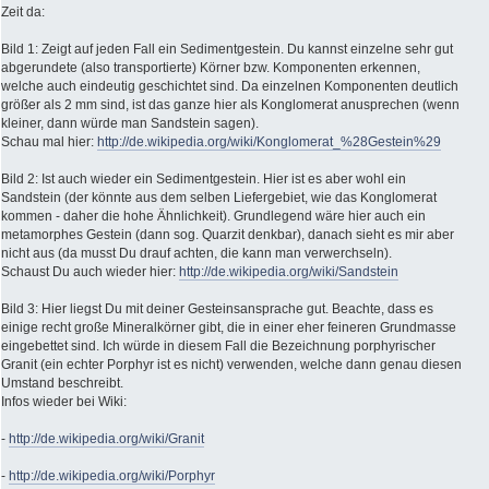
Zeit da:
Bild 1: Zeigt auf jeden Fall ein Sedimentgestein. Du kannst einzelne sehr gut
abgerundete (also transportierte) Körner bzw. Komponenten erkennen,
welche auch eindeutig geschichtet sind. Da einzelnen Komponenten deutlich
größer als 2 mm sind, ist das ganze hier als Konglomerat anusprechen (wenn
kleiner, dann würde man Sandstein sagen).
Schau mal hier:
http://de.wikipedia.org/wiki/Konglomerat_%28Gestein%29
Bild 2: Ist auch wieder ein Sedimentgestein. Hier ist es aber wohl ein
Sandstein (der könnte aus dem selben Liefergebiet, wie das Konglomerat
kommen - daher die hohe Ähnlichkeit). Grundlegend wäre hier auch ein
metamorphes Gestein (dann sog. Quarzit denkbar), danach sieht es mir aber
nicht aus (da musst Du drauf achten, die kann man verwerchseln).
Schaust Du auch wieder hier:
http://de.wikipedia.org/wiki/Sandstein
Bild 3: Hier liegst Du mit deiner Gesteinsansprache gut. Beachte, dass es
einige recht große Mineralkörner gibt, die in einer eher feineren Grundmasse
eingebettet sind. Ich würde in diesem Fall die Bezeichnung porphyrischer
Granit (ein echter Porphyr ist es nicht) verwenden, welche dann genau diesen
Umstand beschreibt.
Infos wieder bei Wiki:
-
http://de.wikipedia.org/wiki/Granit
-
http://de.wikipedia.org/wiki/Porphyr