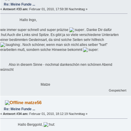
Re: Meine Funde ...
«
Antwort #33 am:
Februar 01, 2010, 17:59:38 Nachmittag »
Hallo Ingo,
wie immer super schnell und super präzise
. Danke Dir dafür
:hut:Auch die Links sind Spitze. Es gibt ja so vlele verschiedene Unterarten
einer bestimmten Gesteinsart, da sind solche Seiten sehr hilfreich
. Noch schöner, wenn man sich nicht alles selber "hart"
erarbeiten muß, sondern solche Hinweise bekommt
Also in diesem Sinne - nochmal dankeschön nen schönen Abend
wünscht
Matze
Gespeichert
matze56
Re: Meine Funde ...
«
Antwort #34 am:
Februar 01, 2010, 18:12:19 Nachmittag »
Hallo Berggold,