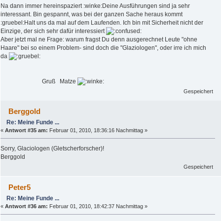
Na dann immer hereinspaziert :winke:Deine Ausführungen sind ja sehr
interessant. Bin gespannt, was bei der ganzen Sache heraus kommt
:gruebel:Halt uns da mal auf dem Laufenden. Ich bin mit Sicherheit nicht der
Einzige, der sich sehr dafür interessiert
Aber jetzt mal ne Frage: warum fragst Du denn ausgerechnet Leute "ohne
Haare" bei so einem Problem- sind doch die "Glaziologen", oder irre ich mich
da
Gruß Matze
Gespeichert
Berggold
Re: Meine Funde ...
«
Antwort #35 am:
Februar 01, 2010, 18:36:16 Nachmittag »
Sorry, Glaciologen (Gletscherforscher)!
Berggold
Gespeichert
Peter5
Re: Meine Funde ...
«
Antwort #36 am:
Februar 01, 2010, 18:42:37 Nachmittag »