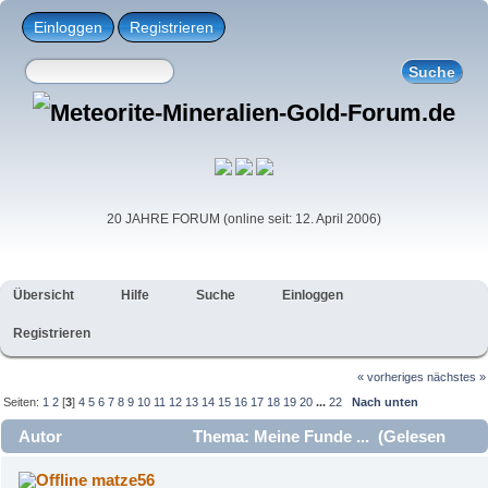
Einloggen
Registrieren
20 JAHRE FORUM (online seit: 12. April 2006)
Übersicht
Hilfe
Suche
Einloggen
Registrieren
« vorheriges
nächstes »
Seiten:
1
2
[
3
]
4
5
6
7
8
9
10
11
12
13
14
15
16
17
18
19
20
...
22
Nach unten
Autor
Thema: Meine Funde ... (Gelesen
102697 mal)
matze56