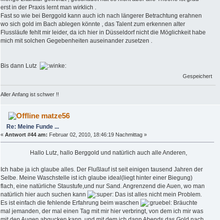
erst in der Praxis lernt man wirklich .
Fast so wie bei Berggold kann auch ich nach längerer Betrachtung erahnen
wo sich gold im Bach ablegen könnte , das Talent zum erkennen alter
Flussläufe fehlt mir leider, da ich hier in Düsseldorf nicht die Möglichkeit habe
mich mit solchen Gegebenheiten auseinander zusetzen .
Bis dann Lutz
Gespeichert
Aller Anfang ist schwer !!
matze56
Re: Meine Funde ...
«
Antwort #44 am:
Februar 02, 2010, 18:46:19 Nachmittag »
Hallo Lutz, hallo Berggold und natürlich auch alle Anderen,
Ich habe ja ich glaube alles. Der Flußlauf ist seit einigen tausend Jahren der
Selbe. Meine Waschstelle ist ich glaube ideal(liegt hinter einer Biegung)
flach, eine natürliche Staustufe,und nur Sand. Angrenzend die Auen, wo man
natürlich hier auch suchen kann
Das ist alles nicht mein Problem.
Es ist einfach die fehlende Erfahrung beim waschen
Bräuchte
mal jemanden, der mal einen Tag mit mir hier verbringt, von dem ich mir was
mit den Augen abgucken kann, und mit dem ich dann Abends das Gold nach