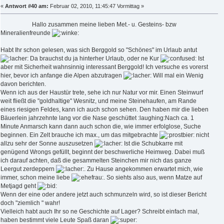
«
Antwort #40 am:
Februar 02, 2010, 11:45:47 Vormittag »
Hallo zusammen meine lieben Met.- u. Gesteins- bzw
Mineralienfreunde
Habt Ihr schon gelesen, was sich Berggold so "Schönes" im Urlaub antut
Da brauchst du ja hinterher Urlaub, oder ne Kur
Ist
aber mit Sicherheit wahnsinnig interessant Berggold! Ich versuche es vorerst
hier, bevor ich anfange die Alpen abzutragen
Will mal ein Wenig
davon berichten.
Wenn ich aus der Haustür trete, sehe ich nur Natur vor mir. Einen Steinwurf
weit fließt die "goldhaltige" Wesnitz, und meine Steinehaufen, am Rande
eines riesigen Feldes, kann ich auch schon sehen. Den haben mir die lieben
Bäuerlein jahrzehnte lang vor die Nase geschüttet :laughing:Nach ca. 1
Minute Anmarsch kann dann auch schon die, wie immer erfolglose, Suche
beginnen. Ein Zelt brauche ich max., um das mitgebrachte
nicht
allzu sehr der Sonne auszusetzen
Ist die Schubkarre mit
genügend Wrongs gefüllt, beginnt der beschwerliche Heimweg. Dabei muß
ich darauf achten, daß die gesammelten Steinchen mir nich das ganze
Leergut zerdeppern
. Zu Hause angekommen erwartet mich, wie
immer, schon meine liebe
. So siehts also aus, wenn Matze auf
Metjagd geht
Wenn der eine oder andere jetzt auch schmunzeln wird, so ist dieser Bericht
doch "ziemlich " wahr!
Vielleich habt auch Ihr so ne Geschichte auf Lager? Schreibt einfach mal,
haben bestimmt viele Leute Spaß daran