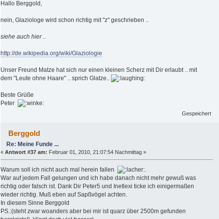
Hallo Berggold,
nein, Glaziologe wird schon richtig mit "z" geschrieben ..
siehe auch hier ..
http://de.wikipedia.org/wiki/Glaziologie
Unser Freund Matze hat sich nur einen kleinen Scherz mit Dir erlaubt .. mit
dem "Leute ohne Haare" .. sprich Glatze..
Beste Grüße
Peter
Gespeichert
Berggold
Re: Meine Funde ...
«
Antwort #37 am:
Februar 01, 2010, 21:07:54 Nachmittag »
Warum soll ich nicht auch mal herein fallen
.
War auf jedem Fall gelungen und ich habe danach nicht mehr gewuß was
richtig oder falsch ist. Dank Dir Peter5 und Inetlexi ticke ich einigermaßen
wieder richtig. Muß eben auf Sapßvögel achten.
In diesem Sinne Berggold
PS.:(steht zwar woanders aber bei mir ist quarz über 2500m gefunden