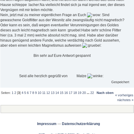
Hause schleppe :lacher:Na vielleicht findet sich ja mal irgend wer, der dieses
Vergnügen mit mir teilen möchte.
Nein, jetzt mal zu meiner eigentlichen Frage an Euch
Sind
gewaschene Goldflitter aus der Wesnitz alle zwangsläufig nicht magnetisch?
Oder kann es sein, daß wegen eventueller Verunreinigungen des Goldes
dieses auch leicht magnetisch sein kann :gruebel:Habe sehr schöne Flitter
hier (ca. 3 mal 2 mm) welche absolut nicht mag. sind. Habe aber darüber
hinaus genügend andere Funde, welche verdächtig nach Gold aussehen,
aber eben einen leichten Magnetismus aufweisen
Bin sehr auf Eure Antwort gespannt
Seid alle herzlich gegrüßt von Matze
Gespeichert
Seiten:
1
2
[
3
]
4
5
6
7
8
9
10
11
12
13
14
15
16
17
18
19
20
...
22
Nach oben
« vorheriges
nächstes »
Impressum
---
Datenschutzerklärung