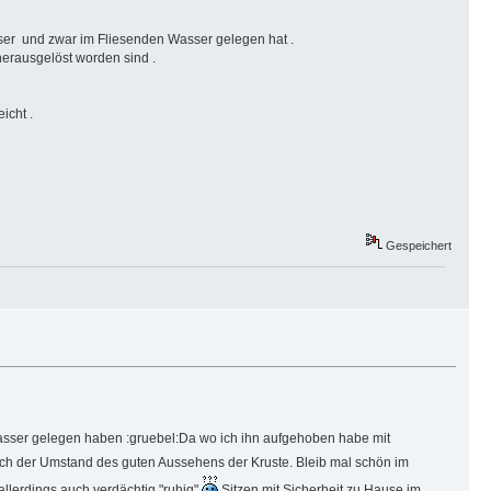
asser und zwar im Fliesenden Wasser gelegen hat .
erausgelöst worden sind .
icht .
Gespeichert
asser gelegen haben :gruebel:Da wo ich ihn aufgehoben habe mit
ch der Umstand des guten Aussehens der Kruste. Bleib mal schön im
allerdings auch verdächtig "ruhig"
Sitzen mit Sicherheit zu Hause im