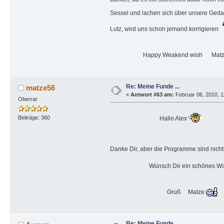
Sessel und lachen sich über unsere Ged
Lutz, wird uns schon jemand korrigieren
Happy Weakend wish Mat
Re: Meine Funde ...
matze56
«
Antwort #63 am:
Februar 06, 2010, 1
Oberrat
Beiträge: 360
Hallo Alex
Danke Dir, aber die Programme sind nic
Wünsch Dir ein schönes Woc
Gruß Matze
Re: Meine Funde ...