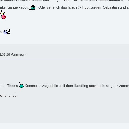
ankengänge kaputt
Oder sehe ich das falsch ?- Ingo, Jürgen, Sebastian und al
ze
1:31:26 Vormittag »
ht das Thema
Komme im Augenblick mit dem Handling noch nicht so ganz zurec
henende