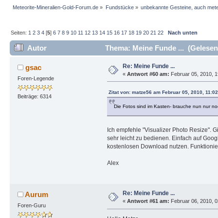
Meteorite-Mineralien-Gold-Forum.de
»
Fundstücke
»
unbekannte Gesteine, auch mete
Seiten:
1
2
3
4
[
5
]
6
7
8
9
10
11
12
13
14
15
16
17
18
19
20
21
22
Nach unten
Autor
Thema: Meine Funde ... (Gelesen
Re: Meine Funde ...
gsac
«
Antwort #60 am:
Februar 05, 2010, 1
Foren-Legende
Zitat von: matze56 am Februar 05, 2010, 11:02
Beiträge: 6314
Die Fotos sind im Kasten- brauche nun nur n
Ich empfehle "Visualizer Photo Resize". G
sehr leicht zu bedienen. Einfach auf Goo
kostenlosen Download nutzen. Funktioniert
Alex
Re: Meine Funde ...
Aurum
«
Antwort #61 am:
Februar 06, 2010, 0
Foren-Guru