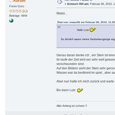
Aurum
«
Antwort #64 am:
Februar 06, 2010, 1
Foren-Guru
Matze ,
Beiträge: 4944
Zitat von: matze56 am Februar 06, 2010, 11:25
Hallo Lutz
So ähnlich waren meine Gedankengänge eigentl
Genau daran denke ich , ein Stein ist ei
Im laufe der Zeit wird eer sehr weit gewa
verschwunden sind .
Auf den Bildern sieht der Stein sehr gerund
Wasser war da bestimmt im spiel , aber au
Aber nun halte ich mich zurück und warte 
Bis dann Lutz
Aller Anfang ist schwer !!