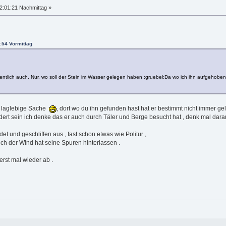
2:01:21 Nachmittag »
:54 Vormittag
ich auch. Nur, wo soll der Stein im Wasser gelegen haben :gruebel:Da wo ich ihn aufgehoben h
ne laglebige Sache
, dort wo du ihn gefunden hast hat er bestimmt nicht immer ge
ndert sein ich denke das er auch durch Täler und Berge besucht hat , denk mal dar
et und geschliffen aus , fast schon etwas wie Politur ,
ch der Wind hat seine Spuren hinterlassen .
erst mal wieder ab .