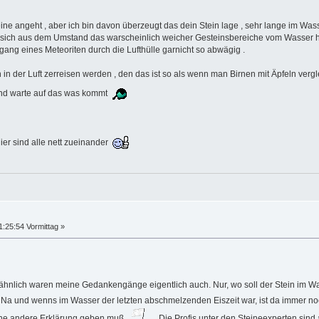
eine angeht , aber ich bin davon überzeugt das dein Stein lage , sehr lange im W
bt sich aus dem Umstand das warscheinlich weicher Gesteinsbereiche vom Wasser h
gang eines Meteoriten durch die Lufthülle garnicht so abwägig .
n der Luft zerreisen werden , den das ist so als wenn man Birnen mit Äpfeln vergle
und warte auf das was kommt
hier sind alle nett zueinander
1:25:54 Vormittag »
hnlich waren meine Gedankengänge eigentlich auch. Nur, wo soll der Stein im W
Na und wenns im Wasser der letzten abschmelzenden Eiszeit war, ist da immer no
eine andere Erklärung geben muß
Die Profis unter den Steineexperten sind 