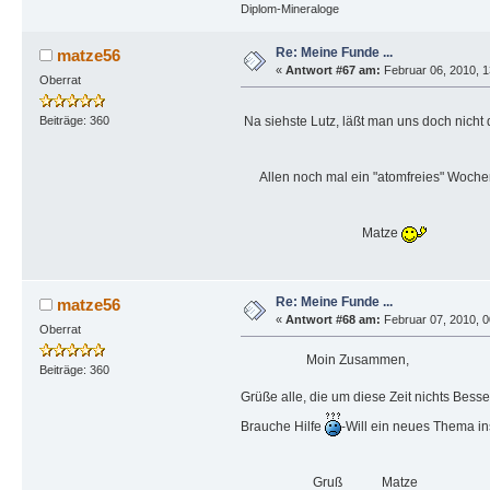
Diplom-Mineraloge
Re: Meine Funde ...
matze56
«
Antwort #67 am:
Februar 06, 2010, 1
Oberrat
Na siehste Lutz, läßt man uns doch nich
Beiträge: 360
Allen noch mal ein "atomfreies" Woch
Matze
Re: Meine Funde ...
matze56
«
Antwort #68 am:
Februar 07, 2010, 0
Oberrat
Moin Zusammen,
Beiträge: 360
Grüße alle, die um diese Zeit nichts Besse
Brauche Hilfe
-Will ein neues Thema in
Gruß Matze