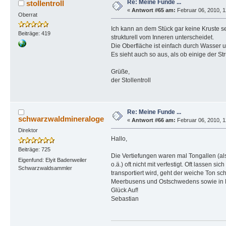
Re: Meine Funde ...
stollentroll
«
Antwort #65 am:
Februar 06, 2010, 1
Oberrat
Ich kann an dem Stück gar keine Kruste s
Beiträge: 419
strukturell vom Inneren unterscheidet.
Die Oberfläche ist einfach durch Wasser u
Es sieht auch so aus, als ob einige der S
Grüße,
der Stollentroll
Re: Meine Funde ...
schwarzwaldmineraloge
«
Antwort #66 am:
Februar 06, 2010, 1
Direktor
Hallo,
Beiträge: 725
Die Vertiefungen waren mal Tongallen (al
Eigenfund: Elyit Badenweiler
o.ä.) oft nicht mit verfestigt. Oft lassen
Schwarzwaldsammler
transportiert wird, geht der weiche Ton s
Meerbusens und Ostschwedens sowie in E
Glück Auf!
Sebastian