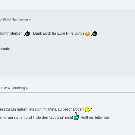
3:20:40 Nachmittag »
t dumm sterben
Dank Euch für Eure Hilfe Jungs
enende
0:50:37 Vormittag »
res zu tun haben, als sich mit Mets. zu beschäftigen
s Forum stellen und finde den "Zugang" nicht
Helft mir bitte mal.