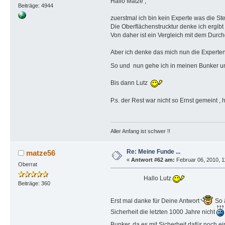
Hallo Matze ,
Beiträge: 4944
zuerstmal ich bin kein Experte was die St
Die Oberflächenstrucktur denke ich ergi
Von daher ist ein Vergleich mit dem Durch
Aber ich denke das mich nun die Experten i
So und nun gehe ich in meinen Bunker 
Bis dann Lutz
P.s. der Rest war nicht so Ernst gemeint , 
Aller Anfang ist schwer !!
Re: Meine Funde ...
matze56
«
Antwort #62 am:
Februar 06, 2010, 1
Oberrat
Hallo Lutz
Beiträge: 360
Erst mal danke für Deine Antwort
So ä
Sicherheit die letzten 1000 Jahre nicht
Bunker, da es mit Sicherheit dafür noch 