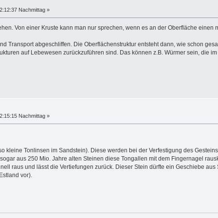
2:12:37 Nachmittag »
ehen. Von einer Kruste kann man nur sprechen, wenn es an der Oberfläche einen m
nd Transport abgeschliffen. Die Oberflächenstruktur entsteht dann, wie schon gesag
trukturen auf Lebewesen zurückzuführen sind. Das können z.B. Würmer sein, die im
2:15:15 Nachmittag »
so kleine Tonlinsen im Sandstein). Diese werden bei der Verfestigung des Gesteins
 sich sogar aus 250 Mio. Jahre alten Steinen diese Tongallen mit dem Fingernagel r
chnell raus und lässt die Vertiefungen zurück. Dieser Stein dürfte ein Geschiebe
stland vor).