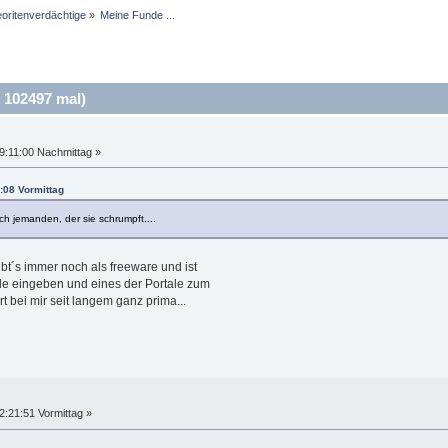
oritenverdächtige
»
Meine Funde ...
 102497 mal)
9:11:00 Nachmittag »
:08 Vormittag
och jemanden, der sie schrumpft....
ibt´s immer noch als freeware und ist
gle eingeben und eines der Portale zum
 bei mir seit langem ganz prima...
2:21:51 Vormittag »