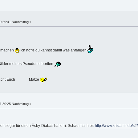
0:59:41 Nachmittag »
zu machen
Ich hoffe du kannst damit was anfangen
 Bilder meines Pseudometeoriten
 wünscht Euch Matze
1:30:25 Nachmittag »
 den sogar für einen Åsby-Diabas halten). Schau mal hier:
http://www.kristallin.de/