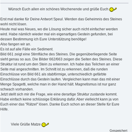
Wünsch Euch allen ein schönes Wochenende und grüße Euch
Erst mal danke für Deine Antwort Speul. Werden das Geheimnis des Steines
wohl nicht lösen.
Heute mal was Neues, wo die Lösung sicher auch nicht einfacher werden
wird. Habe nämlich wieder mal ein eigenartiges Gestein gefunden, bei
dessen Bestimmung ich Eure Unterstützung benötige!
Also fangen wir an.
Es ist auf alle Fälle ein Sediment.
Bild 661 zeigt eine Stirnfläche des Steines. Die gegenüberliegende Seite
sieht genau so aus. Die Bilder 662/663 zeigen die Seiten des Steines. Diese
Struktur ist rund um den Stein zu erkennen. Ich habe das Teilchen an einer
Seite mal angeschnitten. Im Schnitt ist zu erkennen, daß die runden
Einschlüsse von Bild 661 als stabförmige, unterschiedlich gefärbte
Einschlüsse durch das Gestein laufen. Vergleichen kann man das mit einer
Menge Spagetti, welche man in der Hand hält. Magnetismus ist nur ganz
schwach vorhanden.
Jetzt stellt sich mir die Frage, wie eine derartige Struktur zustande kommt.
Habe einfach keine schlüssige Erklärung dafür. Aber vielleicht kann ja von
Euch einer das "Rätzel" lösen. Danke Euch schon an dieser Stelle für Eure
Hilfe.
Viele Grüße Matze
Gespeichert