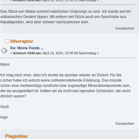
Das Stück von Matse scheint natürlichen Ursprungs zu sein. Ich würde auf ein
vulkanisches Gestein tippen. Mit extrem viel Glück auch ein Geschiebe aus
Impaktgestein, wird aber schwer nachzuweisen sein.
Gespeichert
lithoraptor
Re: Meine Funde ...
«
Antwort #244 am:
April 19, 2010, 22:00:58 Nachmittag »
Moin!
Ich mag mich irren, aber ich denke da spontan wieder an Dolerit. Für die
Löcher habe ich jedoch keine zufriedenstellende Erklärung. Das müsste
schon eine merkwürdige rundliche bzw. kugelartige Mineralkomponente sein,
die da rausgewittert ist. Hatten wir da nicht mal irgendwo Schlacken, die recht
ähnlich waren?
Gruß
Ingo
Gespeichert
Plagioklas