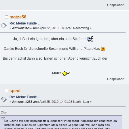
Gespeichert
matze56
Re: Meine Funde ...
«
Antwort #252 am:
April 22, 2010, 18:26:48 Nachmittag »
Jo, daß ist ein Ignimbrit, aber ein sehr Schöner
Danke Euch für die schnelle Bestimmung Willi und Plagioklas
Bis demnächst dann also. Einen schönen Abend wünscht Euch der
Matze
Gespeichert
speul
Re: Meine Funde ...
«
Antwort #253 am:
April 25, 2010, 14:01:28 Nachmittag »
Zitat
Die Sache mit dem Impaktgestein klingt sehr interessant Plagioklas.Ich kenn mich da
nicht so aus! Gibt es die Eigentlich oft in dieser Gegend und wie kann man das
eventuell nachweisen- und lohnt sich der ganze Aufwand am Ende überhaupt?