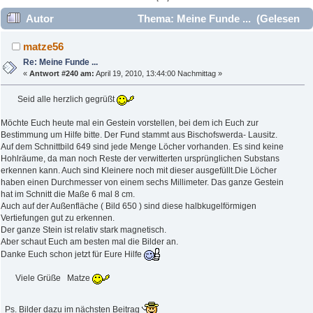
Autor
Thema: Meine Funde ... (Gelesen
102748 mal)
matze56
Re: Meine Funde ...
«
Antwort #240 am:
April 19, 2010, 13:44:00 Nachmittag »
Seid alle herzlich gegrüßt
Möchte Euch heute mal ein Gestein vorstellen, bei dem ich Euch zur
Bestimmung um Hilfe bitte. Der Fund stammt aus Bischofswerda- Lausitz.
Auf dem Schnittbild 649 sind jede Menge Löcher vorhanden. Es sind keine
Hohlräume, da man noch Reste der verwitterten ursprünglichen Substans
erkennen kann. Auch sind Kleinere noch mit dieser ausgefüllt.Die Löcher
haben einen Durchmesser von einem sechs Millimeter. Das ganze Gestein
hat im Schnitt die Maße 6 mal 8 cm.
Auch auf der Außenfläche ( Bild 650 ) sind diese halbkugelförmigen
Vertiefungen gut zu erkennen.
Der ganze Stein ist relativ stark magnetisch.
Aber schaut Euch am besten mal die Bilder an.
Danke Euch schon jetzt für Eure Hilfe
Viele Grüße Matze
Ps. Bilder dazu im nächsten Beitrag