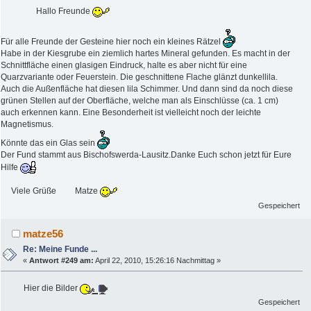
Hallo Freunde
Für alle Freunde der Gesteine hier noch ein kleines Rätzel
Habe in der Kiesgrube ein ziemlich hartes Mineral gefunden. Es macht in der
Schnittfläche einen glasigen Eindruck, halte es aber nicht für eine
Quarzvariante oder Feuerstein. Die geschnittene Flache glänzt dunkellila.
Auch die Außenfläche hat diesen lila Schimmer. Und dann sind da noch diese
grünen Stellen auf der Oberfläche, welche man als Einschlüsse (ca. 1 cm)
auch erkennen kann. Eine Besonderheit ist vielleicht noch der leichte
Magnetismus.
Könnte das ein Glas sein
Der Fund stammt aus Bischofswerda-Lausitz.Danke Euch schon jetzt für Eure
Hilfe
Viele Grüße Matze
Gespeichert
matze56
Re: Meine Funde ...
«
Antwort #249 am:
April 22, 2010, 15:26:16 Nachmittag »
Hier die Bilder
Gespeichert