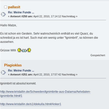
pallasit
Re: Meine Funde ...
«
Antwort #250 am:
April 22, 2010, 17:14:12 Nachmittag »
Hallo Matze,
Es ist schon ein Gestein. Sehr wahrscheinlich enthält es viel Quarz, du
schreibst ja es ist hart. Such mal ein wenig unter "Ignimbrit", so können die
aussehen.
Grüsse Willi
Gespeichert
Plagioklas
Re: Meine Funde ...
«
Antwort #251 am:
April 22, 2010, 17:57:42 Nachmittag »
Ignimbrit ist absolut korrekt.
http://www.kristallin.de/Schweden/Ignimbrite-aus-Dalarna/Aelvdalen-
Ignimbrite.htm#1
http://www.kristallin.de/s1/idekulla.htm#Anker1