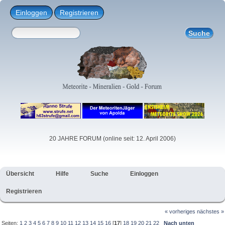
Einloggen
Registrieren
20 JAHRE FORUM (online seit: 12. April 2006)
Übersicht
Hilfe
Suche
Einloggen
Registrieren
« vorheriges
nächstes »
Seiten:
1
2
3
4
5
6
7
8
9
10
11
12
13
14
15
16
[
17
]
18
19
20
21
22
Nach unten