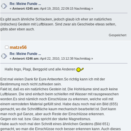
Re: Meine Funde ...
«
Antwort #245 am:
April 19, 2010, 22:09:15 Nachmittag »
Es gibt auch ähnliche Schlacken, jedoch glaub ich eher an natürliches
(irdisches) Gestein mit Luftblasen. Sind zwar als Geschiebe etwas selten,
gibts aber eben auch.
Gespeichert
matze56
Re: Meine Funde ...
«
Antwort #246 am:
April 22, 2010, 13:12:38 Nachmittag »
Hallo Ingo, Plagi, Berggold und alle Anderen
Erst mal vielen Dank für Eure Antworten.So richtig kann ich mit der
Bestimmung noch nicht zufrieden sein.
Fakt ist, daß es ein natürliches Gestein ist. Die Hohlräume sind auch keine
Luftblasen. Die sind einfach beim schleifen mit Wasser mit rausgewaschen
worden.Es sind nämlich noch Einschlüsse zu erkennen, welche voll mit
einem verrosteten Material gefüllt sind. Habe dazu noch mal ein Bild (655)
gemacht, wo die Schnittfläche kaum mechanisch bearbeitet ist. Dort kann
man noch gut Ganze, aber auch Reste der Einschlüsse erkennen.
Gegen ein nat. bzw. Glas spricht der starke Magnetismus.
Habe auch noch mal den Schnitt eines ähnlichen Gesteins (Bild 651)
gemacht, wo man die Einschlüsse noch besser erkennen kann. Auch dieses