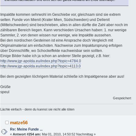
Impaktite kommen sehrwohl im Geschiebe vor, gleichsam sind sie extrem
selten. Funde von Mienit (Krater Mien, Südschweden) und Dellenit
(Mittelschweden) sind beschrieben, alles in allen dürfte die Zahl aber noch im
zählbaren Bereich liegen. Kann verschieden Ursachen haben: 1. nur wenige
Sammler, 2. von denen wissen nur wenige, wie Impaktite aussehen.
Bei den nordischen Gesteinen ist eine Ansprache doch Vergleich mit
Originalmaterial am einfachsten. Nachweise zum Impaktursprung erfolgen
über Dünnschliffe, wo Schockeffekte nachweisbar sein sollten.
Einige Bilder habe ich ja schon an anderer Stelle gezeigt, z.B. hier:
http://www.jgr-apolda.eu/index.php?topic=4784.0
http://www.jgr-apolda.eu/index.php?topic=4113.0
Bei dem gezeigten löchrigem Material schließe ich Impaktgenese aber aus!
Grüße
speul
Gespeichert
Lächle einfach - denn du kannst sie nicht alle töten
matze56
Re: Meine Funde ...
«
Antwort #254 am:
Mai 01, 2010, 14:50:52 Nachmittag »