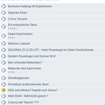
Bonhams Katalog mit Ergebnissen
Saginaw Eisen
CAI vs. Korund
Ein erstaunlicher Stein.
«
1
2
3
»
Gebel Kamil farben
«
1
2
»
Welcher Lodranit
20110504 23:12:35 UTC - helle Feuerkugel im Osten Deutschlands
Gestern Feuerkugel und Donner W-O
Wer schneidet Meteoriten?
Meteorite men back home
«
1
2
»
Dimethylglyoxim
Periodisch austrocknende Seen
HED vom Merkur? Angrite vom Venus?
NWA 5549 - NWA 6203 gleich ?
Cuenca del Tiburon ???