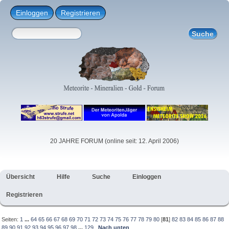
Einloggen
Registrieren
20 JAHRE FORUM (online seit: 12. April 2006)
Übersicht
Hilfe
Suche
Einloggen
Registrieren
Seiten:
1
...
64
65
66
67
68
69
70
71
72
73
74
75
76
77
78
79
80
[
81
]
82
83
84
85
86
87
88
89
90
91
92
93
94
95
96
97
98
...
129
Nach unten