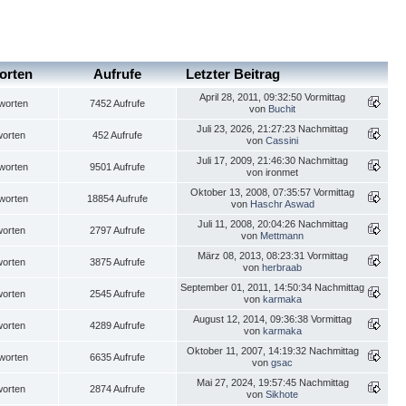
orten
Aufrufe
Letzter Beitrag
April 28, 2011, 09:32:50 Vormittag
worten
7452 Aufrufe
von
Buchit
Juli 23, 2026, 21:27:23 Nachmittag
worten
452 Aufrufe
von
Cassini
Juli 17, 2009, 21:46:30 Nachmittag
worten
9501 Aufrufe
von ironmet
Oktober 13, 2008, 07:35:57 Vormittag
worten
18854 Aufrufe
von
Haschr Aswad
Juli 11, 2008, 20:04:26 Nachmittag
worten
2797 Aufrufe
von
Mettmann
März 08, 2013, 08:23:31 Vormittag
worten
3875 Aufrufe
von
herbraab
September 01, 2011, 14:50:34 Nachmittag
worten
2545 Aufrufe
von
karmaka
August 12, 2014, 09:36:38 Vormittag
worten
4289 Aufrufe
von
karmaka
Oktober 11, 2007, 14:19:32 Nachmittag
worten
6635 Aufrufe
von
gsac
Mai 27, 2024, 19:57:45 Nachmittag
worten
2874 Aufrufe
von
Sikhote