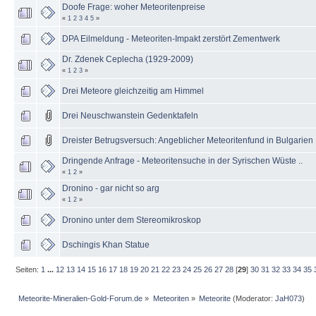
Doofe Frage: woher Meteoritenpreise
«
1
2
3
4
5
»
DPA Eilmeldung - Meteoriten-Impakt zerstört Zementwerk
Dr. Zdenek Ceplecha (1929-2009)
«
1
2
3
»
Drei Meteore gleichzeitig am Himmel
Drei Neuschwanstein Gedenktafeln
Dreister Betrugsversuch: Angeblicher Meteoritenfund in Bulgarien
Dringende Anfrage - Meteoritensuche in der Syrischen Wüste ..
«
1
2
»
Dronino - gar nicht so arg
«
1
2
»
Dronino unter dem Stereomikroskop
Dschingis Khan Statue
Seiten:
1
...
12
13
14
15
16
17
18
19
20
21
22
23
24
25
26
27
28
[
29
]
30
31
32
33
34
35
Meteorite-Mineralien-Gold-Forum.de
»
Meteoriten
»
Meteorite
(Moderator:
JaH073
)