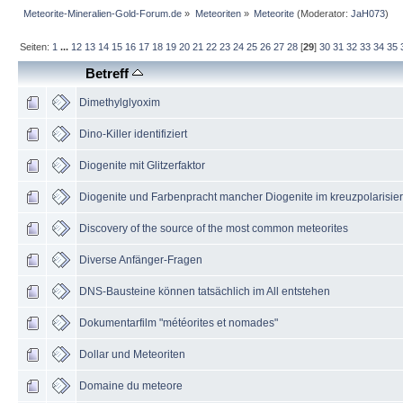
Meteorite-Mineralien-Gold-Forum.de
»
Meteoriten
»
Meteorite
(Moderator:
JaH073
)
Seiten:
1
...
12
13
14
15
16
17
18
19
20
21
22
23
24
25
26
27
28
[
29
]
30
31
32
33
34
35
Betreff
Dimethylglyoxim
Dino-Killer identifiziert
Diogenite mit Glitzerfaktor
Diogenite und Farbenpracht mancher Diogenite im kreuzpolarisier
Discovery of the source of the most common meteorites
Diverse Anfänger-Fragen
DNS-Bausteine können tatsächlich im All entstehen
Dokumentarfilm "météorites et nomades"
Dollar und Meteoriten
Domaine du meteore