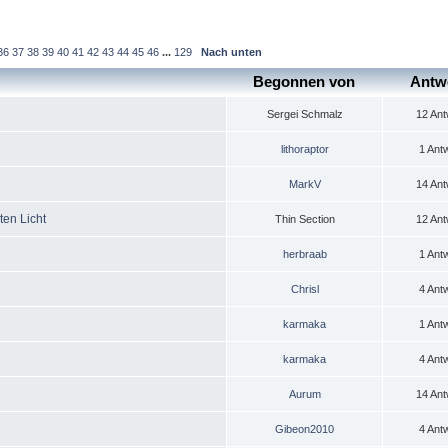
36
37
38
39
40
41
42
43
44
45
46
...
129
Nach unten
Begonnen von
Antw
Sergei Schmalz
12 Ant
lithoraptor
1 Ant
MarkV
14 Ant
ten Licht
Thin Section
12 Ant
herbraab
1 Ant
Chrisl
4 Ant
karmaka
1 Ant
karmaka
4 Ant
Aurum
14 Ant
Gibeon2010
4 Ant