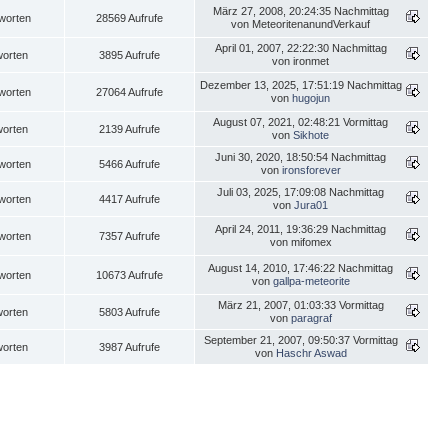
März 27, 2008, 20:24:35 Nachmittag
worten
28569 Aufrufe
von MeteoritenanundVerkauf
April 01, 2007, 22:22:30 Nachmittag
worten
3895 Aufrufe
von ironmet
Dezember 13, 2025, 17:51:19 Nachmittag
worten
27064 Aufrufe
von
hugojun
August 07, 2021, 02:48:21 Vormittag
worten
2139 Aufrufe
von
Sikhote
Juni 30, 2020, 18:50:54 Nachmittag
worten
5466 Aufrufe
von
ironsforever
Juli 03, 2025, 17:09:08 Nachmittag
worten
4417 Aufrufe
von
Jura01
April 24, 2011, 19:36:29 Nachmittag
worten
7357 Aufrufe
von mifomex
August 14, 2010, 17:46:22 Nachmittag
worten
10673 Aufrufe
von
gallpa-meteorite
März 21, 2007, 01:03:33 Vormittag
worten
5803 Aufrufe
von
paragraf
September 21, 2007, 09:50:37 Vormittag
worten
3987 Aufrufe
von
Haschr Aswad