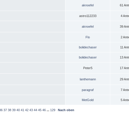
aknoefel
61 Ant
astro112233
4 Ant
aknoefel
39 Ant
Flo
2 Ant
bolidechaser
11 Ant
bolidechaser
13 Ant
Peter5
17 Ant
lanthemann
29 Ant
paragraf
7 Ant
MetGold
5 Ant
36
37
38
39
40
41
42
43
44
45
46
...
129
Nach oben