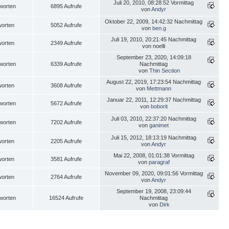
Juli 20, 2010, 08:28:52 Vormittag
worten
6895 Aufrufe
von
Andyr
Oktober 22, 2009, 14:42:32 Nachmittag
worten
5052 Aufrufe
von
ben.g
Juli 19, 2010, 20:21:45 Nachmittag
worten
2349 Aufrufe
von noelli
September 23, 2020, 14:09:18
worten
6339 Aufrufe
Nachmittag
von
Thin Section
August 22, 2019, 17:23:54 Nachmittag
worten
3608 Aufrufe
von
Mettmann
Januar 22, 2011, 12:29:37 Nachmittag
worten
5672 Aufrufe
von
boborit
Juli 03, 2010, 22:37:20 Nachmittag
worten
7202 Aufrufe
von
ganimet
Juli 15, 2012, 18:13:19 Nachmittag
worten
2205 Aufrufe
von
Andyr
Mai 22, 2008, 01:01:38 Vormittag
worten
3581 Aufrufe
von
paragraf
November 09, 2020, 09:01:56 Vormittag
worten
2764 Aufrufe
von
Andyr
September 19, 2008, 23:09:44
worten
16524 Aufrufe
Nachmittag
von
Dirk