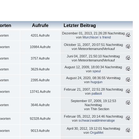
orten
Aufrufe
Letzter Beitrag
Dezember 01, 2013, 21:26:28 Nachmittag
worten
4201 Aufrufe
von
Murchison´s friend
Oktober 11, 2007, 20:07:51 Nachmittag
worten
10984 Aufrufe
von MeteoritenanundVerkauf
Juni 04, 2007, 21:50:10 Nachmittag
worten
3757 Aufrufe
von MeteoritenanundVerkauf
August 12, 2009, 18:00:34 Nachmittag
worten
3629 Aufrufe
von
speul
August 24, 2020, 08:36:55 Vormittag
worten
2395 Aufrufe
von
hugojun
Februar 21, 2007, 22:51:28 Nachmittag
worten
13741 Aufrufe
von
pallasit
September 07, 2009, 19:12:53
worten
3646 Aufrufe
Nachmittag
von Thin Section
Februar 05, 2012, 20:14:46 Nachmittag
tworten
92328 Aufrufe
von
schwarzwaldmineraloge
April 30, 2012, 19:12:01 Nachmittag
worten
9013 Aufrufe
von
OrgaMet