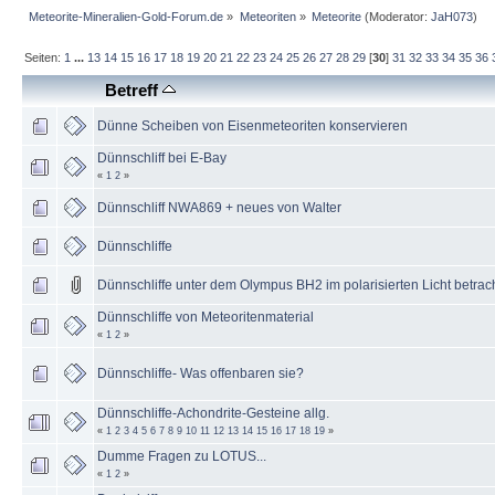
Meteorite-Mineralien-Gold-Forum.de
»
Meteoriten
»
Meteorite
(Moderator:
JaH073
)
Seiten:
1
...
13
14
15
16
17
18
19
20
21
22
23
24
25
26
27
28
29
[
30
]
31
32
33
34
35
36
Betreff
Dünne Scheiben von Eisenmeteoriten konservieren
Dünnschliff bei E-Bay
«
1
2
»
Dünnschliff NWA869 + neues von Walter
Dünnschliffe
Dünnschliffe unter dem Olympus BH2 im polarisierten Licht betrac
Dünnschliffe von Meteoritenmaterial
«
1
2
»
Dünnschliffe- Was offenbaren sie?
Dünnschliffe-Achondrite-Gesteine allg.
«
1
2
3
4
5
6
7
8
9
10
11
12
13
14
15
16
17
18
19
»
Dumme Fragen zu LOTUS...
«
1
2
»