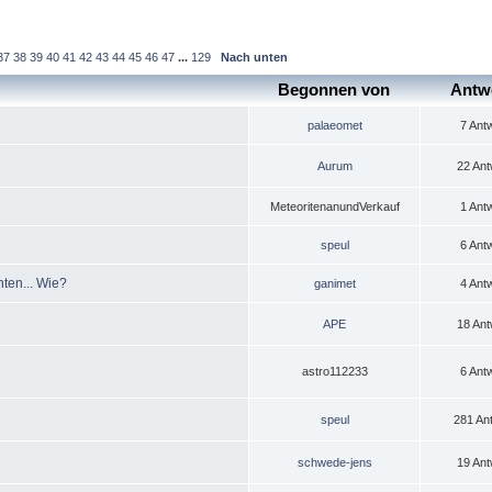
37
38
39
40
41
42
43
44
45
46
47
...
129
Nach unten
Begonnen von
Antw
palaeomet
7 Ant
Aurum
22 Ant
MeteoritenanundVerkauf
1 Ant
speul
6 Ant
hten... Wie?
ganimet
4 Ant
APE
18 Ant
astro112233
6 Ant
speul
281 An
schwede-jens
19 Ant