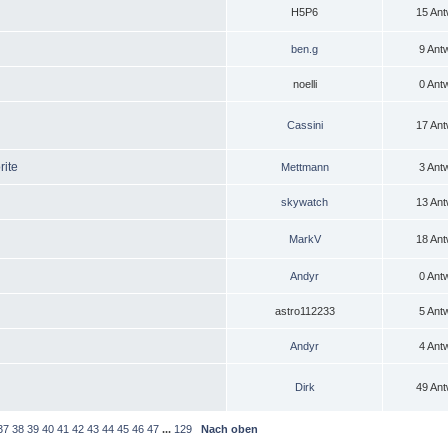
H5P6
15 Ant
ben.g
9 Ant
noelli
0 Ant
Cassini
17 Ant
rite
Mettmann
3 Ant
skywatch
13 Ant
MarkV
18 Ant
Andyr
0 Ant
astro112233
5 Ant
Andyr
4 Ant
Dirk
49 Ant
37
38
39
40
41
42
43
44
45
46
47
...
129
Nach oben