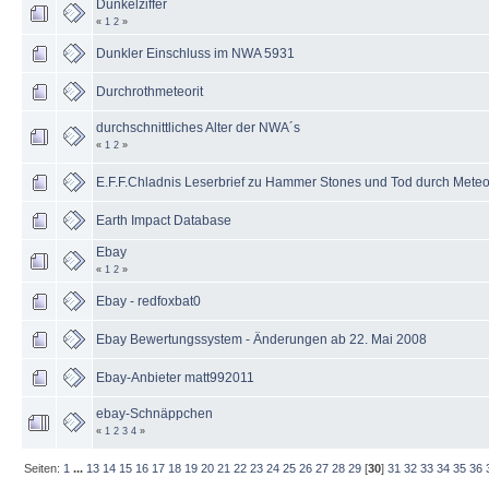
Dunkelziffer
«
1
2
»
Dunkler Einschluss im NWA 5931
Durchrothmeteorit
durchschnittliches Alter der NWA´s
«
1
2
»
E.F.F.Chladnis Leserbrief zu Hammer Stones und Tod durch Meteo
Earth Impact Database
Ebay
«
1
2
»
Ebay - redfoxbat0
Ebay Bewertungssystem - Änderungen ab 22. Mai 2008
Ebay-Anbieter matt992011
ebay-Schnäppchen
«
1
2
3
4
»
Seiten:
1
...
13
14
15
16
17
18
19
20
21
22
23
24
25
26
27
28
29
[
30
]
31
32
33
34
35
36