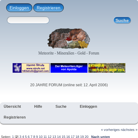
Einloggen
Registrieren
20 JAHRE FORUM (online seit: 12. April 2006)
Übersicht
Hilfe
Suche
Einloggen
Registrieren
« vorheriges
nächstes »
Seiten:
1
[
2
]
3
4
5
6
7
8
9
10
11
12
13
14
15
16
17
18
19
20
Nach unten