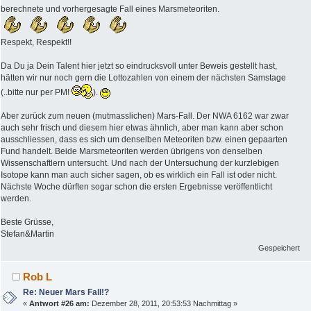
berechnete und vorhergesagte Fall eines Marsmeteoriten.
Respekt, Respekt!!
Da Du ja Dein Talent hier jetzt so eindrucksvoll unter Beweis gestellt hast,
hätten wir nur noch gern die Lottozahlen von einem der nächsten Samstage
(..bitte nur per PM!
).
Aber zurück zum neuen (mutmasslichen) Mars-Fall. Der NWA 6162 war zwar
auch sehr frisch und diesem hier etwas ähnlich, aber man kann aber schon
ausschliessen, dass es sich um denselben Meteoriten bzw. einen gepaarten
Fund handelt. Beide Marsmeteoriten werden übrigens von denselben
Wissenschaftlern untersucht. Und nach der Untersuchung der kurzlebigen
Isotope kann man auch sicher sagen, ob es wirklich ein Fall ist oder nicht.
Nächste Woche dürften sogar schon die ersten Ergebnisse veröffentlicht
werden.
Beste Grüsse,
Stefan&Martin
Gespeichert
Rob L
Re: Neuer Mars Fall!?
«
Antwort #26 am:
Dezember 28, 2011, 20:53:53 Nachmittag »