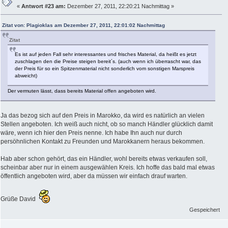
«
Antwort #23 am:
Dezember 27, 2011, 22:20:21 Nachmittag »
Zitat von: Plagioklas am Dezember 27, 2011, 22:01:02 Nachmittag
Zitat
Es ist auf jeden Fall sehr interessantes und frisches Material, da heißt es jetzt
zuschlagen den die Preise steigen bereit´s. (auch wenn ich überrascht war, das
der Preis für so ein Spitzenmaterial nicht sonderlich vom sonstigen Marspreis
abweicht)
Der vermuten lässt, dass bereits Material offen angeboten wird.
Ja das bezog sich auf den Preis in Marokko, da wird es natürlich an vielen
Stellen angeboten. Ich weiß auch nicht, ob so manch Händler glücklich damit
wäre, wenn ich hier den Preis nenne. Ich habe Ihn auch nur durch
persöhnlichen Kontakt zu Freunden und Marokkanern heraus bekommen.
Hab aber schon gehört, das ein Händler, wohl bereits etwas verkaufen soll,
scheinbar aber nur in einem ausgewählen Kreis. Ich hoffe das bald mal etwas
öffentlich angeboten wird, aber da müssen wir einfach drauf warten.
Grüße David
Gespeichert