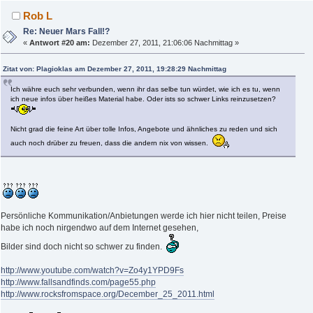
Rob L
Re: Neuer Mars Fall!?
«
Antwort #20 am:
Dezember 27, 2011, 21:06:06 Nachmittag »
Zitat von: Plagioklas am Dezember 27, 2011, 19:28:29 Nachmittag
Ich währe euch sehr verbunden, wenn ihr das selbe tun würdet, wie ich es tu, wenn
ich neue infos über heißes Material habe. Oder ists so schwer Links reinzusetzen?
Nicht grad die feine Art über tolle Infos, Angebote und ähnliches zu reden und sich
auch noch drüber zu freuen, dass die andern nix von wissen.
Persönliche Kommunikation/Anbietungen werde ich hier nicht teilen, Preise
habe ich noch nirgendwo auf dem Internet gesehen,
Bilder sind doch nicht so schwer zu finden.
http://www.youtube.com/watch?v=Zo4y1YPD9Fs
http://www.fallsandfinds.com/page55.php
http://www.rocksfromspace.org/December_25_2011.html