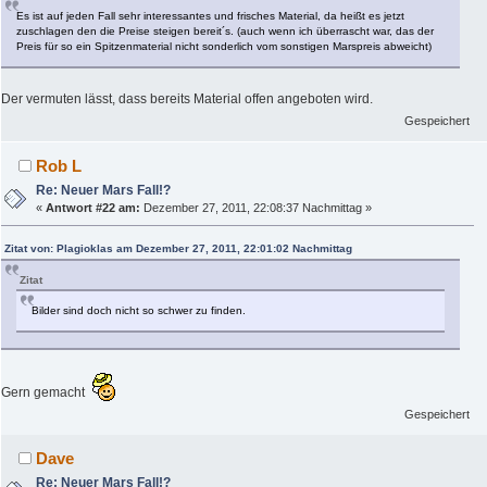
Es ist auf jeden Fall sehr interessantes und frisches Material, da heißt es jetzt
zuschlagen den die Preise steigen bereit´s. (auch wenn ich überrascht war, das der
Preis für so ein Spitzenmaterial nicht sonderlich vom sonstigen Marspreis abweicht)
Der vermuten lässt, dass bereits Material offen angeboten wird.
Gespeichert
Rob L
Re: Neuer Mars Fall!?
«
Antwort #22 am:
Dezember 27, 2011, 22:08:37 Nachmittag »
Zitat von: Plagioklas am Dezember 27, 2011, 22:01:02 Nachmittag
Zitat
Bilder sind doch nicht so schwer zu finden.
Gern gemacht
Gespeichert
Dave
Re: Neuer Mars Fall!?