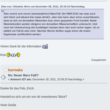
Zitat von: Chladnis Heirs am Dezember 28, 2011, 20:10:10 Nachmittag
Aber zurück zum neuen (mutmasslichen) Mars-Fall. Der NWA 6162 war zwar auch
sehr frisch und diesem hier etwas ähnlich, aber man kann aber schon ausschliessen,
dass es sich um denselben Meteoriten bzw. einen gepaarten Fund handelt. Beide
Marsmeteoriten werden übrigens von denselben Wissenschaftlern untersucht. Und
nach der Untersuchung der kurzlebigen Isotope kann man auch sicher sagen, ob es
wirklich ein Fall ist oder nicht. Nächste Woche dürften sogar schon die ersten
Ergebnisse veröffentlicht werden.
Vielen Dank für die Information
Rob
Gespeichert
karmaka
Re: Neuer Mars Fall!?
«
Antwort #27 am:
Dezember 28, 2011, 22:09:20 Nachmittag »
Danke für das Foto, Erich.
Handelt es sich um ein von dir erworbenes Stück?
Viele Grüße