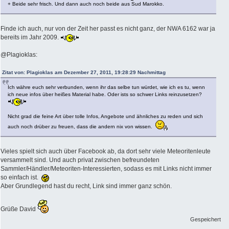
+ Beide sehr frisch. Und dann auch noch beide aus Sud Marokko.
Finde ich auch, nur von der Zeit her passt es nicht ganz, der NWA 6162 war ja
bereits im Jahr 2009.
@Plagioklas:
Zitat von: Plagioklas am Dezember 27, 2011, 19:28:29 Nachmittag
Ich währe euch sehr verbunden, wenn ihr das selbe tun würdet, wie ich es tu, wenn
ich neue infos über heißes Material habe. Oder ists so schwer Links reinzusetzen?
Nicht grad die feine Art über tolle Infos, Angebote und ähnliches zu reden und sich
auch noch drüber zu freuen, dass die andern nix von wissen.
Vieles spielt sich auch über Facebook ab, da dort sehr viele Meteoritenleute
versammelt sind. Und auch privat zwischen befreundeten
Sammler/Händler/Meteoriten-Interessierten, sodass es mit Links nicht immer
so einfach ist.
Aber Grundlegend hast du recht, Link sind immer ganz schön.
Grüße David
Gespeichert