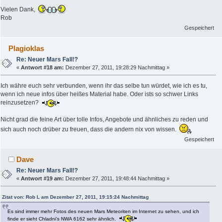
Vielen Dank,
Rob
Gespeichert
Plagioklas
Re: Neuer Mars Fall!?
«
Antwort #18 am:
Dezember 27, 2011, 19:28:29 Nachmittag »
Ich währe euch sehr verbunden, wenn ihr das selbe tun würdet, wie ich es tu,
wenn ich neue infos über heißes Material habe. Oder ists so schwer Links
reinzusetzen?
Nicht grad die feine Art über tolle Infos, Angebote und ähnliches zu reden und
sich auch noch drüber zu freuen, dass die andern nix von wissen.
Gespeichert
Dave
Re: Neuer Mars Fall!?
«
Antwort #19 am:
Dezember 27, 2011, 19:48:44 Nachmittag »
Zitat von: Rob L am Dezember 27, 2011, 19:15:24 Nachmittag
Es sind immer mehr Fotos des neuen Mars Meteoriten im Internet zu sehen, und ich
finde er sieht Chladni's NWA 6162 sehr ähnlich.