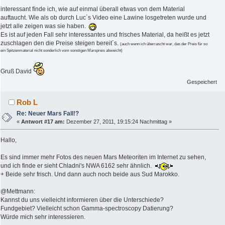
interessant finde ich, wie auf einmal überall etwas von dem Material
auftaucht. Wie als ob durch Luc´s Video eine Lawine losgetreten wurde und
jetzt alle zeigen was sie haben.
Es ist auf jeden Fall sehr interessantes und frisches Material, da heißt es jetzt
zuschlagen den die Preise steigen bereit´s.
(auch wenn ich überrascht war, das der Preis für so
ein Spitzenmaterial nicht sonderlich vom sonstigen Marspreis abweicht)
Gruß David
Gespeichert
Rob L
Re: Neuer Mars Fall!?
«
Antwort #17 am:
Dezember 27, 2011, 19:15:24 Nachmittag »
Hallo,
Es sind immer mehr Fotos des neuen Mars Meteoriten im Internet zu sehen,
und ich finde er sieht Chladni's NWA 6162 sehr ähnlich.
+ Beide sehr frisch. Und dann auch noch beide aus Sud Marokko.
@Mettmann:
Kannst du uns vielleicht informieren über die Unterschiede?
Fundgebiet? Vielleicht schon Gamma-spectroscopy Datierung?
Würde mich sehr interessieren.