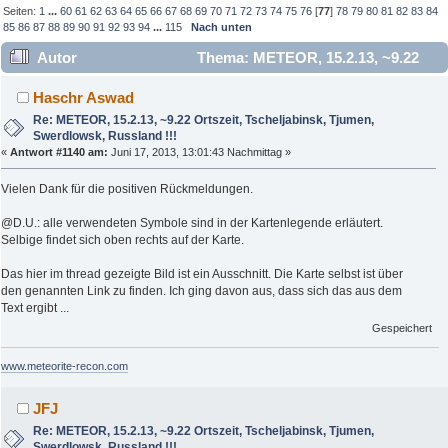
Seiten:
1
...
60
61
62
63
64
65
66
67
68
69
70
71
72
73
74
75
76
[
77
]
78
79
80
81
82
83
84
85
86
87
88
89
90
91
92
93
94
...
115
Nach unten
Autor
Thema: METEOR, 15.2.13, ~9.22
Ortszeit, Tscheljabinsk, Tjumen, Swerdlowsk, Russland !!!
Haschr Aswad
(Gelesen 844588 mal)
Re: METEOR, 15.2.13, ~9.22 Ortszeit, Tscheljabinsk, Tjumen,
Swerdlowsk, Russland !!!
«
Antwort #1140 am:
Juni 17, 2013, 13:01:43 Nachmittag »
Vielen Dank für die positiven Rückmeldungen.
@D.U.: alle verwendeten Symbole sind in der Kartenlegende erläutert.
Selbige findet sich oben rechts auf der Karte.
Das hier im thread gezeigte Bild ist ein Ausschnitt. Die Karte selbst ist über
den genannten Link zu finden. Ich ging davon aus, dass sich das aus dem
Text ergibt ...
Gespeichert
www.meteorite-recon.com
JFJ
Re: METEOR, 15.2.13, ~9.22 Ortszeit, Tscheljabinsk, Tjumen,
Swerdlowsk, Russland !!!