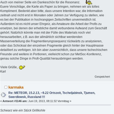
Auch von meiner Seite ein Dankeschön für die Resonanz.
Euere Vorschläge, die Karte als Paper zu bringen, nehmen wir als tolles
Kompliment. Bedenkt aber bitte, dass unsere Intention war, die Information
zeitnah und nicht erst in Monaten oder Jahren zur Verfügung zu stellen, wie
es bei der Publikation in hochrangigen Zeitschriften unvermeidlich ist.
Außerdem ist es nicht unser Ehrgeiz, als Amateure die Arbeit der Profis zu
ersetzen, bei denen der erhebliche damit verbundene Aufwand zum Geschäft
gehört. Natürlich könnte man mit der Fülle des Materials noch viel
herausarbeiten, z.B. aus der allmählich sichtbar werdenden
Massenverteilung die Fragmentierungssequenz rückwärts zu analysieren,
oder das Schicksal der einzelnen Fragmente gleich hinter der Hauptmasse
detailliert zu verfolgen. Ich bin aber zuversichtlich, dass unsere tschechischen
Freunde und weitere in Portionen, vielleicht schon zur MetSoc-Konferenz,
genau solche Dinge in Profi-Qualität herausbringen werden.
Viele Grüße,
Karl
Gespeichert
karmaka
Re: METEOR, 15.2.13, ~9.22 Ortszeit, Tscheljabinsk, Tjumen,
Swerdlowsk, Russland !!!
«
Antwort #1146 am:
Juni 19, 2013, 08:11:32 Vormittag »
Schwarz wie ein Stück Grillkohle