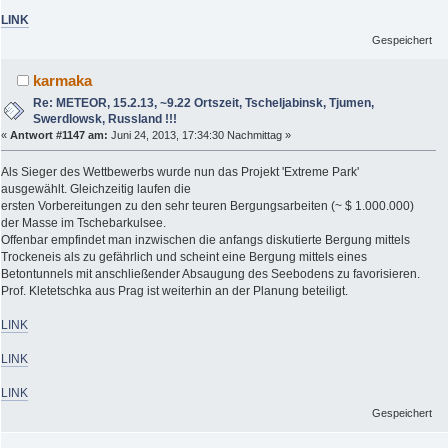
LINK
Gespeichert
karmaka
Re: METEOR, 15.2.13, ~9.22 Ortszeit, Tscheljabinsk, Tjumen,
Swerdlowsk, Russland !!!
«
Antwort #1147 am:
Juni 24, 2013, 17:34:30 Nachmittag »
Als Sieger des Wettbewerbs wurde nun das Projekt 'Extreme Park'
ausgewählt. Gleichzeitig laufen die
ersten Vorbereitungen zu den sehr teuren Bergungsarbeiten (~ $ 1.000.000)
der Masse im Tschebarkulsee.
Offenbar empfindet man inzwischen die anfangs diskutierte Bergung mittels
Trockeneis als zu gefährlich und scheint eine Bergung mittels eines
Betontunnels mit anschließender Absaugung des Seebodens zu favorisieren.
Prof. Kletetschka aus Prag ist weiterhin an der Planung beteiligt.
LINK
LINK
LINK
Gespeichert