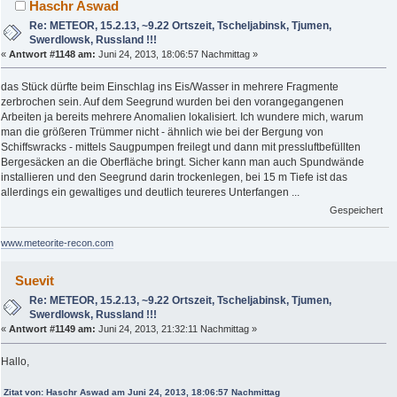
Haschr Aswad
Re: METEOR, 15.2.13, ~9.22 Ortszeit, Tscheljabinsk, Tjumen,
Swerdlowsk, Russland !!!
«
Antwort #1148 am:
Juni 24, 2013, 18:06:57 Nachmittag »
das Stück dürfte beim Einschlag ins Eis/Wasser in mehrere Fragmente
zerbrochen sein. Auf dem Seegrund wurden bei den vorangegangenen
Arbeiten ja bereits mehrere Anomalien lokalisiert. Ich wundere mich, warum
man die größeren Trümmer nicht - ähnlich wie bei der Bergung von
Schiffswracks - mittels Saugpumpen freilegt und dann mit pressluftbefüllten
Bergesäcken an die Oberfläche bringt. Sicher kann man auch Spundwände
installieren und den Seegrund darin trockenlegen, bei 15 m Tiefe ist das
allerdings ein gewaltiges und deutlich teureres Unterfangen ...
Gespeichert
www.meteorite-recon.com
Suevit
Re: METEOR, 15.2.13, ~9.22 Ortszeit, Tscheljabinsk, Tjumen,
Swerdlowsk, Russland !!!
«
Antwort #1149 am:
Juni 24, 2013, 21:32:11 Nachmittag »
Hallo,
Zitat von: Haschr Aswad am Juni 24, 2013, 18:06:57 Nachmittag