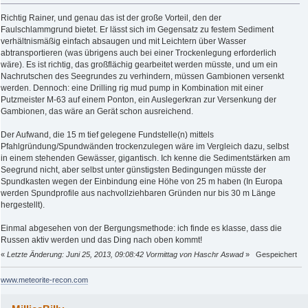
Richtig Rainer, und genau das ist der große Vorteil, den der
Faulschlammgrund bietet. Er lässt sich im Gegensatz zu festem Sediment
verhältnismäßig einfach absaugen und mit Leichtern über Wasser
abtransportieren (was übrigens auch bei einer Trockenlegung erforderlich
wäre). Es ist richtig, das großflächig gearbeitet werden müsste, und um ein
Nachrutschen des Seegrundes zu verhindern, müssen Gambionen versenkt
werden. Dennoch: eine Drilling rig mud pump in Kombination mit einer
Putzmeister M-63 auf einem Ponton, ein Auslegerkran zur Versenkung der
Gambionen, das wäre an Gerät schon ausreichend.
Der Aufwand, die 15 m tief gelegene Fundstelle(n) mittels
Pfahlgründung/Spundwänden trockenzulegen wäre im Vergleich dazu, selbst
in einem stehenden Gewässer, gigantisch. Ich kenne die Sedimentstärken am
Seegrund nicht, aber selbst unter günstigsten Bedingungen müsste der
Spundkasten wegen der Einbindung eine Höhe von 25 m haben (In Europa
werden Spundprofile aus nachvollziehbaren Gründen nur bis 30 m Länge
hergestellt).
Einmal abgesehen von der Bergungsmethode: ich finde es klasse, dass die
Russen aktiv werden und das Ding nach oben kommt!
«
Letzte Änderung: Juni 25, 2013, 09:08:42 Vormittag von Haschr Aswad
»
Gespeichert
www.meteorite-recon.com