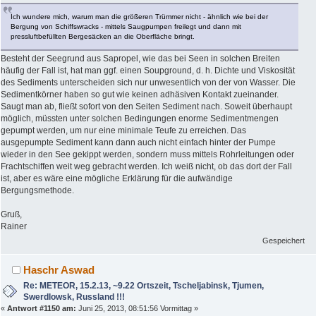
Ich wundere mich, warum man die größeren Trümmer nicht - ähnlich wie bei der
Bergung von Schiffswracks - mittels Saugpumpen freilegt und dann mit
pressluftbefüllten Bergesäcken an die Oberfläche bringt.
Besteht der Seegrund aus Sapropel, wie das bei Seen in solchen Breiten
häufig der Fall ist, hat man ggf. einen Soupground, d. h. Dichte und Viskosität
des Sediments unterscheiden sich nur unwesentlich von der von Wasser. Die
Sedimentkörner haben so gut wie keinen adhäsiven Kontakt zueinander.
Saugt man ab, fließt sofort von den Seiten Sediment nach. Soweit überhaupt
möglich, müssten unter solchen Bedingungen enorme Sedimentmengen
gepumpt werden, um nur eine minimale Teufe zu erreichen. Das
ausgepumpte Sediment kann dann auch nicht einfach hinter der Pumpe
wieder in den See gekippt werden, sondern muss mittels Rohrleitungen oder
Frachtschiffen weit weg gebracht werden. Ich weiß nicht, ob das dort der Fall
ist, aber es wäre eine mögliche Erklärung für die aufwändige
Bergungsmethode.
Gruß,
Rainer
Gespeichert
Haschr Aswad
Re: METEOR, 15.2.13, ~9.22 Ortszeit, Tscheljabinsk, Tjumen,
Swerdlowsk, Russland !!!
«
Antwort #1150 am:
Juni 25, 2013, 08:51:56 Vormittag »