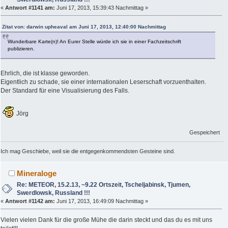
«
Antwort #1141 am:
Juni 17, 2013, 15:39:43 Nachmittag »
Zitat von: darwin upheaval am Juni 17, 2013, 12:40:00 Nachmittag
Wunderbare Karte(n)! An Eurer Stelle würde ich sie in einer Fachzeitschrift
publizieren.
Ehrlich, die ist klasse geworden.
Eigentlich zu schade, sie einer internationalen Leserschaft vorzuenthalten.
Der Standard für eine Visualisierung des Falls.
Jörg
Gespeichert
Ich mag Geschiebe, weil sie die entgegenkommendsten Gesteine sind.
Mineraloge
Re: METEOR, 15.2.13, ~9.22 Ortszeit, Tscheljabinsk, Tjumen,
Swerdlowsk, Russland !!!
«
Antwort #1142 am:
Juni 17, 2013, 16:49:09 Nachmittag »
Vielen vielen Dank für die große Mühe die darin steckt und das du es mit uns