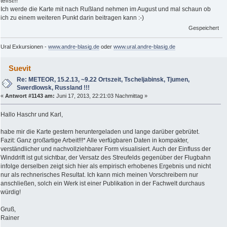
teilst!!!
Ich werde die Karte mit nach Rußland nehmen im August und mal schaun ob
ich zu einem weiteren Punkt darin beitragen kann :-)
Gespeichert
Ural Exkursionen -
www.andre-blasig.de
oder
www.ural.andre-blasig.de
Suevit
Re: METEOR, 15.2.13, ~9.22 Ortszeit, Tscheljabinsk, Tjumen,
Swerdlowsk, Russland !!!
«
Antwort #1143 am:
Juni 17, 2013, 22:21:03 Nachmittag »
Hallo Haschr und Karl,
habe mir die Karte gestern heruntergeladen und lange darüber gebrütet.
Fazit: Ganz großartige Arbeit!!!* Alle verfügbaren Daten in kompakter,
verständlicher und nachvollziehbarer Form visualisiert. Auch der Einfluss der
Winddrift ist gut sichtbar, der Versatz des Streufelds gegenüber der Flugbahn
infolge derselben zeigt sich hier als empirisch erhobenes Ergebnis und nicht
nur als rechnerisches Resultat. Ich kann mich meinen Vorschreibern nur
anschließen, solch ein Werk ist einer Publikation in der Fachwelt durchaus
würdig!
Gruß,
Rainer