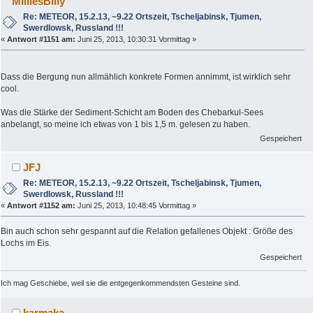
MilliesBilly
Re: METEOR, 15.2.13, ~9.22 Ortszeit, Tscheljabinsk, Tjumen,
Swerdlowsk, Russland !!!
«
Antwort #1151 am:
Juni 25, 2013, 10:30:31 Vormittag »
Dass die Bergung nun allmählich konkrete Formen annimmt, ist wirklich sehr
cool.
Was die Stärke der Sediment-Schicht am Boden des Chebarkul-Sees
anbelangt, so meine ich etwas von 1 bis 1,5 m. gelesen zu haben.
Gespeichert
JFJ
Re: METEOR, 15.2.13, ~9.22 Ortszeit, Tscheljabinsk, Tjumen,
Swerdlowsk, Russland !!!
«
Antwort #1152 am:
Juni 25, 2013, 10:48:45 Vormittag »
Bin auch schon sehr gespannt auf die Relation gefallenes Objekt : Größe des
Lochs im Eis.
Gespeichert
Ich mag Geschiebe, weil sie die entgegenkommendsten Gesteine sind.
karmaka