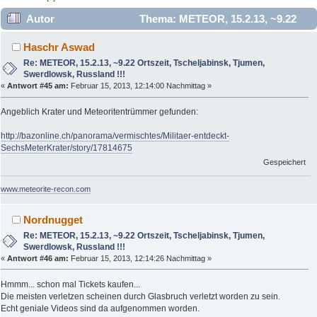
Autor
Thema: METEOR, 15.2.13, ~9.22
Ortszeit, Tscheljabinsk, Tjumen, Swerdlowsk, Russland !!!
Haschr Aswad
(Gelesen 844919 mal)
Re: METEOR, 15.2.13, ~9.22 Ortszeit, Tscheljabinsk, Tjumen,
Swerdlowsk, Russland !!!
«
Antwort #45 am:
Februar 15, 2013, 12:14:00 Nachmittag »
Angeblich Krater und Meteoritentrümmer gefunden:
http://bazonline.ch/panorama/vermischtes/Militaer-entdeckt-
SechsMeterKrater/story/17814675
Gespeichert
www.meteorite-recon.com
Nordnugget
Re: METEOR, 15.2.13, ~9.22 Ortszeit, Tscheljabinsk, Tjumen,
Swerdlowsk, Russland !!!
«
Antwort #46 am:
Februar 15, 2013, 12:14:26 Nachmittag »
Hmmm... schon mal Tickets kaufen...
Die meisten verletzen scheinen durch Glasbruch verletzt worden zu sein.
Echt geniale Videos sind da aufgenommen worden.