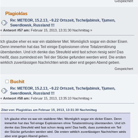
Gespeichert
Plagioklas
Re: METEOR, 15.2.13, ~9.22 Ortszeit, Tscheljabinsk, Tjumen,
Swerdlowsk, Russland !!!
«
Antwort #57 am:
Februar 15, 2013, 13:31:30 Nachmittag »
Ich glaube eher es war ein stabilerer Met. Womöglich sogar ein dicker Eisen.
Denn immerhin hat das Teil einige Explosionen ohne Totalzerstörung
überstanden. Und ich denke das Streufeld wird fast schon riesig sein! Das
heißt, dass zumindest ein Teil der Stücke gefunden werden wird. Die ersten
wirklich zuverlässigen Nachrichten wirds aber erst gegen Abend geben.
Gespeichert
Buchit
Re: METEOR, 15.2.13, ~9.22 Ortszeit, Tscheljabinsk, Tjumen,
Swerdlowsk, Russland !!!
«
Antwort #58 am:
Februar 15, 2013, 13:35:10 Nachmittag »
Zitat von: Plagioklas am Februar 15, 2013, 13:31:30 Nachmittag
Ich glaube eher es war ein stabilerer Met. Womöglich sogar ein dicker Eisen. Denn
immerhin hat das Teil einige Explosionen ohne Totalzerstörung überstanden. Und ich
denke das Streufeld wird fast schon riesig sein! Das heißt, dass zumindest ein Teil
der Stücke gefunden werden wird. Die ersten wirklich zuverlässigen Nachrichten wirds
aber erst gegen Abend geben.