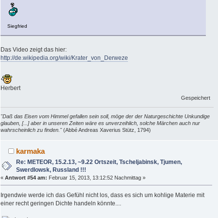
Siegfried
Das Video zeigt das hier:
http://de.wikipedia.org/wiki/Krater_von_Derweze
Herbert
Gespeichert
"Daß das Eisen vom Himmel gefallen sein soll, möge der der Naturgeschichte Unkundige
glauben, [...] aber in unseren Zeiten wäre es unverzeihlich, solche Märchen auch nur
wahrscheinlich zu finden."
(Abbé Andreas Xaverius Stütz, 1794)
karmaka
Re: METEOR, 15.2.13, ~9.22 Ortszeit, Tscheljabinsk, Tjumen,
Swerdlowsk, Russland !!!
«
Antwort #54 am:
Februar 15, 2013, 13:12:52 Nachmittag »
Irgendwie werde ich das Gefühl nicht los, dass es sich um kohlige Materie mit
einer recht geringen Dichte handeln könnte....