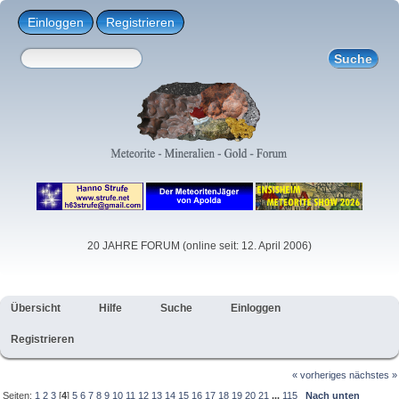
Einloggen
Registrieren
20 JAHRE FORUM (online seit: 12. April 2006)
Übersicht
Hilfe
Suche
Einloggen
Registrieren
« vorheriges
nächstes »
Seiten:
1
2
3
[
4
]
5
6
7
8
9
10
11
12
13
14
15
16
17
18
19
20
21
...
115
Nach unten