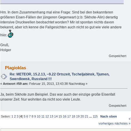
Hm. In dem Zusammenhang mal eine Frage: Sind bei den bekannteren
größeren Eisen-Fällen der jüngeren Gegenwart (z.b: Sikhote-Alin) derartig
intensive Druckwellen beobachtet worden? Mir ist spontan nichts davon
bekannt, aber ich kenne die Fallgesichten auch nicht so gut wie viele andere
hier.
Gruß,
Holger
Gespeichert
Plagioklas
Re: METEOR, 15.2.13, ~9.22 Ortszeit, Tscheljabinsk, Tjumen,
Swerdlowsk, Russland !!!
«
Antwort #59 am:
Februar 15, 2013, 13:43:38 Nachmittag »
Ja, beim Sikhote zum Beispiel. Das war auch der einzige große Eisenfall
unserer Zeit. Nur wohnten da nicht soo viele Leute.
Gespeichert
Seiten:
1
2
3
[
4
]
5
6
7
8
9
10
11
12
13
14
15
16
17
18
19
20
21
...
115
Nach oben
«
vorheriges
nächstes »