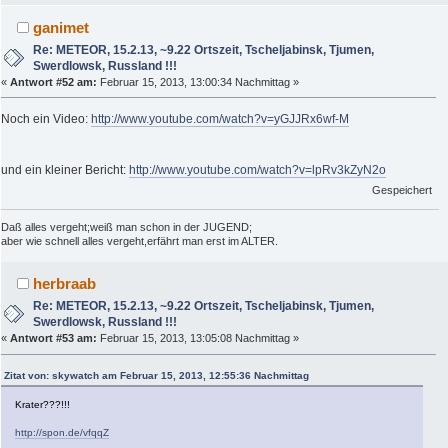
ganimet
Re: METEOR, 15.2.13, ~9.22 Ortszeit, Tscheljabinsk, Tjumen,
Swerdlowsk, Russland !!!
«
Antwort #52 am:
Februar 15, 2013, 13:00:34 Nachmittag »
Noch ein Video:
http://www.youtube.com/watch?v=yGJJRx6wf-M
und ein kleiner Bericht:
http://www.youtube.com/watch?v=lpRv3kZyN2o
Gespeichert
Daß alles vergeht;weiß man schon in der JUGEND;
aber wie schnell alles vergeht,erfährt man erst im ALTER.
herbraab
Re: METEOR, 15.2.13, ~9.22 Ortszeit, Tscheljabinsk, Tjumen,
Swerdlowsk, Russland !!!
«
Antwort #53 am:
Februar 15, 2013, 13:05:08 Nachmittag »
Zitat von: skywatch am Februar 15, 2013, 12:55:36 Nachmittag
Krater???!!!
http://spon.de/vfqqZ