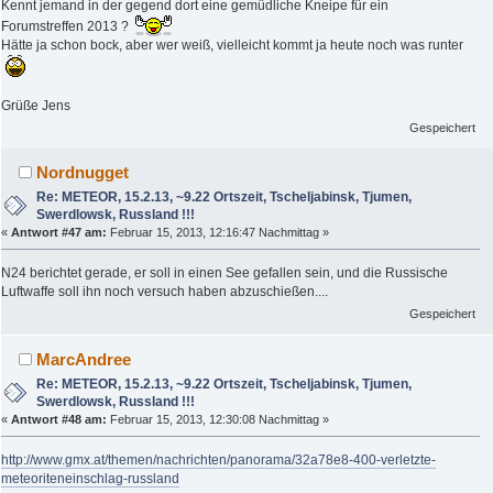
Kennt jemand in der gegend dort eine gemüdliche Kneipe für ein
Forumstreffen 2013 ?
Hätte ja schon bock, aber wer weiß, vielleicht kommt ja heute noch was runter
Grüße Jens
Gespeichert
Nordnugget
Re: METEOR, 15.2.13, ~9.22 Ortszeit, Tscheljabinsk, Tjumen,
Swerdlowsk, Russland !!!
«
Antwort #47 am:
Februar 15, 2013, 12:16:47 Nachmittag »
N24 berichtet gerade, er soll in einen See gefallen sein, und die Russische
Luftwaffe soll ihn noch versuch haben abzuschießen....
Gespeichert
MarcAndree
Re: METEOR, 15.2.13, ~9.22 Ortszeit, Tscheljabinsk, Tjumen,
Swerdlowsk, Russland !!!
«
Antwort #48 am:
Februar 15, 2013, 12:30:08 Nachmittag »
http://www.gmx.at/themen/nachrichten/panorama/32a78e8-400-verletzte-
meteoriteneinschlag-russland