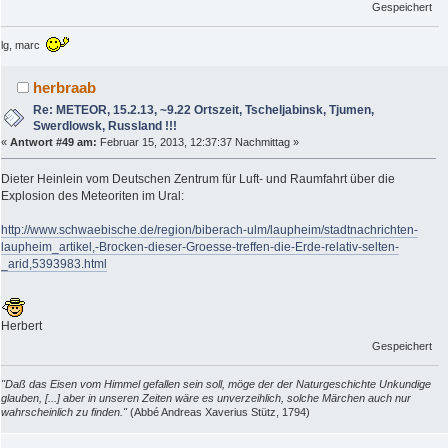
Gespeichert
lg, marc
herbraab
Re: METEOR, 15.2.13, ~9.22 Ortszeit, Tscheljabinsk, Tjumen,
Swerdlowsk, Russland !!!
«
Antwort #49 am:
Februar 15, 2013, 12:37:37 Nachmittag »
Dieter Heinlein vom Deutschen Zentrum für Luft- und Raumfahrt über die
Explosion des Meteoriten im Ural:
http://www.schwaebische.de/region/biberach-ulm/laupheim/stadtnachrichten-
laupheim_artikel,-Brocken-dieser-Groesse-treffen-die-Erde-relativ-selten-
_arid,5393983.html
Herbert
Gespeichert
"Daß das Eisen vom Himmel gefallen sein soll, möge der der Naturgeschichte Unkundige
glauben, [...] aber in unseren Zeiten wäre es unverzeihlich, solche Märchen auch nur
wahrscheinlich zu finden."
(Abbé Andreas Xaverius Stütz, 1794)