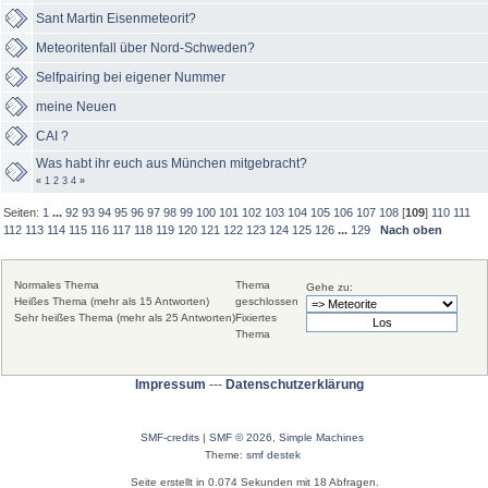
Sant Martin Eisenmeteorit?
Meteoritenfall über Nord-Schweden?
Selfpairing bei eigener Nummer
meine Neuen
CAI ?
Was habt ihr euch aus München mitgebracht?
«
1
2
3
4
»
Seiten:
1
...
92
93
94
95
96
97
98
99
100
101
102
103
104
105
106
107
108
[
109
]
110
111
112
113
114
115
116
117
118
119
120
121
122
123
124
125
126
...
129
Nach oben
Normales Thema
Thema
Gehe zu:
Heißes Thema (mehr als 15 Antworten)
geschlossen
Sehr heißes Thema (mehr als 25 Antworten)
Fixiertes
Thema
Impressum
---
Datenschutzerklärung
SMF-credits
|
SMF © 2026
,
Simple Machines
Theme:
smf destek
Seite erstellt in 0.074 Sekunden mit 18 Abfragen.