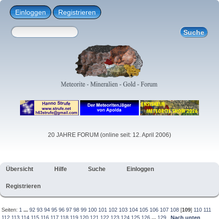
Einloggen
Registrieren
20 JAHRE FORUM (online seit: 12. April 2006)
Übersicht
Hilfe
Suche
Einloggen
Registrieren
Seiten:
1
...
92
93
94
95
96
97
98
99
100
101
102
103
104
105
106
107
108
[
109
]
110
111
112
113
114
115
116
117
118
119
120
121
122
123
124
125
126
...
129
Nach unten