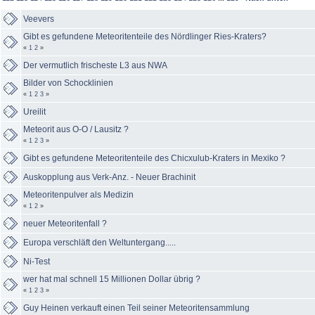
Veevers
Gibt es gefundene Meteoritenteile des Nördlinger Ries-Kraters?
«
1
2
»
Der vermutlich frischeste L3 aus NWA
Bilder von Schocklinien
«
1
2
3
»
Ureilit
Meteorit aus O-O / Lausitz ?
«
1
2
3
»
Gibt es gefundene Meteoritenteile des Chicxulub-Kraters in Mexiko ?
Auskopplung aus Verk-Anz. - Neuer Brachinit
Meteoritenpulver als Medizin
«
1
2
»
neuer Meteoritenfall ?
Europa verschläft den Weltuntergang.....
Ni-Test
wer hat mal schnell 15 Millionen Dollar übrig ?
«
1
2
3
»
Guy Heinen verkauft einen Teil seiner Meteoritensammlung