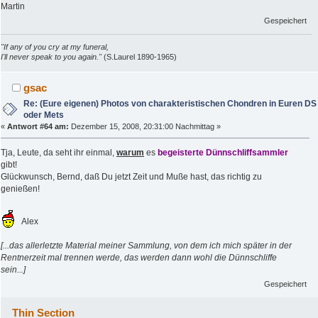
Martin
Gespeichert
"If any of you cry at my funeral,
I'll never speak to you again."
(S.Laurel 1890-1965)
gsac
Re: (Eure eigenen) Photos von charakteristischen Chondren in Euren DS
oder Mets
«
Antwort #64 am:
Dezember 15, 2008, 20:31:00 Nachmittag »
Tja, Leute, da seht ihr einmal,
warum
es
begeisterte Dünnschliffsammler
gibt!
Glückwunsch, Bernd, daß Du jetzt Zeit und Muße hast, das richtig zu
genießen!
Alex
[...das allerletzte Material meiner Sammlung, von dem ich mich später in der
Rentnerzeit mal trennen werde, das werden dann wohl die Dünnschliffe
sein...]
Gespeichert
Thin Section