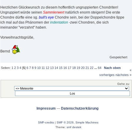
Herzlichen Glückwunsch zu diesem hoffentlich ungruppierten Chondriten!
Ungruppiert würde seinen
Sammlerwert
natürlich enorm steigern! Die erste
Chondre dürfte eine sg.
bull's eye
Chondre sein, bei der Doppelchondre tippe
ich mal auf das Phänomen der
indentation
-zwei Chondren, die sich
ineinander "verzahnt" haben.
Vorweihnachtsgrüße,
Bernd
Gespeichert
Seiten:
1
2
3
4
[
5
]
6
7
8
9
10
11
12
13
14
15
16
17
18
19
20
21
22
...
64
Nach oben
«
vorheriges
nächstes »
Gehe zu:
Impressum
---
Datenschutzerklärung
SMF-credits
|
SMF © 2026
,
Simple Machines
Theme:
smf destek