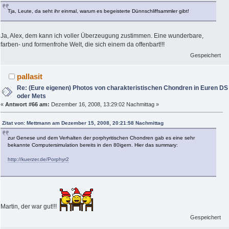
Tja, Leute, da seht ihr einmal, warum es begeisterte Dünnschliffsammler gibt!
Ja, Alex, dem kann ich voller Überzeugung zustimmen. Eine wunderbare,
farben- und formenfrohe Welt, die sich einem da offenbart!!!
Gespeichert
pallasit
Re: (Eure eigenen) Photos von charakteristischen Chondren in Euren DS
oder Mets
«
Antwort #66 am:
Dezember 16, 2008, 13:29:02 Nachmittag »
Zitat von: Mettmann am Dezember 15, 2008, 20:21:58 Nachmittag
zur Genese und dem Verhalten der porphyritischen Chondren gab es eine sehr
bekannte Computersimulation bereits in den 80igern. Hier das summary:
http://kuerzer.de/Porphyr2
Martin, der war gut!!!
Gespeichert