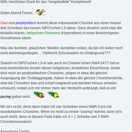
Willi, herzlichen Dank für das "eingebettete" Kompliment!
Guten Abend Forum,
Oval
und
porphyritisch
kommt diese interessante Chondre aus einer meiner
drei Scheiben des neuen GIPO’schen L3 daher. Ganz deutlich sieht man die
kristallin-klaren,
hellgrünen Pyroxene
(Hypersthen) in einer feinkörnigeren
Grundmasse sitzen.
Was die dunklen, gräulichen Streifen darstellen sollen, da bin ich leider noch
nicht dahintergestiegen… Vielleicht Schockadern im Hintergrund???
Sowohl im GIPO’schen L3-er wie auch im Chladni’schen NWA 5477 hat es
eine beträchtliche Anzahl dieser hellgrünen, kristallinen Einschlüsse, beide
sind reich an porphyritischen Chondren, zeigen in etwa die gleiche
Ausprägung der Troilitaggregate, haben in etwa die gleiche Chondrendichte,
sind die Chondren klar und scharf umgrenzt und darüber hinaus schwarz
umsäumt, sodaß sich mir immer mehr der Verdacht aufdrängt, daß es ein
paring
geben wird.
Mir ist’s recht, denn dann habe ich vier Scheiben eines NWA 3-ers mit
wunderbaren Chondren. Wenn es nicht zu einem "pairing" kommt, dann ist’s
auch recht, denn in diesem Falle habe ich 3 + 1 Scheibe von 2 NWA
Chondrenwundern!
Abendliche Grüße,