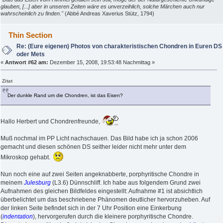
glauben, [...] aber in unseren Zeiten wäre es unverzeihlich, solche Märchen auch nur
wahrscheinlich zu finden."
(Abbé Andreas Xaverius Stütz, 1794)
Thin Section
Re: (Eure eigenen) Photos von charakteristischen Chondren in Euren DS
oder Mets
«
Antwort #62 am:
Dezember 15, 2008, 19:53:48 Nachmittag »
Zitat
Der dunkle Rand um die Chondren, ist das Eisen?
Hallo Herbert und Chondrenfreunde,
Muß nochmal im PP Licht nachschauen. Das Bild habe ich ja schon 2006
gemacht und diesen schönen DS seither leider nicht mehr unter dem
Mikroskop gehabt.
Nun noch eine auf zwei Seiten angeknabberte, porphyritische Chondre in
meinem
Julesburg
(L3.6) Dünnschliff. Ich habe aus folgendem Grund zwei
Aufnahmen des gleichen Bildfeldes eingestellt: Aufnahme #1 ist absichtlich
überbelichtet um das beschriebene Phänomen deutlicher hervorzuheben. Auf
der linken Seite befindet sich in der 7 Uhr Position eine Einkerbung
(
indentation
), hervorgerufen durch die kleinere porphyritische Chondre.