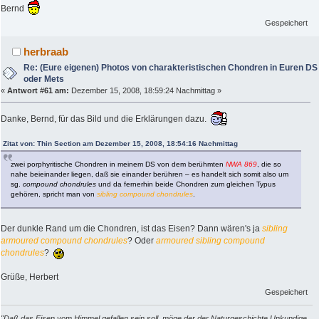
Bernd
Gespeichert
herbraab
Re: (Eure eigenen) Photos von charakteristischen Chondren in Euren DS
oder Mets
«
Antwort #61 am:
Dezember 15, 2008, 18:59:24 Nachmittag »
Danke, Bernd, für das Bild und die Erklärungen dazu.
Zitat von: Thin Section am Dezember 15, 2008, 18:54:16 Nachmittag
zwei porphyritische Chondren in meinem DS von dem berühmten
NWA 869
, die so
nahe beieinander liegen, daß sie einander berühren – es handelt sich somit also um
sg.
compound chondrules
und da fernerhin beide Chondren zum gleichen Typus
gehören, spricht man von
sibling compound chondrules
.
Der dunkle Rand um die Chondren, ist das Eisen? Dann wären's ja
sibling
armoured compound chondrules
? Oder
armoured sibling compound
chondrules
?
Grüße, Herbert
Gespeichert
"Daß das Eisen vom Himmel gefallen sein soll, möge der der Naturgeschichte Unkundige