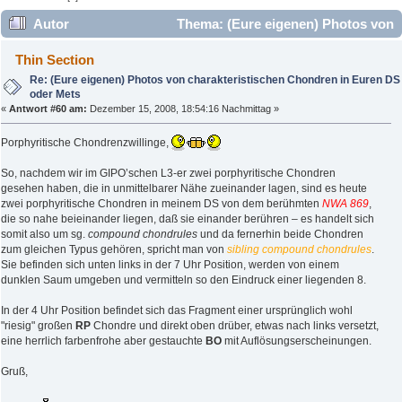
Autor
Thema: (Eure eigenen) Photos von
charakteristischen Chondren in Euren DS oder Mets
Thin Section
(Gelesen 347283 mal)
Re: (Eure eigenen) Photos von charakteristischen Chondren in Euren DS
oder Mets
«
Antwort #60 am:
Dezember 15, 2008, 18:54:16 Nachmittag »
Porphyritische Chondrenzwillinge,
So, nachdem wir im GIPO’schen L3-er zwei porphyritische Chondren
gesehen haben, die in unmittelbarer Nähe zueinander lagen, sind es heute
zwei porphyritische Chondren in meinem DS von dem berühmten
NWA 869
,
die so nahe beieinander liegen, daß sie einander berühren – es handelt sich
somit also um sg.
compound chondrules
und da fernerhin beide Chondren
zum gleichen Typus gehören, spricht man von
sibling compound chondrules
.
Sie befinden sich unten links in der 7 Uhr Position, werden von einem
dunklen Saum umgeben und vermitteln so den Eindruck einer liegenden 8.
In der 4 Uhr Position befindet sich das Fragment einer ursprünglich wohl
"riesig" großen
RP
Chondre und direkt oben drüber, etwas nach links versetzt,
eine herrlich farbenfrohe aber gestauchte
BO
mit Auflösungserscheinungen.
Gruß,