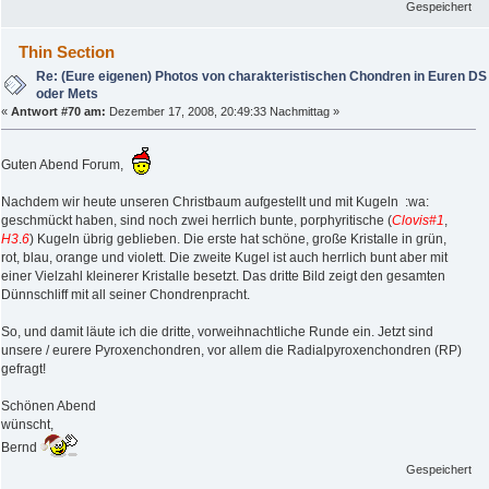
Gespeichert
Thin Section
Re: (Eure eigenen) Photos von charakteristischen Chondren in Euren DS
oder Mets
«
Antwort #70 am:
Dezember 17, 2008, 20:49:33 Nachmittag »
Guten Abend Forum,
Nachdem wir heute unseren Christbaum aufgestellt und mit Kugeln :wa:
geschmückt haben, sind noch zwei herrlich bunte, porphyritische (
Clovis#1
,
H3
.
6
) Kugeln übrig geblieben. Die erste hat schöne, große Kristalle in grün,
rot, blau, orange und violett. Die zweite Kugel ist auch herrlich bunt aber mit
einer Vielzahl kleinerer Kristalle besetzt. Das dritte Bild zeigt den gesamten
Dünnschliff mit all seiner Chondrenpracht.
So, und damit läute ich die dritte, vorweihnachtliche Runde ein. Jetzt sind
unsere / eurere Pyroxenchondren, vor allem die Radialpyroxenchondren (RP)
gefragt!
Schönen Abend
wünscht,
Bernd
Gespeichert