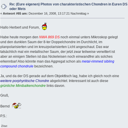
Re: (Eure eigenen) Photos von charakteristischen Chondren in Euren DS
oder Mets
«
Antwort #65 am:
Dezember 16, 2008, 13:17:21 Nachmittag »
Hallo Herbert und Forum,
Habe heute morgen den
NWA 869 DS
noch einmal unters Mikroskop gelegt
und den dunklen Saum der 8-ter Doppelchondre im Durchlicht, im
planpolarisierten und im kreuzpolarisierten Licht angeschaut. Das war
tatsächlich mal ein metallischer Saum, der jetzt zwar teilweise verwittert ist
aber an einigen Stellen ist das Nickeleisen noch einwandfrei als solches
erkennbar! Also könnte man das Aggregat schon als
metal-rimmed sibling
compound chondrule
bezeichnen.
Ja, und da der DS gerade auf dem Objekttisch lag, habe ich gleich noch eine
weitere porphyritische Chondre
abgelichtet. Interessant ist auch diese
grünliche Minibalkenchondre
links davon.
Gruß,
Bernd
P.S.:
Zitat