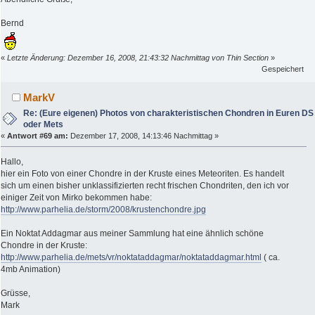
Bernd
«
Letzte Änderung: Dezember 16, 2008, 21:43:32 Nachmittag von Thin Section
»
Gespeichert
MarkV
Re: (Eure eigenen) Photos von charakteristischen Chondren in Euren DS
oder Mets
«
Antwort #69 am:
Dezember 17, 2008, 14:13:46 Nachmittag »
Hallo,
hier ein Foto von einer Chondre in der Kruste eines Meteoriten. Es handelt
sich um einen bisher unklassifizierten recht frischen Chondriten, den ich vor
einiger Zeit von Mirko bekommen habe:
http://www.parhelia.de/storm/2008/krustenchondre.jpg
Ein Noktat Addagmar aus meiner Sammlung hat eine ähnlich schöne
Chondre in der Kruste:
http://www.parhelia.de/mets/vr/noktataddagmar/noktataddagmar.html
( ca.
4mb Animation)
Grüsse,
Mark