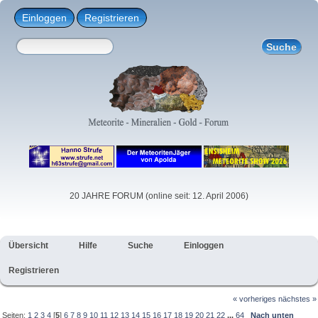
Einloggen
Registrieren
20 JAHRE FORUM (online seit: 12. April 2006)
Übersicht
Hilfe
Suche
Einloggen
Registrieren
« vorheriges
nächstes »
Seiten:
1
2
3
4
[
5
]
6
7
8
9
10
11
12
13
14
15
16
17
18
19
20
21
22
...
64
Nach unten