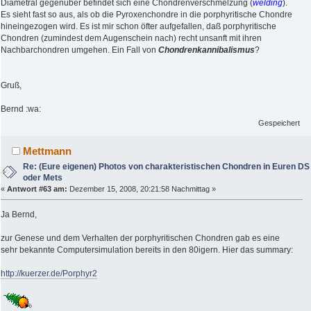
Diametral gegenüber befindet sich eine Chondrenverschmelzung (
welding
).
Es sieht fast so aus, als ob die Pyroxenchondre in die porphyritische Chondre
hineingezogen wird. Es ist mir schon öfter aufgefallen, daß porphyritische
Chondren (zumindest dem Augenschein nach) recht unsanft mit ihren
Nachbarchondren umgehen. Ein Fall von
Chondrenkannibalismus
?
Gruß,
Bernd :wa:
Gespeichert
Mettmann
Re: (Eure eigenen) Photos von charakteristischen Chondren in Euren DS
oder Mets
«
Antwort #63 am:
Dezember 15, 2008, 20:21:58 Nachmittag »
Ja Bernd,
zur Genese und dem Verhalten der porphyritischen Chondren gab es eine
sehr bekannte Computersimulation bereits in den 80igern. Hier das summary:
http://kuerzer.de/Porphyr2