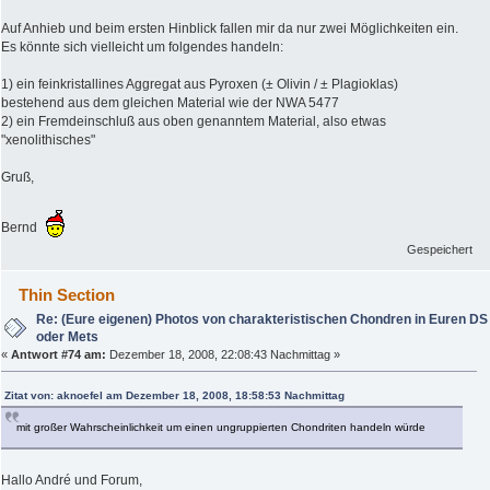
Auf Anhieb und beim ersten Hinblick fallen mir da nur zwei Möglichkeiten ein.
Es könnte sich vielleicht um folgendes handeln:
1) ein feinkristallines Aggregat aus Pyroxen (± Olivin / ± Plagioklas)
bestehend aus dem gleichen Material wie der NWA 5477
2) ein Fremdeinschluß aus oben genanntem Material, also etwas
"xenolithisches"
Gruß,
Bernd
Gespeichert
Thin Section
Re: (Eure eigenen) Photos von charakteristischen Chondren in Euren DS
oder Mets
«
Antwort #74 am:
Dezember 18, 2008, 22:08:43 Nachmittag »
Zitat von: aknoefel am Dezember 18, 2008, 18:58:53 Nachmittag
mit großer Wahrscheinlichkeit um einen ungruppierten Chondriten handeln würde
Hallo André und Forum,