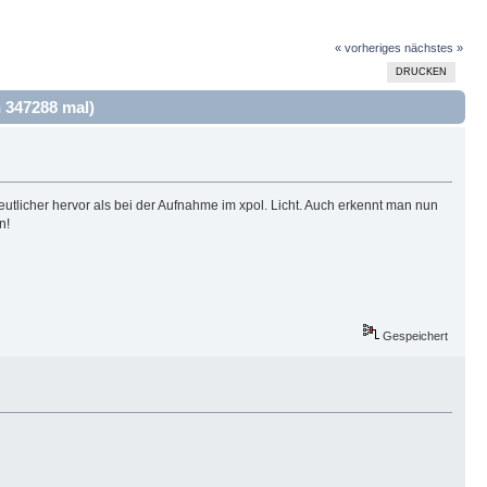
« vorheriges
nächstes »
DRUCKEN
 347288 mal)
deutlicher hervor als bei der Aufnahme im xpol. Licht. Auch erkennt man nun
n!
Gespeichert