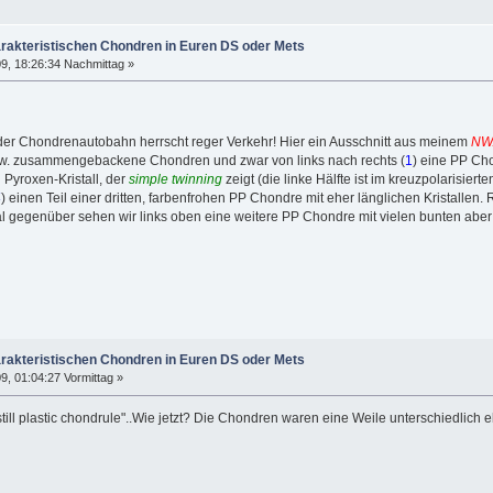
arakteristischen Chondren in Euren DS oder Mets
9, 18:26:34 Nachmittag »
 der Chondrenautobahn herrscht reger Verkehr! Hier ein Ausschnitt aus meinem
NW
 bzw. zusammengebackene Chondren und zwar von links nach rechts (
1
) eine PP Cho
Pyroxen-Kristall, der
simple twinning
zeigt (die linke Hälfte ist im kreuzpolarisiert
4
) einen Teil einer dritten, farbenfrohen PP Chondre mit eher länglichen Kristalle
l gegenüber sehen wir links oben eine weitere PP Chondre mit vielen bunten aber 
arakteristischen Chondren in Euren DS oder Mets
, 01:04:27 Vormittag »
, still plastic chondrule"..Wie jetzt? Die Chondren waren eine Weile unterschiedlich e