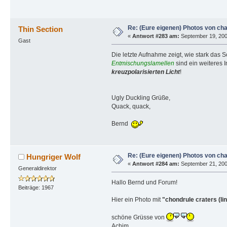
Re: (Eure eigenen) Photos von ch
Thin Section
«
Antwort #283 am:
September 19, 200
Gast
Die letzte Aufnahme zeigt, wie stark das
Entmischungslamellen
sind ein weiteres 
kreuzpolarisierten Licht
!
Ugly Duckling Grüße,
Quack, quack,
Bernd
Re: (Eure eigenen) Photos von ch
Hungriger Wolf
«
Antwort #284 am:
September 21, 200
Generaldirektor
Hallo Bernd und Forum!
Beiträge: 1967
Hier ein Photo mit
"chondrule craters (li
schöne Grüsse von
Achim