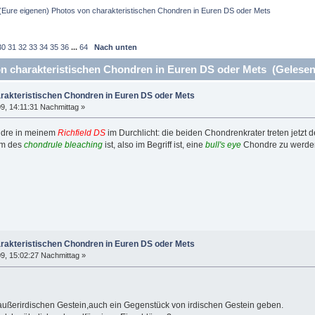
(Eure eigenen) Photos von charakteristischen Chondren in Euren DS oder Mets
30
31
32
33
34
35
36
...
64
Nach unten
n charakteristischen Chondren in Euren DS oder Mets (Gelesen
arakteristischen Chondren in Euren DS oder Mets
9, 14:11:31 Nachmittag »
ndre in meinem
Richfield DS
im Durchlicht: die beiden Chondrenkrater treten jetzt 
um des
chondrule bleaching
ist, also im Begriff ist, eine
bull's eye
Chondre zu werde
arakteristischen Chondren in Euren DS oder Mets
9, 15:02:27 Nachmittag »
außerirdischen Gestein,auch ein Gegenstück von irdischen Gestein geben.