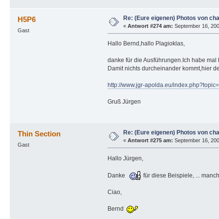
Re: (Eure eigenen) Photos von ch
H5P6
«
Antwort #274 am:
September 16, 2009
Gast
Hallo Bernd,hallo Plagioklas,
danke für die Ausführungen.Ich habe mal 
Damit nichts durcheinander kommt,hier de
http://www.jgr-apolda.eu/index.php?topic
Gruß Jürgen
Re: (Eure eigenen) Photos von ch
Thin Section
«
Antwort #275 am:
September 16, 200
Gast
Hallo Jürgen,
Danke
für diese Beispiele, ... man
Ciao,
Bernd