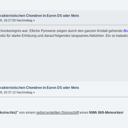
arakteristischen Chondren in Euren DS oder Mets
9, 18:27:00 Nachmittag »
 Schockereignis war: Etliche Pyroxene zeigen durch den ganzen Kristall gehende
Br
Indiz für starke Erhitzung und darauf folgendes langsames Abkühlen. Ein so katas
arakteristischen Chondren in Euren DS oder Mets
9, 20:37:12 Nachmittag »
nks/rechts)"
von einem
selbst erstellten Dünnschliff
eines
NWA 869-Meteoriten
!