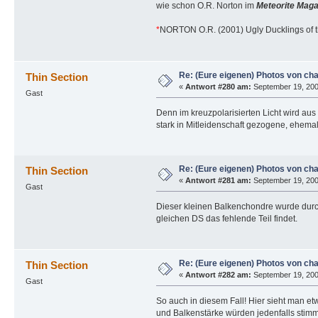
wie schon O.R. Norton im
Meteorite Maga
*
NORTON O.R. (2001) Ugly Ducklings of the
Re: (Eure eigenen) Photos von ch
Thin Section
«
Antwort #280 am:
September 19, 200
Gast
Denn im kreuzpolarisierten Licht wird au
stark in Mitleidenschaft gezogene, ehema
Re: (Eure eigenen) Photos von ch
Thin Section
«
Antwort #281 am:
September 19, 200
Gast
Dieser kleinen Balkenchondre wurde durc
gleichen DS das fehlende Teil findet.
Re: (Eure eigenen) Photos von ch
Thin Section
«
Antwort #282 am:
September 19, 200
Gast
So auch in diesem Fall! Hier sieht man et
und Balkenstärke würden jedenfalls stim