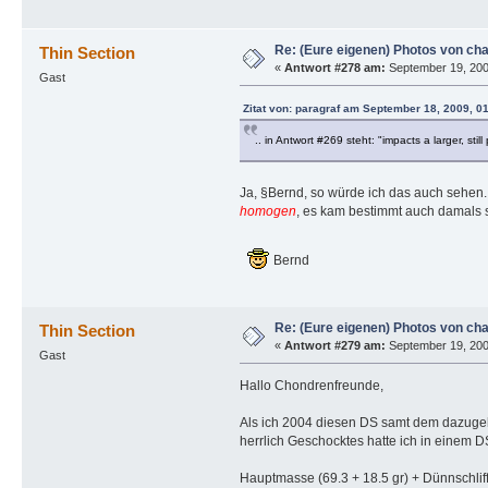
Re: (Eure eigenen) Photos von ch
Thin Section
«
Antwort #278 am:
September 19, 200
Gast
Zitat von: paragraf am September 18, 2009, 01
.. in Antwort #269 steht: "impacts a larger, sti
Ja, §Bernd, so würde ich das auch sehen.
homogen
, es kam bestimmt auch damals 
Bernd
Re: (Eure eigenen) Photos von ch
Thin Section
«
Antwort #279 am:
September 19, 200
Gast
Hallo Chondrenfreunde,
Als ich 2004 diesen DS samt dem dazugeh
herrlich Geschocktes hatte ich in einem D
Hauptmasse (69.3 + 18.5 gr) + Dünnschl