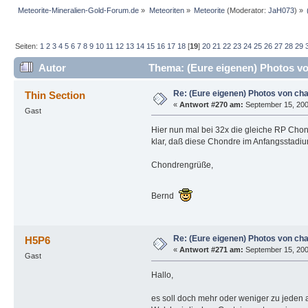
Meteorite-Mineralien-Gold-Forum.de
»
Meteoriten
»
Meteorite
(Moderator:
JaH073
) »
Seiten:
1
2
3
4
5
6
7
8
9
10
11
12
13
14
15
16
17
18
[
19
]
20
21
22
23
24
25
26
27
28
29
Autor
Thema: (Eure eigenen) Photos vo
Re: (Eure eigenen) Photos von ch
Thin Section
«
Antwort #270 am:
September 15, 200
Gast
Hier nun mal bei 32x die gleiche RP Cho
klar, daß diese Chondre im Anfangsstadi
Chondrengrüße,
Bernd
Re: (Eure eigenen) Photos von ch
H5P6
«
Antwort #271 am:
September 15, 200
Gast
Hallo,
es soll doch mehr oder weniger zu jeden 