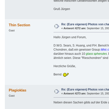
Welche irdischen Gesteinssorten zeigen 
Gruß Jürgen
Re: (Eure eigenen) Photos von ch
Thin Section
«
Antwort #272 am:
September 15, 200
Gast
Hallo Jürgen und Forum,
D.W.G. Sears, S. Huang, und P.H. Benoit 
Chondren, daß ein gewisser Graup
lithic
darüber hinaus auch 10
glass spherules
.
ähnlich seien. Diese "Rieschondren" sind
Herzliche Grüße,
Bernd
Re: (Eure eigenen) Photos von ch
Plagioklas
«
Antwort #273 am:
September 15, 200
Gast
Neben diesen Sachen gibts auf der Erde a