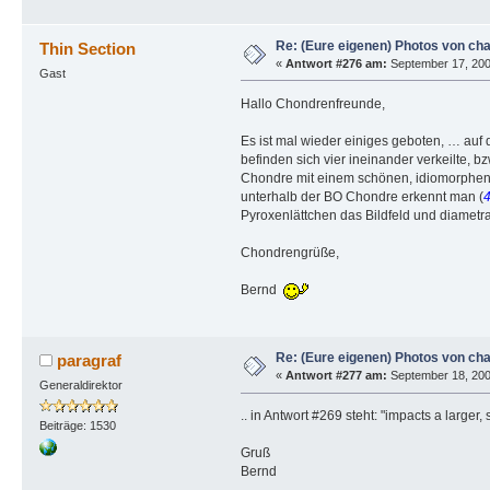
Re: (Eure eigenen) Photos von ch
Thin Section
«
Antwort #276 am:
September 17, 200
Gast
Hallo Chondrenfreunde,
Es ist mal wieder einiges geboten, … auf
befinden sich vier ineinander verkeilte,
Chondre mit einem schönen, idiomorphen 
unterhalb der BO Chondre erkennt man (
Pyroxenlättchen das Bildfeld und diametra
Chondrengrüße,
Bernd
Re: (Eure eigenen) Photos von ch
paragraf
«
Antwort #277 am:
September 18, 2009
Generaldirektor
.. in Antwort #269 steht: "impacts a larger
Beiträge: 1530
Gruß
Bernd