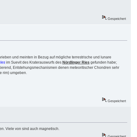
Gespeichert
rieben und meinten in Bezug auf mögliche terrestrische und lunare
ules
im Suevit des Kraterauswurfs des
Nördlinger Ries
gefunden habe;
ltierend, Entstehungsmechanismen denen meteoritischer Chondren sehr
le rim) umgeben.
Gespeichert
en. Viele von sind auch magnetisch.
Gespeichert