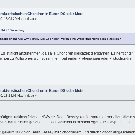
arakteristischen Chondren in Euren DS oder Mets
9, 18:08:20 Nachmittag »
:04:27 Vormittag
ll plastic chondrule"..Wie jetzt? Die Chondren waren eine Weile unterschiedlich elastisch?
 Es ist nicht anzunehmen, daß alle Chondren gleichzeitig erstarrten. Es herrscht
schon zu Kollisionen sich zusammennballender Protomassen oder Protochondren m
arakteristischen Chondren in Euren DS oder Mets
9, 18:14:03 Nachmittag »
örigen, unklassifizierten NWA bei Dean Bessey kaufte, waren es vor allem diese
S bis dahin selten gesehen [ausser vielleicht in meinem Agen (H5) DS] und in mei
iff, gekauft 2004 von Dean Bessey mit Schockadern und durch Schock aufgeschmo