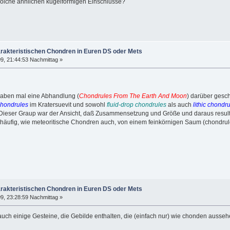
solche ähnlichen kugelförmigen Einschlüsse?
arakteristischen Chondren in Euren DS oder Mets
9, 21:44:53 Nachmittag »
haben mal eine Abhandlung (
Chondrules From The Earth And Moon
) darüber gesch
 chondrules
im Kratersuevit und sowohl
fluid-drop chondrules
als auch
lithic chondr
 Dieser Graup war der Ansicht, daß Zusammensetzung und Größe und daraus resu
 häufig, wie meteoritische Chondren auch, von einem feinkörnigen Saum (chondru
arakteristischen Chondren in Euren DS oder Mets
9, 23:28:59 Nachmittag »
uch einige Gesteine, die Gebilde enthalten, die (einfach nur) wie chonden ausseh