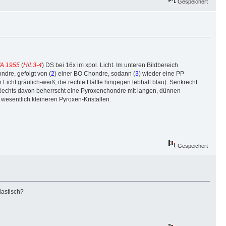
Gespeichert
A 1955
(
H
/
L3-4
) DS bei 16x im xpol. Licht. Im unteren Bildbereich
ndre, gefolgt von (
2
) einer BO Chondre, sodann (
3
) wieder eine PP
en Licht gräulich-weiß, die rechte Hälfte hingegen lebhaft blau). Senkrecht
n. Rechts davon beherrscht eine Pyroxenchondre mit langen, dünnen
wesentlich kleineren Pyroxen-Kristallen.
Gespeichert
lastisch?