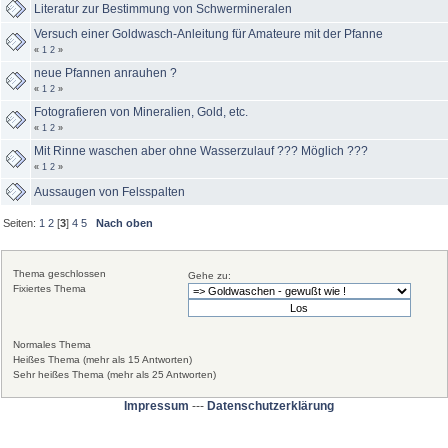
Literatur zur Bestimmung von Schwermineralen
Versuch einer Goldwasch-Anleitung für Amateure mit der Pfanne
«
1
2
»
neue Pfannen anrauhen ?
«
1
2
»
Fotografieren von Mineralien, Gold, etc.
«
1
2
»
Mit Rinne waschen aber ohne Wasserzulauf ??? Möglich ???
«
1
2
»
Aussaugen von Felsspalten
Seiten:
1
2
[
3
]
4
5
Nach oben
Thema geschlossen
Gehe zu:
Fixiertes Thema
Normales Thema
Heißes Thema (mehr als 15 Antworten)
Sehr heißes Thema (mehr als 25 Antworten)
Impressum
---
Datenschutzerklärung