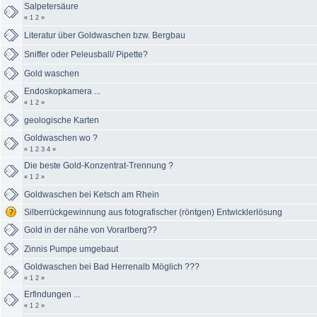
Salpetersäure
«
1
2
»
Literatur über Goldwaschen bzw. Bergbau
Sniffer oder Peleusball/ Pipette?
Gold waschen
Endoskopkamera ...
«
1
2
»
geologische Karten
Goldwaschen wo ?
«
1
2
3
4
»
Die beste Gold-Konzentrat-Trennung ?
«
1
2
»
Goldwaschen bei Ketsch am Rhein
Silberrückgewinnung aus fotografischer (röntgen) Entwicklerlösung
Gold in der nähe von Vorarlberg??
Zinnis Pumpe umgebaut
Goldwaschen bei Bad Herrenalb Möglich ???
«
1
2
»
Erfindungen ...
«
1
2
»