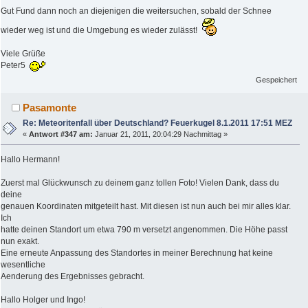
Gut Fund dann noch an diejenigen die weitersuchen, sobald der Schnee
wieder weg ist und die Umgebung es wieder zulässt!
Viele Grüße
Peter5
Gespeichert
Pasamonte
Re: Meteoritenfall über Deutschland? Feuerkugel 8.1.2011 17:51 MEZ
«
Antwort #347 am:
Januar 21, 2011, 20:04:29 Nachmittag »
Hallo Hermann!
Zuerst mal Glückwunsch zu deinem ganz tollen Foto! Vielen Dank, dass du
deine
genauen Koordinaten mitgeteilt hast. Mit diesen ist nun auch bei mir alles klar.
Ich
hatte deinen Standort um etwa 790 m versetzt angenommen. Die Höhe passt
nun exakt.
Eine erneute Anpassung des Standortes in meiner Berechnung hat keine
wesentliche
Aenderung des Ergebnisses gebracht.
Hallo Holger und Ingo!