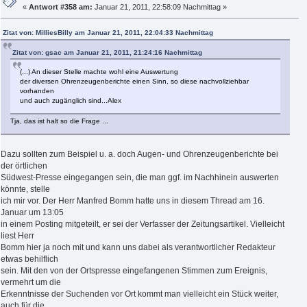
«
Antwort #358 am:
Januar 21, 2011, 22:58:09 Nachmittag »
Zitat von: MilliesBilly am Januar 21, 2011, 22:04:33 Nachmittag
Zitat von: gsac am Januar 21, 2011, 21:24:16 Nachmittag
(...) An dieser Stelle machte wohl eine Auswertung
der diversen Ohrenzeugenberichte einen Sinn, so diese nachvollziehbar
vorhanden
und auch zugänglich sind...Alex
Tja, das ist halt so die Frage ...
Dazu sollten zum Beispiel u. a. doch Augen- und Ohrenzeugenberichte bei
der örtlichen
Südwest-Presse eingegangen sein, die man ggf. im Nachhinein auswerten
könnte, stelle
ich mir vor. Der Herr Manfred Bomm hatte uns in diesem Thread am 16.
Januar um 13:05
in einem Posting mitgeteilt, er sei der Verfasser der Zeitungsartikel. Vielleicht
liest Herr
Bomm hier ja noch mit und kann uns dabei als verantwortlicher Redakteur
etwas behilflich
sein. Mit den von der Ortspresse eingefangenen Stimmen zum Ereignis,
vermehrt um die
Erkenntnisse der Suchenden vor Ort kommt man vielleicht ein Stück weiter,
auch für die