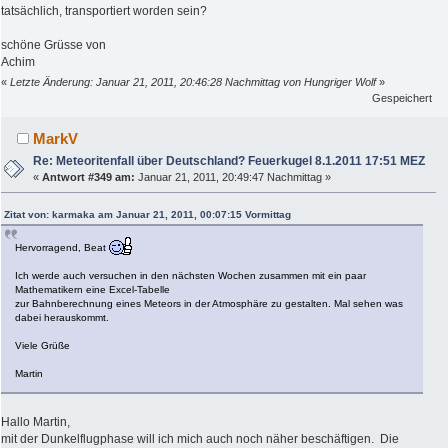
tatsächlich, transportiert worden sein?
schöne Grüsse von
Achim
«
Letzte Änderung: Januar 21, 2011, 20:46:28 Nachmittag von Hungriger Wolf
»
Gespeichert
MarkV
Re: Meteoritenfall über Deutschland? Feuerkugel 8.1.2011 17:51 MEZ
«
Antwort #349 am:
Januar 21, 2011, 20:49:47 Nachmittag »
Zitat von: karmaka am Januar 21, 2011, 00:07:15 Vormittag
Hervorragend, Beat
Ich werde auch versuchen in den nächsten Wochen zusammen mit ein paar
Mathematikern eine Excel-Tabelle
zur Bahnberechnung eines Meteors in der Atmosphäre zu gestalten. Mal sehen was
dabei herauskommt.
Viele Grüße
Martin
Hallo Martin,
mit der Dunkelflugphase will ich mich auch noch näher beschäftigen. Die