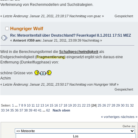
Verfeinerung von Rechenmodellen und Suchstrategien.
«
Letzte Änderung: Januar 21, 2011, 23:18:17 Nachmittag von gsac
»
Gespeichert
Hungriger Wolf
Re: Meteoritenfall über Deutschland? Feuerkugel 8.1.2011 17:51 MEZ
«
Antwort #359 am:
Januar 21, 2011, 23:09:39 Nachmittag »
Wird in die Berechnungsformel die
Schallgeschwindigkeit
als
Endgeschwindigkeit (
Fragmentierung
) eingesetzt ergibt sich daraus eine
Entfernung (Dunkelflugphase) von:
schöne Grüsse von
Achim
«
Letzte Änderung: Januar 21, 2011, 23:50:17 Nachmittag von Hungriger Wolf
»
Gespeichert
Seiten:
1
...
7
8
9
10
11
12
13
14
15
16
17
18
19
20
21
22
23
[
24
]
25
26
27
28
29
30
31
32
33
34
35
36
37
38
39
40
41
...
62
Nach oben
« vorheriges
nächstes »
Gehe zu: