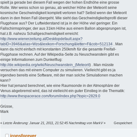
spielt ja gerade bei diesem Fall wegen der hohen Endhöhe eine grosse
Rolle. Wer weiss schon so genau, ab welcher Höhe der Meteorit seine
kosmische Geschwindigkeit komplett verloren hat? Selbst wenn der Meteorit
dann in den freien Fall übergeht. Wie sieht das Geschwindigkeitsprofil dieser
Flugphase aus? Der Luftwiderstand ist ja in der Höhe viel geringer. Ein
Fallschirmspringer, der aus 31km Höhe aus einem Ballon abgesprungen ist,
hat z.B. nahezu Schallgeschwindigkeit erreicht:
http://www.wienerzeitung.at/Desktopdefault.aspx?
tabID=3946&alias=Wzo&lexikon=Forschung&letter=F&cob=512134
. Man
kann da nicht einfach mit konstanten 250km/h für die gesamte Freifall-
Flugphase rechnen. Auf der Wikipedia-Seite zu Neuschwanstein gibt es
einige Informationen zum Dunkelflug:
http://de.wikipedia.org/wiki/Neuschwanstein_(Meteorit
) . Man müsste
versuchen das mit einem Computer zu simulieren. Vielleicht gibt es ja
irgendwo bereits eine Software, mit der man solche Simulationen machen
kann?
Hier hat jemand berechnet, wie eine Raumsonde in der Atmosphäre der
Venus abgebremst wird, das ist vielleicht ein guter Einstieg in die Thematik:
http://www.thespacerace.com/forum/index.php?topic=2829.0
Grüsse,
Mark
«
Letzte Änderung: Januar 21, 2011, 21:52:45 Nachmittag von MarkV
»
Gespeichert
ironsforever