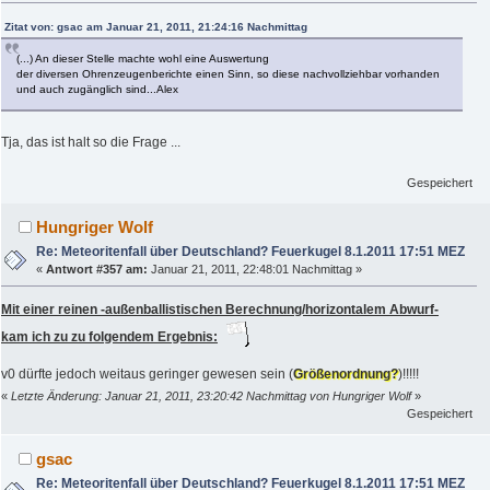
Zitat von: gsac am Januar 21, 2011, 21:24:16 Nachmittag
(...) An dieser Stelle machte wohl eine Auswertung
der diversen Ohrenzeugenberichte einen Sinn, so diese nachvollziehbar vorhanden
und auch zugänglich sind...Alex
Tja, das ist halt so die Frage ...
Gespeichert
Hungriger Wolf
Re: Meteoritenfall über Deutschland? Feuerkugel 8.1.2011 17:51 MEZ
«
Antwort #357 am:
Januar 21, 2011, 22:48:01 Nachmittag »
Mit einer reinen
-außenballistischen Berechnung/horizontalem Abwurf-
kam ich zu zu folgendem Ergebnis:
v0 dürfte jedoch weitaus geringer gewesen sein (
Größenordnung?
)!!!!!
«
Letzte Änderung: Januar 21, 2011, 23:20:42 Nachmittag von Hungriger Wolf
»
Gespeichert
gsac
Re: Meteoritenfall über Deutschland? Feuerkugel 8.1.2011 17:51 MEZ