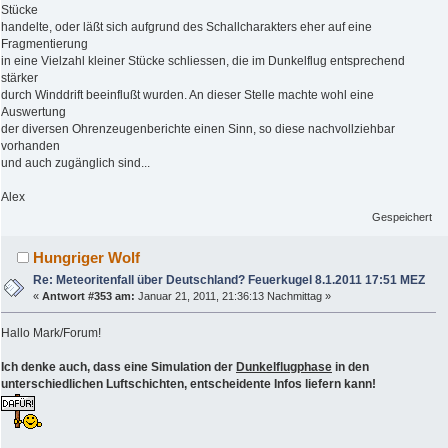
Stücke
handelte, oder läßt sich aufgrund des Schallcharakters eher auf eine
Fragmentierung
in eine Vielzahl kleiner Stücke schliessen, die im Dunkelflug entsprechend
stärker
durch Winddrift beeinflußt wurden. An dieser Stelle machte wohl eine
Auswertung
der diversen Ohrenzeugenberichte einen Sinn, so diese nachvollziehbar
vorhanden
und auch zugänglich sind...
Alex
Gespeichert
Hungriger Wolf
Re: Meteoritenfall über Deutschland? Feuerkugel 8.1.2011 17:51 MEZ
«
Antwort #353 am:
Januar 21, 2011, 21:36:13 Nachmittag »
Hallo Mark/Forum!
Ich denke auch, dass eine Simulation der
Dunkelflugphase
in den
unterschiedlichen Luftschichten, entscheidente Infos liefern kann!