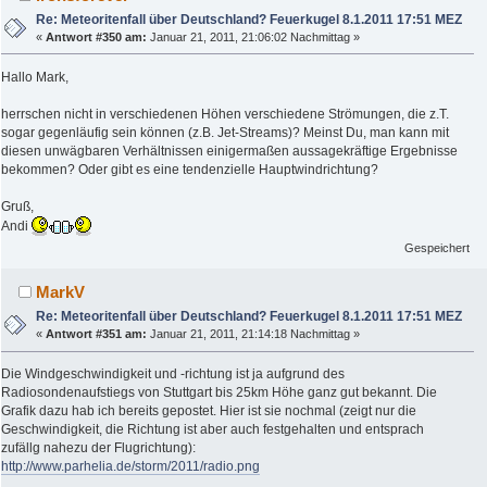
Re: Meteoritenfall über Deutschland? Feuerkugel 8.1.2011 17:51 MEZ
«
Antwort #350 am:
Januar 21, 2011, 21:06:02 Nachmittag »
Hallo Mark,
herrschen nicht in verschiedenen Höhen verschiedene Strömungen, die z.T.
sogar gegenläufig sein können (z.B. Jet-Streams)? Meinst Du, man kann mit
diesen unwägbaren Verhältnissen einigermaßen aussagekräftige Ergebnisse
bekommen? Oder gibt es eine tendenzielle Hauptwindrichtung?
Gruß,
Andi
Gespeichert
MarkV
Re: Meteoritenfall über Deutschland? Feuerkugel 8.1.2011 17:51 MEZ
«
Antwort #351 am:
Januar 21, 2011, 21:14:18 Nachmittag »
Die Windgeschwindigkeit und -richtung ist ja aufgrund des
Radiosondenaufstiegs von Stuttgart bis 25km Höhe ganz gut bekannt. Die
Grafik dazu hab ich bereits gepostet. Hier ist sie nochmal (zeigt nur die
Geschwindigkeit, die Richtung ist aber auch festgehalten und entsprach
zufällg nahezu der Flugrichtung):
http://www.parhelia.de/storm/2011/radio.png