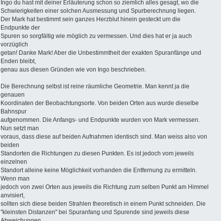
Ingo du hast mit deiner Erläuterung schon so ziemlich alles gesagt, wo die
Schwierigkeiten einer solchen Ausmessung und Spurberechnung liegen.
Der Mark hat bestimmt sein ganzes Herzblut hinein gesteckt um die
Endpunkte der
Spuren so sorgfältig wie möglich zu vermessen. Und dies hat er ja auch
vorzüglich
getan! Danke Mark! Aber die Unbestimmtheit der exakten Spuranfänge und
Enden bleibt,
genau aus diesen Gründen wie von Ingo beschrieben.
Die Berechnung selbst ist reine räumliche Geometrie. Man kennt ja die
genauen
Koordinaten der Beobachtungsorte. Von beiden Orten aus wurde dieselbe
Bahnspur
aufgenommen. Die Anfangs- und Endpunkte wurden von Mark vermessen.
Nun setzt man
voraus, dass diese auf beiden Aufnahmen identisch sind. Man weiss also von
beiden
Standorten die Richtungen zu diesen Punkten. Es ist jedoch vom jeweils
einzelnen
Standort alleine keine Möglichkeit vorhanden die Entfernung zu ermitteln.
Wenn man
jedoch von zwei Orten aus jeweils die Richtung zum selben Punkt am Himmel
anvisiert,
sollten sich diese beiden Strahlen theoretisch in einem Punkt schneiden. Die
"kleinsten Distanzen" bei Spuranfang und Spurende sind jeweils diese
Abweichungen,