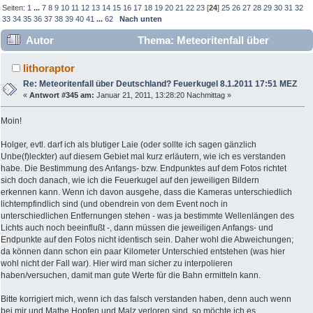
Seiten:
1
...
7
8
9
10
11
12
13
14
15
16
17
18
19
20
21
22
23
[
24
]
25
26
27
28
29
30
31
32
33
34
35
36
37
38
39
40
41
...
62
Nach unten
Autor
Thema: Meteoritenfall über
Deutschland? Feuerkugel 8.1.2011 17:51 MEZ (Gelesen
lithoraptor
358188 mal)
Re: Meteoritenfall über Deutschland? Feuerkugel 8.1.2011 17:51 MEZ
«
Antwort #345 am:
Januar 21, 2011, 13:28:20 Nachmittag »
Moin!
Holger, evtl. darf ich als blutiger Laie (oder sollte ich sagen gänzlich
Unbe(f)leckter) auf diesem Gebiet mal kurz erläutern, wie ich es verstanden
habe. Die Bestimmung des Anfangs- bzw. Endpunktes auf dem Fotos richtet
sich doch danach, wie ich die Feuerkugel auf den jeweiligen Bildern
erkennen kann. Wenn ich davon ausgehe, dass die Kameras unterschiedlich
lichtempfindlich sind (und obendrein von dem Event noch in
unterschiedlichen Entfernungen stehen - was ja bestimmte Wellenlängen des
Lichts auch noch beeinflußt -, dann müssen die jeweiligen Anfangs- und
Endpunkte auf den Fotos nicht identisch sein. Daher wohl die Abweichungen;
da können dann schon ein paar Kilometer Unterschied entstehen (was hier
wohl nicht der Fall war). Hier wird man sicher zu interpolieren
haben/versuchen, damit man gute Werte für die Bahn ermitteln kann.
Bitte korrigiert mich, wenn ich das falsch verstanden haben, denn auch wenn
bei mir und Mathe Hopfen und Malz verloren sind, so möchte ich es