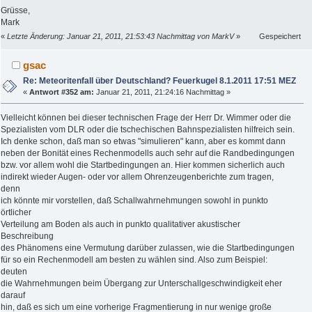
Grüsse,
Mark
«
Letzte Änderung: Januar 21, 2011, 21:53:43 Nachmittag von MarkV
»
Gespeichert
gsac
Re: Meteoritenfall über Deutschland? Feuerkugel 8.1.2011 17:51 MEZ
«
Antwort #352 am:
Januar 21, 2011, 21:24:16 Nachmittag »
Vielleicht können bei dieser technischen Frage der Herr Dr. Wimmer oder die
Spezialisten vom DLR oder die tschechischen Bahnspezialisten hilfreich sein.
Ich denke schon, daß man so etwas "simulieren" kann, aber es kommt dann
neben der Bonität eines Rechenmodells auch sehr auf die Randbedingungen
bzw. vor allem wohl die Startbedingungen an. Hier kommen sicherlich auch
indirekt wieder Augen- oder vor allem Ohrenzeugenberichte zum tragen,
denn
ich könnte mir vorstellen, daß Schallwahrnehmungen sowohl in punkto
örtlicher
Verteilung am Boden als auch in punkto qualitativer akustischer
Beschreibung
des Phänomens eine Vermutung darüber zulassen, wie die Startbedingungen
für so ein Rechenmodell am besten zu wählen sind. Also zum Beispiel:
deuten
die Wahrnehmungen beim Übergang zur Unterschallgeschwindigkeit eher
darauf
hin, daß es sich um eine vorherige Fragmentierung in nur wenige große