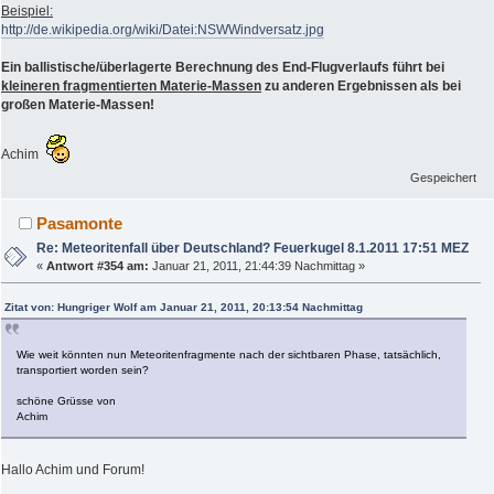
Beispiel:
http://de.wikipedia.org/wiki/Datei:NSWWindversatz.jpg
Ein ballistische/überlagerte Berechnung des End-Flugverlaufs führt bei
kleineren fragmentierten Materie-Massen
zu anderen Ergebnissen als bei
großen Materie-Massen!
Achim
Gespeichert
Pasamonte
Re: Meteoritenfall über Deutschland? Feuerkugel 8.1.2011 17:51 MEZ
«
Antwort #354 am:
Januar 21, 2011, 21:44:39 Nachmittag »
Zitat von: Hungriger Wolf am Januar 21, 2011, 20:13:54 Nachmittag
Wie weit könnten nun Meteoritenfragmente nach der sichtbaren Phase, tatsächlich,
transportiert worden sein?
schöne Grüsse von
Achim
Hallo Achim und Forum!