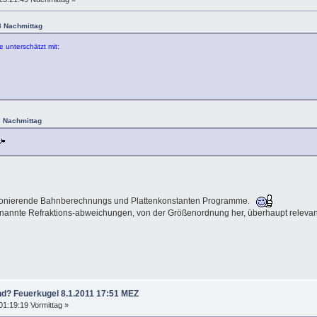
8 Nachmittag
 unterschätzt mit:
3 Nachmittag
funktionierende Bahnberechnungs und Plattenkonstanten Programme.
genannte Refraktions-abweichungen, von der Größenordnung her, überhaupt relevan
nd? Feuerkugel 8.1.2011 17:51 MEZ
01:19:19 Vormittag »