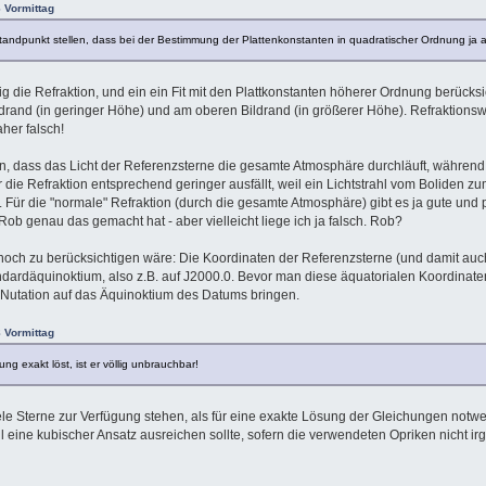
6 Vormittag
 Standpunkt stellen, dass bei der Bestimmung der Plattenkonstanten in quadratischer Ordnung ja a
tig die Refraktion, und ein ein Fit mit den Plattkonstanten höherer Ordnung berücksi
drand (in geringer Höhe) und am oberen Bildrand (in größerer Höhe). Refraktion
her falsch!
n, dass das Licht der Referenzsterne die gesamte Atmosphäre durchläuft, während 
ie Refraktion entsprechend geringer ausfällt, weil ein Lichtstrahl vom Boliden z
 Für die "normale" Refraktion (durch die gesamte Atmosphäre) gibt es ja gute und 
Rob genau das gemacht hat - aber vielleicht liege ich ja falsch. Rob?
ch zu berücksichtigen wäre: Die Koordinaten der Referenzsterne (und damit auc
ndardäquinoktium, also z.B. auf J2000.0. Bevor man diese äquatorialen Koordinat
 Nutation auf das Äquinoktium des Datums bringen.
8 Vormittag
g exakt löst, ist er völlig unbrauchbar!
ele Sterne zur Verfügung stehen, als für eine exakte Lösung der Gleichungen notwe
ll eine kubischer Ansatz ausreichen sollte, sofern die verwendeten Opriken nicht