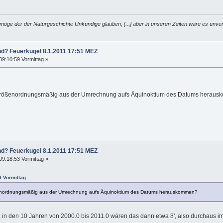
möge der der Naturgeschichte Unkundige glauben, [...] aber in unseren Zeiten wäre es unver
nd? Feuerkugel 8.1.2011 17:51 MEZ
09:10:59 Vormittag »
größenordnungsmäßig aus der Umrechnung aufs Äquinoktium des Datums herau
nd? Feuerkugel 8.1.2011 17:51 MEZ
09:18:53 Vormittag »
9 Vormittag
enordnungsmäßig aus der Umrechnung aufs Äquinoktium des Datums herauskommen?
hr, in den 10 Jahren von 2000.0 bis 2011.0 wären das dann etwa 8', also durchaus i