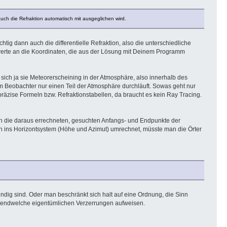
uch die Refraktion automatisch mit ausgeglichen wird.
chtig dann auch die differentielle Refraktion, also die unterschiedliche
swerte an die Koordinaten, die aus der Lösung mit Deinem Programm
sich ja sie Meteorerscheining in der Atmosphäre, also innerhalb des
um Beobachter nur einen Teil der Atmosphäre durchläuft. Sowas geht nur
präzise Formeln bzw. Refraktionstabellen, da braucht es kein Ray Tracing.
h die daraus errechneten, gesuchten Anfangs- und Endpunkte der
en ins Horizontsystem (Höhe und Azimut) umrechnet, müsste man die Örter
ndig sind. Oder man beschränkt sich halt auf eine Ordnung, die Sinn
 irgendwelche eigentümlichen Verzerrungen aufweisen.