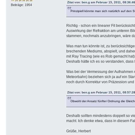
Zitat von: ben.g am Februar 15, 2011, 08:36:4
Beiträge: 1954
Prinzipiell könnte man sich natürlich auf den
Richtig - schon ein linearer Fit berücksich
Auswirkung der Refraktion am unteren Bil
stammen, nochmals anzubringen, wäre da
Was man tun könnte ist, zu berücksichtige
brechenden Mediums, abspielt, und daher d
mit Ray Tracing (wie es Rob gemacht hat).
Deshalb hätte ich es so verstanden, dass 
Was bei der Vermessung der Aufnahmen no
Meteorbahn) beziehen sich ja auf ein Sta
noch durch Korrektur von Präzession und
Zitat von: ben.g am Februar 15, 2011, 08:57:2
Obwohl der Ansatz fünfter Ordnung die Gleichun
Deshalb sollten mindestens doppelt so vi
macht. Ich denke etwa, dass in diesem Fa
Grüße, Herbert