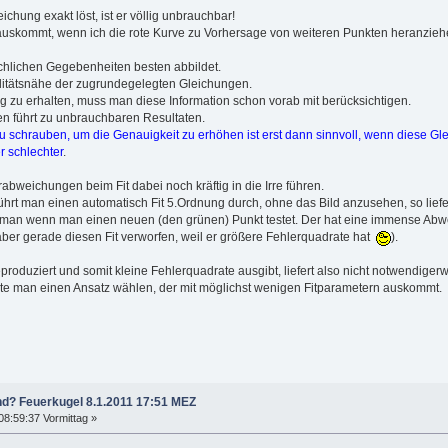
chung exakt löst, ist er völlig unbrauchbar!
rauskommt, wenn ich die rote Kurve zu Vorhersage von weiteren Punkten heranzieh
ächlichen Gegebenheiten besten abbildet.
ealitätsnähe der zugrundegelegten Gleichungen.
 zu erhalten, muss man diese Information schon vorab mit berücksichtigen.
n führt zu unbrauchbaren Resultaten.
zu schrauben, um die Genauigkeit zu erhöhen ist erst dann sinnvoll, wenn diese Gl
 schlechter
.
bweichungen beim Fit dabei noch kräftig in die Irre führen.
ührt man einen automatisch Fit 5.Ordnung durch, ohne das Bild anzusehen, so lief
rkt man wenn man einen neuen (den grünen) Punkt testet. Der hat eine immense Abwe
ber gerade diesen Fit verworfen, weil er größere Fehlerquadrate hat
).
eproduziert und somit kleine Fehlerquadrate ausgibt, liefert also nicht notwendige
lte man einen Ansatz wählen, der mit möglichst wenigen Fitparametern auskommt.
nd? Feuerkugel 8.1.2011 17:51 MEZ
08:59:37 Vormittag »