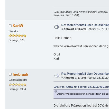
"Daß das Eisen vom Himmel gefallen sein soll, 
Xaverius Stütz, 1794)
Re: Meteoritenfall über Deutschla
KarlW
«
Antwort #726 am:
Februar 15, 2011, 
Direktor
Hallo Herbert,
Beiträge: 570
welche Winkelkorrekturen können denn 
Gruß
Karl
Re: Meteoritenfall über Deutschla
herbraab
«
Antwort #727 am:
Februar 15, 2011, 
Generaldirektor
Zitat von: KarlW am Februar 15, 2011, 09:10:5
Beiträge: 1954
welche Winkelkorrekturen können denn größ
Die jährliche Präzession liegt bei 50"/Ja