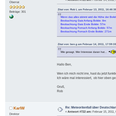
Oberrat
Zitat von: Rob L am Februar 13, 2011, 16:46:3
Beiträge: 301
Wenn das alles stimmt wird die Höhe der Bolide
Beobachtung Gais Anfang Bolide: 8m
Beobachtung Gais Ende Bolide: 57m
Beobachtung Fornach Anfang Bolide: 57m
Beobachtung Fornach Ende Bolide: 271m
Zitat von: ben.g am Februar 14, 2011, 17:59:3
Wie gesagt. Wer Interesse daran hat...
Hallo Ben,
Wen ich mich nicht irre, hast du jetzt 
Ich wäre mal interessiert, ob hier oben 
Gruß,
Rob
Re: Meteoritenfall über Deutschla
KarlW
«
Antwort #722 am:
Februar 15, 2011, 
Direktor