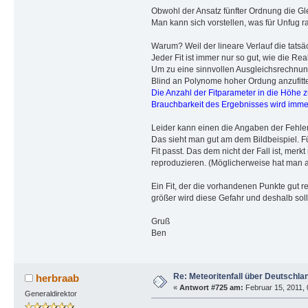
Obwohl der Ansatz fünfter Ordnung die Glei
Man kann sich vorstellen, was für Unfug 
Warum? Weil der lineare Verlauf die tats
Jeder Fit ist immer nur so gut, wie die R
Um zu eine sinnvollen Ausgleichsrechnung
Blind an Polynome hoher Ordung anzufitte
Die Anzahl der Fitparameter in die Höhe 
Brauchbarkeit des Ergebnisses wird immer
Leider kann einen die Angaben der Fehlera
Das sieht man gut am dem Bildbeispiel. F
Fit passt. Das dem nicht der Fall ist, me
reproduzieren. (Möglicherweise hat man a
Ein Fit, der die vorhandenen Punkte gut r
größer wird diese Gefahr und deshalb sol
Gruß
Ben
Re: Meteoritenfall über Deutschla
herbraab
«
Antwort #725 am:
Februar 15, 2011, 
Generaldirektor