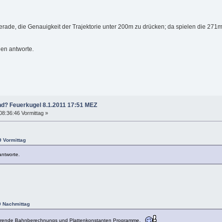
gerade, die Genauigkeit der Trajektorie unter 200m zu drücken; da spielen die 27
hen antworte.
nd? Feuerkugel 8.1.2011 17:51 MEZ
08:36:46 Vormittag »
9 Vormittag
antworte.
9 Nachmittag
tionierende Bahnberechnungs und Plattenkonstanten Programme.