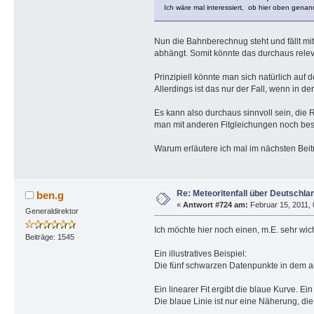
Ich wäre mal interessiert, ob hier oben gena
Nun die Bahnberechnug steht und fällt mi
abhängt. Somit könnte das durchaus relev
Prinzipiell könnte man sich natürlich auf
Allerdings ist das nur der Fall, wenn in de
Es kann also durchaus sinnvoll sein, die 
man mit anderen Fitgleichungen noch bess
Warum erläutere ich mal im nächsten Beitr
Re: Meteoritenfall über Deutschla
ben.g
«
Antwort #724 am:
Februar 15, 2011, 
Generaldirektor
Ich möchte hier noch einen, m.E. sehr wi
Beiträge: 1545
Ein illustratives Beispiel:
Die fünf schwarzen Datenpunkte in dem an
Ein linearer Fit ergibt die blaue Kurve. Ein
Die blaue Linie ist nur eine Näherung, die 