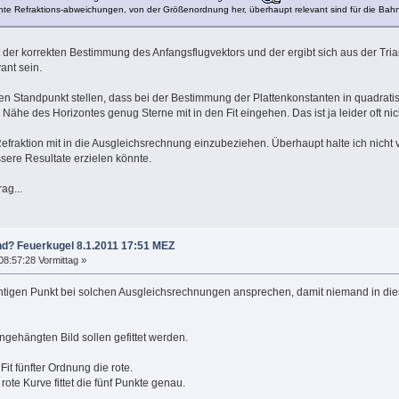
nnte Refraktions-abweichungen, von der Größenordnung her, überhaupt relevant sind für die Bah
t der korrekten Bestimmung des Anfangsflugvektors und der ergibt sich aus der Tri
ant sein.
 den Standpunkt stellen, dass bei der Bestimmung der Plattenkonstanten in quadrat
r Nähe des Horizontes genug Sterne mit in den Fit eingehen. Das ist ja leider oft nich
Refraktion mit in die Ausgleichsrechnung einzubeziehen. Überhaupt halte ich nicht
ere Resultate erzielen könnte.
ag...
nd? Feuerkugel 8.1.2011 17:51 MEZ
08:57:28 Vormittag »
chtigen Punkt bei solchen Ausgleichsrechnungen ansprechen, damit niemand in dies
gehängten Bild sollen gefittet werden.
 Fit fünfter Ordnung die rote.
rote Kurve fittet die fünf Punkte genau.