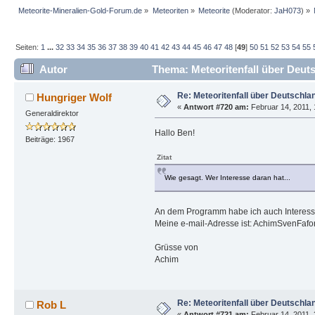
Meteorite-Mineralien-Gold-Forum.de
»
Meteoriten
»
Meteorite
(Moderator:
JaH073
) »
Seiten:
1
...
32
33
34
35
36
37
38
39
40
41
42
43
44
45
46
47
48
[
49
]
50
51
52
53
54
55
Autor
Thema: Meteoritenfall über Deut
Re: Meteoritenfall über Deutschla
Hungriger Wolf
«
Antwort #720 am:
Februar 14, 2011, 
Generaldirektor
Hallo Ben!
Beiträge: 1967
Zitat
Wie gesagt. Wer Interesse daran hat...
An dem Programm habe ich auch Interess
Meine e-mail-Adresse ist: AchimSvenFafo
Grüsse von
Achim
Re: Meteoritenfall über Deutschla
Rob L
«
Antwort #721 am:
Februar 14, 2011, 