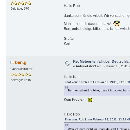
Hallo Rob,
Beiträge: 570
danke sehr für die Arbeit. Wir versuchen 
Man lernt doch dauernd dazu!
Ben, entschuldige bitte, dass ich dazwisc
Grüße
Karl
Re: Meteoritenfall über Deutschla
ben.g
«
Antwort #723 am:
Februar 15, 2011, 
Generaldirektor
Hallo Karl
Beiträge: 1545
Zitat von: KarlW am Februar 15, 2011, 01:19:1
Ben, entschuldige bitte, dass ich dazwischen 
Kein Problem.
Hallo Rob
Zitat von: Rob L am Februar 14, 2011, 23:21:4
Wen ich mich nicht irre, hast du jetzt funk