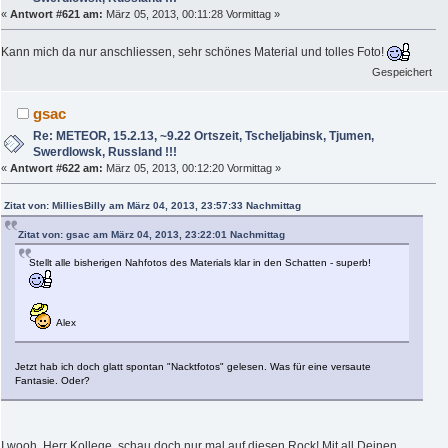
«
Antwort #621 am:
März 05, 2013, 00:11:28 Vormittag »
Kann mich da nur anschliessen, sehr schönes Material und tolles Foto!
Gespeichert
gsac
Re: METEOR, 15.2.13, ~9.22 Ortszeit, Tscheljabinsk, Tjumen,
Swerdlowsk, Russland !!!
«
Antwort #622 am:
März 05, 2013, 00:12:20 Vormittag »
Zitat von: MilliesBilly am März 04, 2013, 23:57:33 Nachmittag
Zitat von: gsac am März 04, 2013, 23:22:01 Nachmittag
Stellt alle bisherigen Nahfotos des Materials klar in den Schatten - superb!
Alex
Jetzt hab ich doch glatt spontan "Nacktfotos" gelesen. Was für eine versaute
Fantasie. Oder?
I wooh, Herr Kollege, schau doch nur mal auf diesen Rock! Mit all Deinen