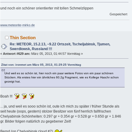
und noch ein schöner orientierter mit tollen Schmelzlippen
Gespeichert
www.meteorite-mirko.de
Thin Section
Re: METEOR, 15.2.13, ~9.22 Ortszeit, Tscheljabinsk, Tjumen,
Swerdlowsk, Russland !!!
«
Antwort #629 am:
März 05, 2013, 01:44:57 Vormittag »
Zitat von: ironmet am März 05, 2013, 01:29:25 Vormittag
Und weil es so schön ist, hier noch ein paar weitere Fotos von ein paar schönen
Stücken. Als erstes hier ein ähnliches 60.2g Fragment, wie es Kollege Haschr schon
gezeigt hat.
Boah !!!
... ja, und weil es sooo schön ist, oute ich mich zu später / früher Stunde als
seit heute (oops, gestern) stolzer Besitzer von fünf herrlich fallfrischen
Chelyabinsk-Schönheiten: 0.297 gr + 0.354 gr + 0.528 gr + 0.650 gr + 1.846
gr. Bilder folgen natürlich zu gegebener Zeit!
Bernd (on Chelyabinsk cloud #7)