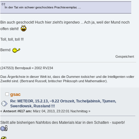
In der Tat ein schwer geschocktes Prachtexemplar, ...
Bin auch geschockt! Huch hier zieht's irgendwo ... Ach ja, weil der Mund noch
offen steht!
Toll, toll, toll !!!
Bernd
Gespeichert
(247553) Berndpauli = 2002 RV234
Das Ärgerlichste in dieser Welt ist, dass die Dummen todsicher und die Intelligenten voller
Zweifel sind. (Bertrand Russell, britischer Philosoph und Mathematiker).
gsac
Re: METEOR, 15.2.13, ~9.22 Ortszeit, Tscheljabinsk, Tjumen,
Swerdlowsk, Russland !!!
«
Antwort #617 am:
März 04, 2013, 23:22:01 Nachmittag »
Stellt alle bisherigen Nahfotos des Materials klar in den Schatten - superb!