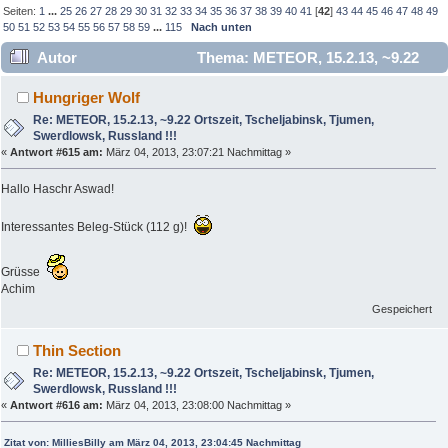
Seiten:
1
...
25
26
27
28
29
30
31
32
33
34
35
36
37
38
39
40
41
[
42
]
43
44
45
46
47
48
49
50
51
52
53
54
55
56
57
58
59
...
115
Nach unten
Autor
Thema: METEOR, 15.2.13, ~9.22
Ortszeit, Tscheljabinsk, Tjumen, Swerdlowsk, Russland !!!
Hungriger Wolf
(Gelesen 844620 mal)
Re: METEOR, 15.2.13, ~9.22 Ortszeit, Tscheljabinsk, Tjumen,
Swerdlowsk, Russland !!!
«
Antwort #615 am:
März 04, 2013, 23:07:21 Nachmittag »
Hallo Haschr Aswad!
Interessantes Beleg-Stück (112 g)!
Grüsse
Achim
Gespeichert
Thin Section
Re: METEOR, 15.2.13, ~9.22 Ortszeit, Tscheljabinsk, Tjumen,
Swerdlowsk, Russland !!!
«
Antwort #616 am:
März 04, 2013, 23:08:00 Nachmittag »
Zitat von: MilliesBilly am März 04, 2013, 23:04:45 Nachmittag