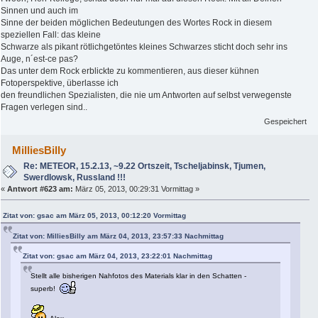
Sinnen und auch im
Sinne der beiden möglichen Bedeutungen des Wortes Rock in diesem
speziellen Fall: das kleine
Schwarze als pikant rötlichgetöntes kleines Schwarzes sticht doch sehr ins
Auge, n´est-ce pas?
Das unter dem Rock erblickte zu kommentieren, aus dieser kühnen
Fotoperspektive, überlasse ich
den freundlichen Spezialisten, die nie um Antworten auf selbst verwegenste
Fragen verlegen sind..
Gespeichert
MilliesBilly
Re: METEOR, 15.2.13, ~9.22 Ortszeit, Tscheljabinsk, Tjumen,
Swerdlowsk, Russland !!!
«
Antwort #623 am:
März 05, 2013, 00:29:31 Vormittag »
Zitat von: gsac am März 05, 2013, 00:12:20 Vormittag
Zitat von: MilliesBilly am März 04, 2013, 23:57:33 Nachmittag
Zitat von: gsac am März 04, 2013, 23:22:01 Nachmittag
Stellt alle bisherigen Nahfotos des Materials klar in den Schatten -
superb!