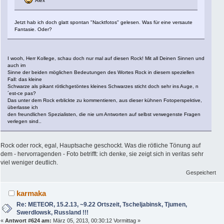
Alex
Jetzt hab ich doch glatt spontan "Nacktfotos" gelesen. Was für eine versaute
Fantasie. Oder?
I wooh, Herr Kollege, schau doch nur mal auf diesen Rock! Mit all Deinen Sinnen und
auch im
Sinne der beiden möglichen Bedeutungen des Wortes Rock in diesem speziellen
Fall: das kleine
Schwarze als pikant rötlichgetöntes kleines Schwarzes sticht doch sehr ins Auge, n
´est-ce pas?
Das unter dem Rock erblickte zu kommentieren, aus dieser kühnen Fotoperspektive,
überlasse ich
den freundlichen Spezialisten, die nie um Antworten auf selbst verwegenste Fragen
verlegen sind..
Rock oder rock, egal, Hauptsache geschockt. Was die rötliche Tönung auf
dem - hervorragenden - Foto betrifft: ich denke, sie zeigt sich in veritas sehr
viel weniger deutlich.
Gespeichert
karmaka
Re: METEOR, 15.2.13, ~9.22 Ortszeit, Tscheljabinsk, Tjumen,
Swerdlowsk, Russland !!!
«
Antwort #624 am:
März 05, 2013, 00:30:12 Vormittag »