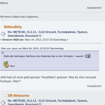
Marco
Gespeichert
Mit einem Gibeon hat’s begonnen....
MilliesBilly
Re: METEOR, 15.2.13, ~9.22 Ortszeit, Tscheljabinsk, Tjumen,
Swerdlowsk, Russland !!!
«
Antwort #620 am:
März 04, 2013, 23:57:33 Nachmittag »
Zitat von: gsac am März 04, 2013, 23:22:01 Nachmittag
Stellt alle bisherigen Nahfotos des Materials klar in den Schatten - superb!
Alex
Jetzt hab ich doch glatt spontan "Nacktfotos" gelesen. Was für eine versaute
Fantasie. Oder?
Gespeichert
SR-Meteorite
Re: METEOR, 15.2.13, ~9.22 Ortszeit, Tscheljabinsk, Tjumen,
Swerdlowsk, Russland !!!