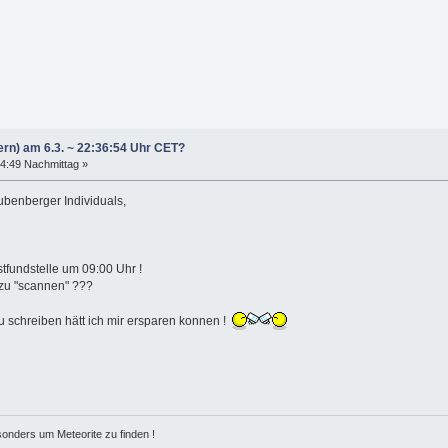
ern) am 6.3. ~ 22:36:54 Uhr CET?
34:49 Nachmittag »
ubenberger Individuals,
stfundstelle um 09:00 Uhr !
 zu "scannen" ???
u schreiben hätt ich mir ersparen konnen !
esonders um Meteorite zu finden !