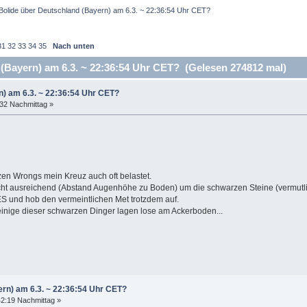
Bolide über Deutschland (Bayern) am 6.3. ~ 22:36:54 Uhr CET?
31
32
33
34
35
Nach unten
(Bayern) am 6.3. ~ 22:36:54 Uhr CET? (Gelesen 274812 mal)
n) am 6.3. ~ 22:36:54 Uhr CET?
:32 Nachmittag »
en Wrongs mein Kreuz auch oft belastet.
icht ausreichend (Abstand Augenhöhe zu Boden) um die schwarzen Steine (vermutlic
und hob den vermeintlichen Met trotzdem auf.
 einige dieser schwarzen Dinger lagen lose am Ackerboden...
ern) am 6.3. ~ 22:36:54 Uhr CET?
42:19 Nachmittag »