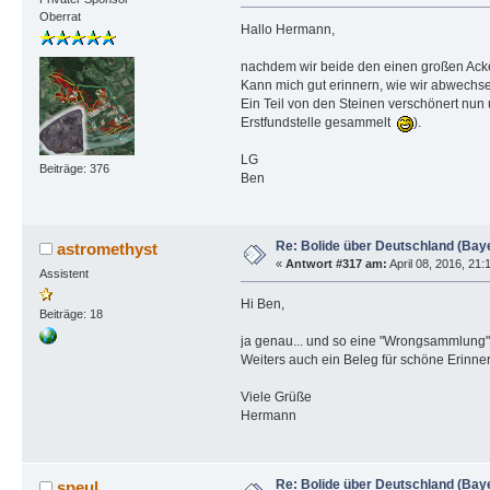
Oberrat
Hallo Hermann,
nachdem wir beide den einen großen Acke
Kann mich gut erinnern, wie wir abwech
Ein Teil von den Steinen verschönert nun
Erstfundstelle gesammelt
).
LG
Beiträge: 376
Ben
Re: Bolide über Deutschland (Bay
astromethyst
«
Antwort #317 am:
April 08, 2016, 21:
Assistent
Hi Ben,
Beiträge: 18
ja genau... und so eine "Wrongsammlung" 
Weiters auch ein Beleg für schöne Erinne
Viele Grüße
Hermann
Re: Bolide über Deutschland (Bay
speul