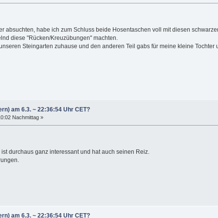
r absuchten, habe ich zum Schluss beide Hosentaschen voll mit diesen schwarze
selnd diese "Rücken/Kreuzübungen" machten.
 unseren Steingarten zuhause und den anderen Teil gabs für meine kleine Tochter 
ern) am 6.3. ~ 22:36:54 Uhr CET?
10:02 Nachmittag »
ist durchaus ganz interessant und hat auch seinen Reiz.
rungen.
ern) am 6.3. ~ 22:36:54 Uhr CET?