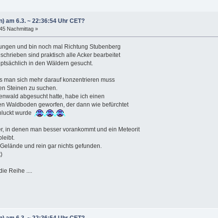
n) am 6.3. ~ 22:36:54 Uhr CET?
:45 Nachmittag »
wungen und bin noch mal Richtung Stubenberg
chrieben sind praktisch alle Acker bearbeitet
ptsächlich in den Wäldern gesucht.
dass man sich mehr darauf konzentrieren muss
en Steinen zu suchen.
enwald abgesucht hatte, habe ich einen
en Waldboden geworfen, der dann wie befürchtet
chluckt wurde
r, in denen man besser vorankommt und ein Meteorit
leibt.
 Gelände und rein gar nichts gefunden.
)
e Reihe ....