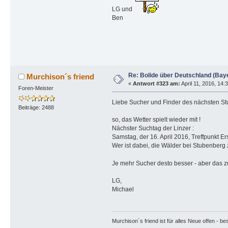
LG und
Ben
Re: Bolide über Deutschland (Bay
Murchison´s friend
«
Antwort #323 am:
April 11, 2016, 14:
Foren-Meister
Liebe Sucher und Finder des nächsten St
Beiträge: 2488
so, das Wetter spielt wieder mit !
Nächster Suchtag der Linzer :
Samstag, der 16. April 2016, Treffpunkt Er
Wer ist dabei, die Wälder bei Stubenberg
Je mehr Sucher desto besser - aber das z
LG,
Michael
Murchison`s friend ist für alles Neue offen - b