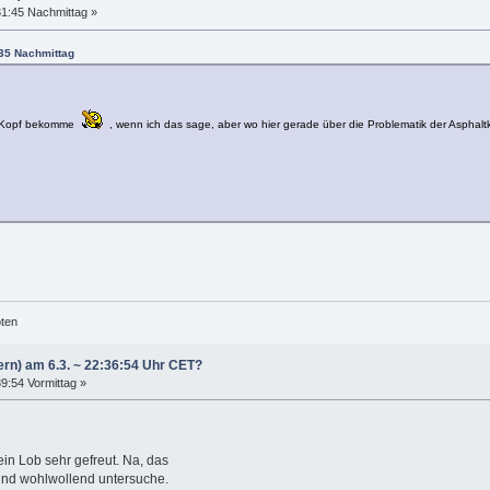
31:45 Nachmittag »
5:35 Nachmittag
fm Kopf bekomme
, wenn ich das sage, aber wo hier gerade über die Problematik der Asphalt
öten
ern) am 6.3. ~ 22:36:54 Uhr CET?
39:54 Vormittag »
in Lob sehr gefreut. Na, das
h und wohlwollend untersuche.