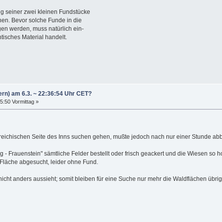
g seiner zwei kleinen Fundstücke
hen. Bevor solche Funde in die
gen werden, muss natürlich ein-
tisches Material handelt.
ern) am 6.3. ~ 22:36:54 Uhr CET?
25:50 Vormittag »
erreichischen Seite des Inns suchen gehen, mußte jedoch nach nur einer Stunde ab
g - Frauenstein" sämtliche Felder bestellt oder frisch geackert und die Wiesen so h
Fläche abgesucht, leider ohne Fund.
nicht anders aussieht; somit bleiben für eine Suche nur mehr die Waldflächen übrig