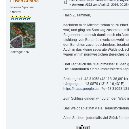
Re: Bolide über Deutschland (Bayer
Ben Austria
«
Antwort #322 am:
April 11, 2016, 00:25
Privater Sponsor
Oberrat
Hallo Zusammen,
nachdem mich Michael schon so zu einer S
war) und ging am Samstag zusammen mit 
Begonnen haben wir damit, noch ein Acke
Lichtung von Bertenöd), welches wohl noc
den Berichten zuvor beschrieben, bearbeit
Auch in das kleine separate Waldstück sc
Beiträge: 376
waren wir im nordwestlichen Bereiches d
Dort liegt auch die "Hauptmasse" zu den
Die Koordinaten für die interessierten A
Breitengrad : 48,31058 (48° 18′ 38,09″ N)
Längengrad : 13,0879 (13° 5′ 16,43″ E)
https://maps.google.com?
q=48.31058,13
Zum Schluss gingen wir durch den Wald in
Das Waldgebiet hat viele Herausforderung
Allen Suchern jedenfalls viel Glück für 