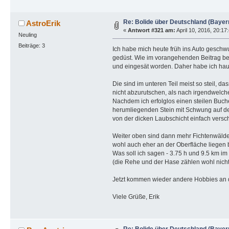
Re: Bolide über Deutschland (Bayer
AstroErik
«
Antwort #321 am:
April 10, 2016, 20:17
Neuling
Beiträge: 3
Ich habe mich heute früh ins Auto gesch
gedüst. Wie im vorangehenden Beitrag bes
und eingesät worden. Daher habe ich hau
Die sind im unteren Teil meist so steil, 
nicht abzurutschen, als nach irgendwelch
Nachdem ich erfolglos einen steilen Buch
herumliegenden Stein mit Schwung auf d
von der dicken Laubschicht einfach vers
Weiter oben sind dann mehr Fichtenwälde
wohl auch eher an der Oberfläche liegen b
Was soll ich sagen - 3.75 h und 9.5 km im
(die Rehe und der Hase zählen wohl nicht
Jetzt kommen wieder andere Hobbies an di
Viele Grüße, Erik