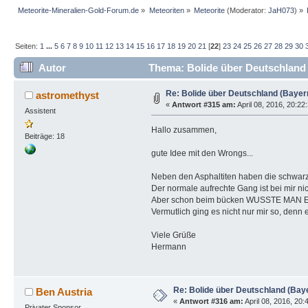
Meteorite-Mineralien-Gold-Forum.de
»
Meteoriten
»
Meteorite
(Moderator:
JaH073
) »
Seiten:
1
...
5
6
7
8
9
10
11
12
13
14
15
16
17
18
19
20
21
[
22
]
23
24
25
26
27
28
29
30
Autor
Thema: Bolide über Deutschland 
Re: Bolide über Deutschland (Bayer
astromethyst
«
Antwort #315 am:
April 08, 2016, 20:22
Assistent
Hallo zusammen,
Beiträge: 18
gute Idee mit den Wrongs...
Neben den Asphaltiten haben die schwarz
Der normale aufrechte Gang ist bei mir n
Aber schon beim bücken WUSSTE MAN ES 
Vermutlich ging es nicht nur mir so, denn
Viele Grüße
Hermann
Re: Bolide über Deutschland (Bay
Ben Austria
«
Antwort #316 am:
April 08, 2016, 20:
Privater Sponsor