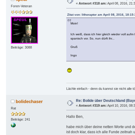
«
Antwort #318 am:
April 08, 2016, 21:
Foren-Veteran
Zitat von: lithoraptor am April 08, 2016, 18:1
Moin!
Ich weiß, dass ich hier gleich wieder voll au
spanisch vor. So, nun dürft ihr...
Gruß
Beiträge: 3088
Ingo
Lächle einfach - denn du kannst sie nicht alle t
Re: Bolide über Deutschland (Bay
bolidechaser
«
Antwort #319 am:
April 10, 2016, 08:
Rat
Hallo Ben,
Beiträge: 241
habe mich über deine netten Worte und de
ist doch klar, dass ich alle Funde zeitna