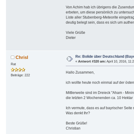
Von Achim hab ich übrigens die Zusendun
erbeten, um diese persönlich zu untersuc
Liste aller Stubenberg-Meteorite eingetra
deutig belegt sein, dass es sich um authen
Viele Grüße
Dieter
Re: Bolide über Deutschland (Bay
Chrisl
«
Antwort #320 am:
April 10, 2016, 11:
Rat
Hallo Zusammen,
Beiträge: 222
ich wollte heute noch einmal auf der öst
Mittlerweile sind im Dreieck "Aham - Minin
die letzten 2 Wochenenden ca. 10 Hektar 
Ich vermute, dass es auf bayrischer Seite 
Was denkt Ihr?
Beste Grüße!
Christian