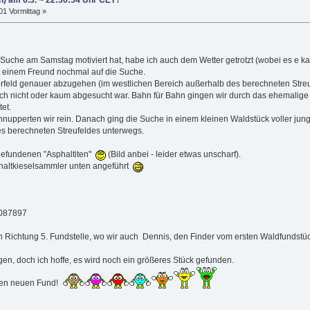
n) am 6.3. ~ 22:36:54 Uhr CET?
:01 Vormittag »
uche am Samstag motiviert hat, habe ich auch dem Wetter getrotzt (wobei es e ka
einem Freund nochmal auf die Suche.
rfeld genauer abzugehen (im westlichen Bereich außerhalb des berechneten Streu
h nicht oder kaum abgesucht war. Bahn für Bahn gingen wir durch das ehemalige Ma
et.
hnupperten wir rein. Danach ging die Suche in einem kleinen Waldstück voller jun
es berechneten Streufeldes unterwegs.
 gefundenen "Asphaltiten"
(Bild anbei - leider etwas unscharf).
sphaltkieselsammler unten angeführt
.087897
 Richtung 5. Fundstelle, wo wir auch Dennis, den Finder vom ersten Waldfundstück
en, doch ich hoffe, es wird noch ein größeres Stück gefunden.
einen neuen Fund!