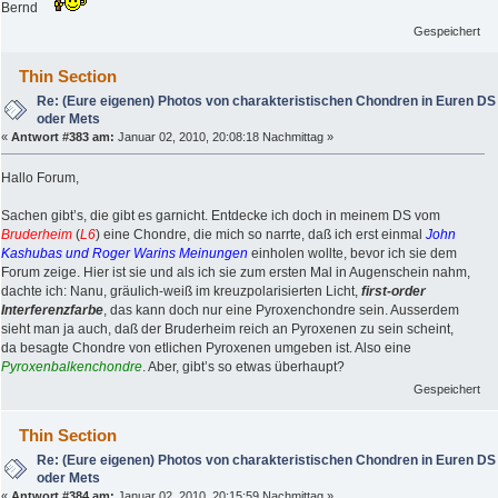
Bernd
Gespeichert
Thin Section
Re: (Eure eigenen) Photos von charakteristischen Chondren in Euren DS
oder Mets
«
Antwort #383 am:
Januar 02, 2010, 20:08:18 Nachmittag »
Hallo Forum,
Sachen gibt’s, die gibt es garnicht. Entdecke ich doch in meinem DS vom
Bruderheim
(
L6
) eine Chondre, die mich so narrte, daß ich erst einmal
John
Kashubas und Roger Warins Meinungen
einholen wollte, bevor ich sie dem
Forum zeige. Hier ist sie und als ich sie zum ersten Mal in Augenschein nahm,
dachte ich: Nanu, gräulich-weiß im kreuzpolarisierten Licht,
first-order
Interferenzfarbe
, das kann doch nur eine Pyroxenchondre sein. Ausserdem
sieht man ja auch, daß der Bruderheim reich an Pyroxenen zu sein scheint,
da besagte Chondre von etlichen Pyroxenen umgeben ist. Also eine
Pyroxenbalkenchondre
. Aber, gibt’s so etwas überhaupt?
Gespeichert
Thin Section
Re: (Eure eigenen) Photos von charakteristischen Chondren in Euren DS
oder Mets
«
Antwort #384 am:
Januar 02, 2010, 20:15:59 Nachmittag »