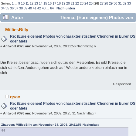
Seiten:
1
...
9
10
11
12
13
14
15
16
17
18
19
20
21
22
23
24
25
[
26
]
27
28
29
30
31
32
33
34
35
36
37
38
39
40
41
42
43
...
64
Nach unten
Autor
Thema: (Eure eigenen) Photos von
charakteristischen Chondren in Euren DS oder Mets
MilliesBilly
(Gelesen 347430 mal)
Re: (Eure eigenen) Photos von charakteristischen Chondren in Euren DS
oder Mets
«
Antwort #375 am:
November 24, 2009, 20:11:56 Nachmittag »
Die Kreise, bester gsac, fügen sich gut zu den Meteoriten. Es gibt Kreise, die
sich schließen. Andere gehen auch auf. Wieder andere kreisen einfach nur in
sich.
Gespeichert
gsac
Re: (Eure eigenen) Photos von charakteristischen Chondren in Euren DS
oder Mets
«
Antwort #376 am:
November 24, 2009, 20:25:31 Nachmittag »
Zitat von: MilliesBilly am November 24, 2009, 20:11:56 Nachmittag