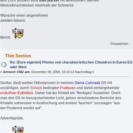
kein Loch sondern eine
melt pocket
mit vereinzelten, kleinen
Mineralbruchstücken innerhalb der Schmelze.
Wünsche einen angenehmen
zweiten Advent,
Bernd
Gespeichert
Thin Section
Re: (Eure eigenen) Photos von charakteristischen Chondren in Euren DS
oder Mets
«
Antwort #382 am:
Dezember 06, 2009, 16:15:14 Nachmittag »
Großer, (fast) weißer Orthopyroxen in meinem
Sierra Colorada
DS mit
unzähligen, durch
Schock
bedingten
Frakturen
und damit einhergehender
ondulöser Extinktion
. Daher hat der Kristall ein "fleckiges" Aussehen. Dreht
man den DS im kreuzpolarisierten Licht, gehen verschiedene Bereiche des
Kristalls sukzessive in Auslöschung und andere "tauchen" sozusagen "aus
der Finsternis wieder auf".
Adventsgrüße,