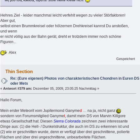
Μη μου τους κύκλους τάραττε! Störe meine Kreise nicht
Hehres Ziel - leider manchmal leicht verfehlt wegen zu vieler Störfaktoren!
Aber gut,
selbst einen Brummkreisel oder hölzernen Drehkreisel kannst Du anstoßen,
und wenn
er nicht völlig aus der Bahn gerät, dreht er trotzdem immer noch schöne
Figuren...
Alex
Gespeichert
Thin Section
Re: (Eure eigenen) Photos von charakteristischen Chondren in Euren DS
oder Mets
«
Antwort #379 am:
Dezember 05, 2009, 23:05:25 Nachmittag »
Hallo Forum,
Mein erster Meteorit vom Jupitermond Ganyme
d
… na ja, nicht ganz
sondern von Forumsmitglied Ganyme
t
, damit mein DS von Marvin Killgore
etwas Gesellschaft hat. Diesen
Sierra Colorada
zeichnen zwei interessante
Dinge aus: (1) die Hell- / Dunkelstruktur, die auch im DS zu erkennen ist und
(2) wie er geschnitten wurde, denn er verfügt über drei geschnittene, polierte
Flächen und über drei ungeschnittene, unbearbeitete Flächen.