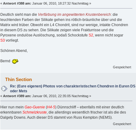
«
Antwort #388 am:
Januar 06, 2010, 18:27:32 Nachmittag »
Deutlich sieht man die
Verfärbung im angewitterten Krustenbereich
: die
leuchtenden Farben der Silikate gehen ins rötlich-bräunliche über und die
Matrix wird trüber. Obwohl ein L4 Chondrit, sind nur wenige, intakte Chondren
in diesem DS zu sehen. Die Silikate zeigen viele Frakturrisse und die
Pyroxene ondulöse Auslöschung, sodaß Schockstufe
S2
, wenn nicht sogar
S3
vorliegt.
Schönen Abend,
Bernd
Gespeichert
Thin Section
Re: (Eure eigenen) Photos von charakteristischen Chondren in Euren DS
oder Mets
«
Antwort #389 am:
Januar 06, 2010, 22:35:05 Nachmittag »
Hier nun mein
Gao-Guenie
(
H4-5
) Dünnschliff – ebenfalls mit einer deutlich
erkennbaren
Schmelzkruste
, die allerdings wesentlich frischer ist als die des
Dalgety Downs. Auch dieser DS stammt von Russ Kempton (NEMS).
Gespeichert