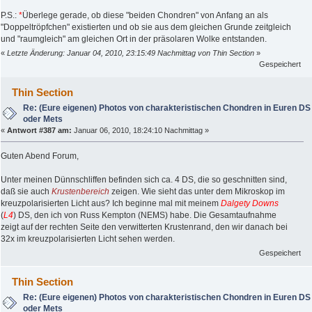
P.S.:
*
Überlege gerade, ob diese "beiden Chondren" von Anfang an als
"Doppeltröpfchen" existierten und ob sie aus dem gleichen Grunde zeitgleich
und "raumgleich" am gleichen Ort in der präsolaren Wolke entstanden.
«
Letzte Änderung: Januar 04, 2010, 23:15:49 Nachmittag von Thin Section
»
Gespeichert
Thin Section
Re: (Eure eigenen) Photos von charakteristischen Chondren in Euren DS
oder Mets
«
Antwort #387 am:
Januar 06, 2010, 18:24:10 Nachmittag »
Guten Abend Forum,
Unter meinen Dünnschliffen befinden sich ca. 4 DS, die so geschnitten sind,
daß sie auch
Krustenbereich
zeigen. Wie sieht das unter dem Mikroskop im
kreuzpolarisierten Licht aus? Ich beginne mal mit meinem
Dalgety Downs
(
L4
) DS, den ich von Russ Kempton (NEMS) habe. Die Gesamtaufnahme
zeigt auf der rechten Seite den verwitterten Krustenrand, den wir danach bei
32x im kreuzpolarisierten Licht sehen werden.
Gespeichert
Thin Section
Re: (Eure eigenen) Photos von charakteristischen Chondren in Euren DS
oder Mets