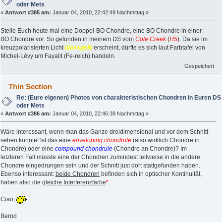
oder Mets
«
Antwort #385 am:
Januar 04, 2010, 22:42:49 Nachmittag »
Stelle Euch heute mal eine Doppel-BO Chondre, eine BO Chondre in einer
BO Chondre vor. So gefunden in meinem DS vom
Cole Creek
(
H5
). Da sie im
kreuzpolarisierten Licht
blassgelb
erscheint, dürfte es sich laut Farbtafel von
Michel-Lévy um Fayalit (Fe-reich) handeln.
Gespeichert
Thin Section
Re: (Eure eigenen) Photos von charakteristischen Chondren in Euren DS
oder Mets
«
Antwort #386 am:
Januar 04, 2010, 22:46:38 Nachmittag »
Wäre interessant, wenn man das Ganze dreidimensional und vor dem Schnitt
sehen könnte! Ist das eine
enveloping chondrule
(also wirklich Chondre in
Chondre) oder eine
compound chondrule
(Chondre an Chondre)? Im
letzteren Fall müsste eine der Chondren zumindest teilweise in die andere
Chondre eingedrungen sein und der Schnitt just dort stattgefunden haben.
Ebenso interessant:
beide Chondren
befinden sich in optischer Kontinuität,
haben also die
gleiche Interferenzfarbe
*
.
Ciao,
Bernd