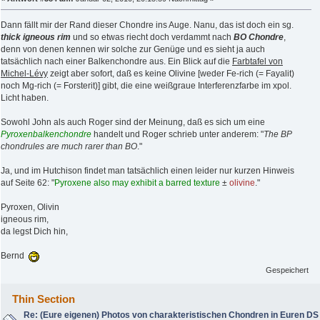
Dann fällt mir der Rand dieser Chondre ins Auge. Nanu, das ist doch ein sg.
thick igneous rim
und so etwas riecht doch verdammt nach
BO Chondre
,
denn von denen kennen wir solche zur Genüge und es sieht ja auch
tatsächlich nach einer Balkenchondre aus. Ein Blick auf die
Farbtafel von
Michel-Lévy
zeigt aber sofort, daß es keine Olivine [weder Fe-rich (= Fayalit)
noch Mg-rich (= Forsterit)] gibt, die eine weißgraue Interferenzfarbe im xpol.
Licht haben.
Sowohl John als auch Roger sind der Meinung, daß es sich um eine
Pyroxenbalkenchondre
handelt und Roger schrieb unter anderem: "
The BP
chondrules are much rarer than BO
."
Ja, und im Hutchison findet man tatsächlich einen leider nur kurzen Hinweis
auf Seite 62: "
Pyroxene also may exhibit a barred texture
±
olivine
."
Pyroxen, Olivin
igneous rim,
da legst Dich hin,
Bernd
Gespeichert
Thin Section
Re: (Eure eigenen) Photos von charakteristischen Chondren in Euren DS