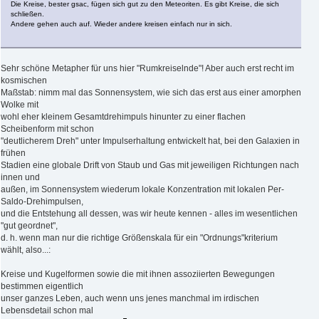
Die Kreise, bester gsac, fügen sich gut zu den Meteoriten. Es gibt Kreise, die sich
schließen.
Andere gehen auch auf. Wieder andere kreisen einfach nur in sich.
Sehr schöne Metapher für uns hier "Rumkreiselnde"! Aber auch erst recht im
kosmischen
Maßstab: nimm mal das Sonnensystem, wie sich das erst aus einer amorphen
Wolke mit
wohl eher kleinem Gesamtdrehimpuls hinunter zu einer flachen
Scheibenform mit schon
"deutlicherem Dreh" unter Impulserhaltung entwickelt hat, bei den Galaxien in
frühen
Stadien eine globale Drift von Staub und Gas mit jeweiligen Richtungen nach
innen und
außen, im Sonnensystem wiederum lokale Konzentration mit lokalen Per-
Saldo-Drehimpulsen,
und die Entstehung all dessen, was wir heute kennen - alles im wesentlichen
"gut geordnet",
d. h. wenn man nur die richtige Größenskala für ein "Ordnungs"kriterium
wählt, also...:
Kreise und Kugelformen sowie die mit ihnen assoziierten Bewegungen
bestimmen eigentlich
unser ganzes Leben, auch wenn uns jenes manchmal im irdischen
Lebensdetail schon mal