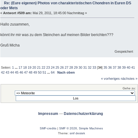
Re: (Eure eigenen) Photos von charakteristischen Chondren in Euren DS
oder Mets
«
Antwort #509 am:
Mai 29, 2011, 18:45:00 Nachmittag »
Hallo zusammen,
könnt ihr mir was zu dem Steinchen auf meinen Bilder berichten???
Gruß Micha
Gespeichert
Seiten:
1
...
17
18
19
20
21
22
23
24
25
26
27
28
29
30
31
32
33
[
34
]
35
36
37
38
39
40
41
42
43
44
45
46
47
48
49
50
51
...
64
Nach oben
« vorheriges
nächstes »
Gehe zu:
Impressum
---
Datenschutzerklärung
SMF-credits
|
SMF © 2026
,
Simple Machines
Theme:
smf destek