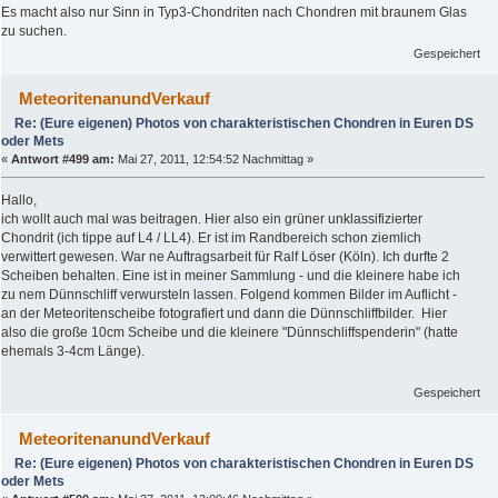
Es macht also nur Sinn in Typ3-Chondriten nach Chondren mit braunem Glas
zu suchen.
Gespeichert
MeteoritenanundVerkauf
Re: (Eure eigenen) Photos von charakteristischen Chondren in Euren DS
oder Mets
«
Antwort #499 am:
Mai 27, 2011, 12:54:52 Nachmittag »
Hallo,
ich wollt auch mal was beitragen. Hier also ein grüner unklassifizierter
Chondrit (ich tippe auf L4 / LL4). Er ist im Randbereich schon ziemlich
verwittert gewesen. War ne Auftragsarbeit für Ralf Löser (Köln). Ich durfte 2
Scheiben behalten. Eine ist in meiner Sammlung - und die kleinere habe ich
zu nem Dünnschliff verwursteln lassen. Folgend kommen Bilder im Auflicht -
an der Meteoritenscheibe fotografiert und dann die Dünnschliffbilder. Hier
also die große 10cm Scheibe und die kleinere "Dünnschliffspenderin" (hatte
ehemals 3-4cm Länge).
Gespeichert
MeteoritenanundVerkauf
Re: (Eure eigenen) Photos von charakteristischen Chondren in Euren DS
oder Mets