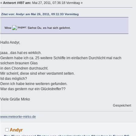
«
Antwort #497 am:
Mai 27, 2011, 07:36:18 Vormittag »
Zitat von: Andyr am Mai 26, 2011, 09:11:33 Vormittag
Wow
Siehst Du, es hat sich gelohnt.
Hallo Andyr,
jaaa...das hat es wirklich.
Gestern habe ich ca. 25 weitere Schliffe im einfachen Durchlicht mal nach
solchem braunen Glas
in den Chondren durchsucht.
Mir scheint, diese sind eher verdammt selten.
Ist das möglich?
Denn ich habe keine weiteren gefunden.
War das gestern nur ein Glückstreffer??
Viele Grüße Mirko
Gespeichert
www.meteorite-mirko.de
Andyr