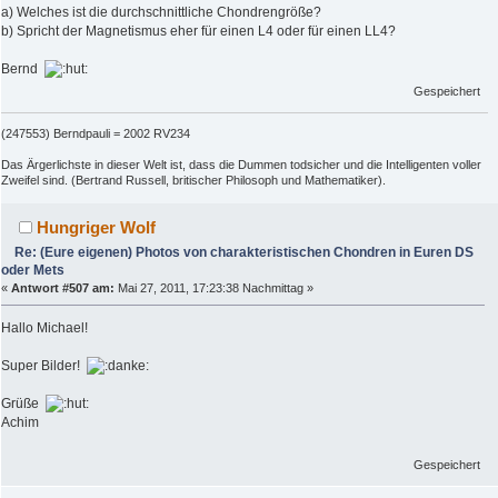
a) Welches ist die durchschnittliche Chondrengröße?
b) Spricht der Magnetismus eher für einen L4 oder für einen LL4?
Bernd
Gespeichert
(247553) Berndpauli = 2002 RV234
Das Ärgerlichste in dieser Welt ist, dass die Dummen todsicher und die Intelligenten voller
Zweifel sind. (Bertrand Russell, britischer Philosoph und Mathematiker).
Hungriger Wolf
Re: (Eure eigenen) Photos von charakteristischen Chondren in Euren DS
oder Mets
«
Antwort #507 am:
Mai 27, 2011, 17:23:38 Nachmittag »
Hallo Michael!
Super Bilder!
Grüße
Achim
Gespeichert