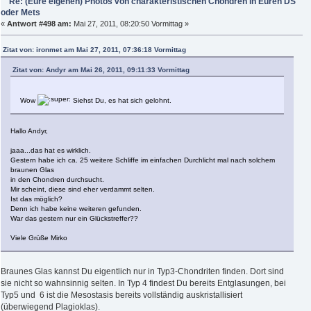
Re: (Eure eigenen) Photos von charakteristischen Chondren in Euren DS
oder Mets
«
Antwort #498 am:
Mai 27, 2011, 08:20:50 Vormittag »
Zitat von: ironmet am Mai 27, 2011, 07:36:18 Vormittag
Zitat von: Andyr am Mai 26, 2011, 09:11:33 Vormittag
Wow
Siehst Du, es hat sich gelohnt.
Hallo Andyr,
jaaa...das hat es wirklich.
Gestern habe ich ca. 25 weitere Schliffe im einfachen Durchlicht mal nach solchem
braunen Glas
in den Chondren durchsucht.
Mir scheint, diese sind eher verdammt selten.
Ist das möglich?
Denn ich habe keine weiteren gefunden.
War das gestern nur ein Glückstreffer??
Viele Grüße Mirko
Braunes Glas kannst Du eigentlich nur in Typ3-Chondriten finden. Dort sind
sie nicht so wahnsinnig selten. In Typ 4 findest Du bereits Entglasungen, bei
Typ5 und 6 ist die Mesostasis bereits vollständig auskristallisiert
(überwiegend Plagioklas).