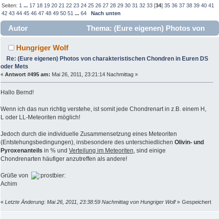
Seiten:
1
...
17
18
19
20
21
22
23
24
25
26
27
28
29
30
31
32
33
[
34
]
35
36
37
38
39
40
41
42
43
44
45
46
47
48
49
50
51
...
64
Nach unten
Autor
Thema: (Eure eigenen) Photos von
charakteristischen Chondren in Euren DS oder Mets
Hungriger Wolf
(Gelesen 347161 mal)
Re: (Eure eigenen) Photos von charakteristischen Chondren in Euren DS
oder Mets
«
Antwort #495 am:
Mai 26, 2011, 23:21:14 Nachmittag »
Hallo Bernd!
Wenn ich das nun richtig verstehe, ist somit jede Chondrenart in z.B. einem H,
L oder LL-Meteoriten möglich!
Jedoch durch die individuelle Zusammensetzung eines Meteoriten
(Entstehungsbedingungen), insbesondere des unterschiedlichen
Olivin- und
Pyroxenanteils
in % und
Verteilung im Meteoriten
, sind einige
Chondrenarten häufiger anzutreffen als andere!
Grüße von
Achim
«
Letzte Änderung: Mai 26, 2011, 23:38:59 Nachmittag von Hungriger Wolf
»
Gespeichert