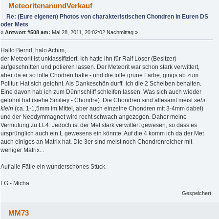
MeteoritenanundVerkauf
Re: (Eure eigenen) Photos von charakteristischen Chondren in Euren DS
oder Mets
«
Antwort #508 am:
Mai 28, 2011, 20:02:02 Nachmittag »
Hallo Bernd, halo Achim,
der Meteorit ist unklassifiziert. Ich hatte ihn für Ralf Löser (Besitzer)
aufgeschnitten und polieren lassen. Der Meteorit war schon stark verwittert,
aber da er so tolle Chodren hatte - und die tolle grüne Farbe, gings ab zum
Politur. Hat sich gelohnt. Als Dankeschön durft´ ich die 2 Scheiben behalten.
Eine davon hab ich zum Dünnschliff schleifen lassen. Was sich auch wieder
gelohnt hat (siehe Smiliey - Chondre). Die Chondren sind allesamt meist
sehr
klein
(ca. 1-1,5mm im Mittel, aber auch einzelne Chondren mit 3-4mm dabei)
und der Neodymmagnet wird recht schwach angezogen. Daher meine
Vermutung zu LL4. Jedoch ist der Met stark verwittert gewesen, so dass es
ursprünglich auch ein L gewesens ein könnte. Auf die 4 komm ich da der Met
auch einiges an Matrix hat. Die 3er sind meist noch Chondrenreicher mit
weniger Matrix...
Auf alle Fälle ein wunderschönes Stück.
LG - Micha
Gespeichert
MM73