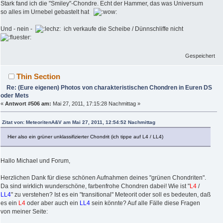
Stark fand ich die "Smiley"-Chondre. Echt der Hammer, das was Universum
so alles im Urnebel gebastelt hat
Und - nein -
ich verkaufe die Scheibe / Dünnschliffe nicht
Gespeichert
Thin Section
Re: (Eure eigenen) Photos von charakteristischen Chondren in Euren DS
oder Mets
«
Antwort #506 am:
Mai 27, 2011, 17:15:28 Nachmittag »
Zitat von: MeteoritenA&V am Mai 27, 2011, 12:54:52 Nachmittag
Hier also ein grüner unklassifizierter Chondrit (ich tippe auf L4 / LL4)
Hallo Michael und Forum,
Herzlichen Dank für diese schönen Aufnahmen deines "grünen Chondriten".
Da sind wirklich wunderschöne, farbenfrohe Chondren dabei! Wie ist "
L4
/
LL4
" zu verstehen? Ist es ein "transitional" Meteorit oder soll es bedeuten, daß
es ein
L4
oder aber auch ein
LL4
sein könnte? Auf alle Fälle diese Fragen
von meiner Seite: