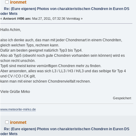
ironmet
Re: (Eure eigenen) Photos von charakteristischen Chondren in Euren DS
oder Mets
«
Antwort #496 am:
Mai 27, 2011, 07:32:36 Vormittag »
Hallo Achim,
also ich denke auch, das man mit jeder Chondrenart in einem Chondriten,
gleich welchen Typs, rechnen kann.
Dafür am besten geeignet natürlich Typ3 bis Typ4.
Also ab Typ5 (obwohl noch gute Chondren vorhanden sein können) wird es
schon recht unschön.
Typ6 sind meist keine vernünftigen Chondren mehr zu finden.
Aber ansonsten, alles was sich L3 / LL3 / H3 / H/L3 und das selbige für Typ 4
und CV / CO / CK gilt,
kann man mit einer schönen Chondrenvielfalt rechnen.
Viele Grüße Mirko
Gespeichert
www.meteorite-mirko.de
ironmet
Re: (Eure eigenen) Photos von charakteristischen Chondren in Euren DS
oder Mets