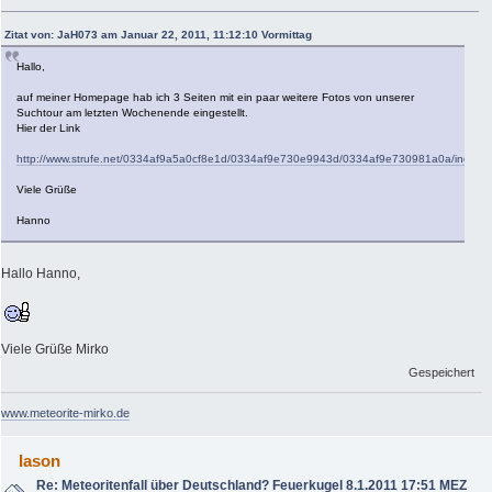
Zitat von: JaH073 am Januar 22, 2011, 11:12:10 Vormittag
Hallo,
auf meiner Homepage hab ich 3 Seiten mit ein paar weitere Fotos von unserer
Suchtour am letzten Wochenende eingestellt.
Hier der Link
http://www.strufe.net/0334af9a5a0cf8e1d/0334af9e730e9943d/0334af9e730981a0a/index.
Viele Grüße
Hanno
Hallo Hanno,
Viele Grüße Mirko
Gespeichert
www.meteorite-mirko.de
Iason
Re: Meteoritenfall über Deutschland? Feuerkugel 8.1.2011 17:51 MEZ