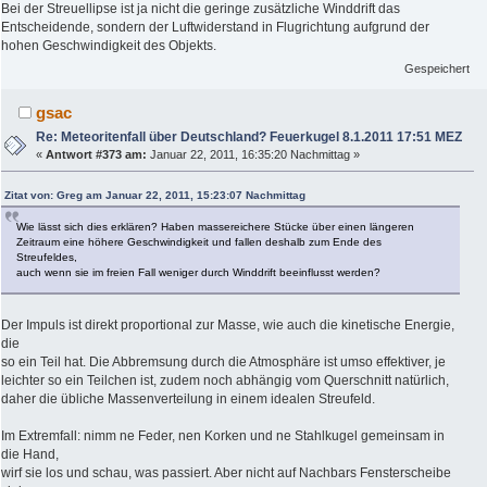
Bei der Streuellipse ist ja nicht die geringe zusätzliche Winddrift das
Entscheidende, sondern der Luftwiderstand in Flugrichtung aufgrund der
hohen Geschwindigkeit des Objekts.
Gespeichert
gsac
Re: Meteoritenfall über Deutschland? Feuerkugel 8.1.2011 17:51 MEZ
«
Antwort #373 am:
Januar 22, 2011, 16:35:20 Nachmittag »
Zitat von: Greg am Januar 22, 2011, 15:23:07 Nachmittag
Wie lässt sich dies erklären? Haben massereichere Stücke über einen längeren
Zeitraum eine höhere Geschwindigkeit und fallen deshalb zum Ende des
Streufeldes,
auch wenn sie im freien Fall weniger durch Winddrift beeinflusst werden?
Der Impuls ist direkt proportional zur Masse, wie auch die kinetische Energie,
die
so ein Teil hat. Die Abbremsung durch die Atmosphäre ist umso effektiver, je
leichter so ein Teilchen ist, zudem noch abhängig vom Querschnitt natürlich,
daher die übliche Massenverteilung in einem idealen Streufeld.
Im Extremfall: nimm ne Feder, nen Korken und ne Stahlkugel gemeinsam in
die Hand,
wirf sie los und schau, was passiert. Aber nicht auf Nachbars Fensterscheibe