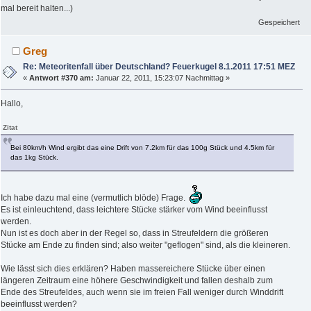
mal bereit halten...)
Gespeichert
Greg
Re: Meteoritenfall über Deutschland? Feuerkugel 8.1.2011 17:51 MEZ
«
Antwort #370 am:
Januar 22, 2011, 15:23:07 Nachmittag »
Hallo,
Zitat
Bei 80km/h Wind ergibt das eine Drift von 7.2km für das 100g Stück und 4.5km für
das 1kg Stück.
Ich habe dazu mal eine (vermutlich blöde) Frage.
Es ist einleuchtend, dass leichtere Stücke stärker vom Wind beeinflusst
werden.
Nun ist es doch aber in der Regel so, dass in Streufeldern die größeren
Stücke am Ende zu finden sind; also weiter "geflogen" sind, als die kleineren.
Wie lässt sich dies erklären? Haben massereichere Stücke über einen
längeren Zeitraum eine höhere Geschwindigkeit und fallen deshalb zum
Ende des Streufeldes, auch wenn sie im freien Fall weniger durch Winddrift
beeinflusst werden?