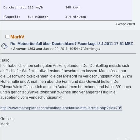
Durchschnitt:220 km/h 348 km/h
Flugzeit: 5.4 Minuten 3.4 Minuten
80km/h Wind 7.2 km Drift 4.5km Drift
Gespeichert
MarkV
Re: Meteoritenfall über Deutschland? Feuerkugel 8.1.2011 17:51 MEZ
«
Antwort #363 am:
Januar 22, 2011, 10:54:47 Vormittag »
Hallo,
hier habe ich einen sehr guten Artikel gefunden. Der Dunkelflug müsste sich
als "schiefer Wurf mit Luftwiderstand" beschreiben lassen. Man müsste nur
die Geschwindigkeit kennen, die der Meteorit im Verlöschungspunkt bei 27km
Höhe hatte und Annahmen über die Form und das Gewicht treffen. Der
"Abwurfwinkel" lässt sich aus den Aufnahmen berechnen und ist ca. 39° nach
unten gerichtet (Winkel zwischen x-Achse und verlängerter Fluglinie
ausgehend vom Verlöschungspunkt).
http://www.matheplanet.com/matheplanet/nuke/html/article.php?sid=735
Grüsse,
Mark