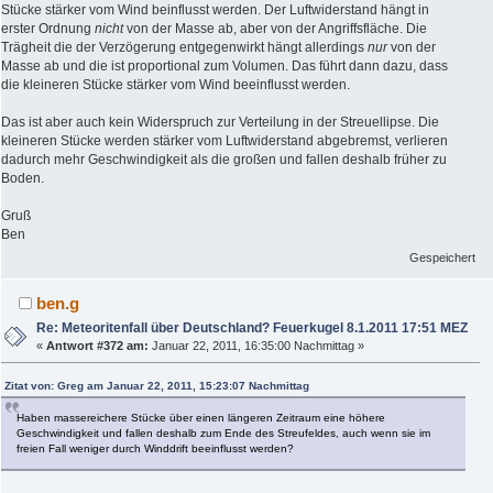
Stücke stärker vom Wind beinflusst werden. Der Luftwiderstand hängt in
erster Ordnung
nicht
von der Masse ab, aber von der Angriffsfläche. Die
Trägheit die der Verzögerung entgegenwirkt hängt allerdings
nur
von der
Masse ab und die ist proportional zum Volumen. Das führt dann dazu, dass
die kleineren Stücke stärker vom Wind beeinflusst werden.
Das ist aber auch kein Widerspruch zur Verteilung in der Streuellipse. Die
kleineren Stücke werden stärker vom Luftwiderstand abgebremst, verlieren
dadurch mehr Geschwindigkeit als die großen und fallen deshalb früher zu
Boden.
Gruß
Ben
Gespeichert
ben.g
Re: Meteoritenfall über Deutschland? Feuerkugel 8.1.2011 17:51 MEZ
«
Antwort #372 am:
Januar 22, 2011, 16:35:00 Nachmittag »
Zitat von: Greg am Januar 22, 2011, 15:23:07 Nachmittag
Haben massereichere Stücke über einen längeren Zeitraum eine höhere
Geschwindigkeit und fallen deshalb zum Ende des Streufeldes, auch wenn sie im
freien Fall weniger durch Winddrift beeinflusst werden?