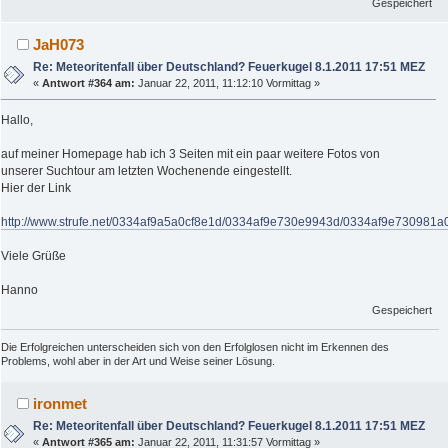
Gespeichert
JaH073
Re: Meteoritenfall über Deutschland? Feuerkugel 8.1.2011 17:51 MEZ
«
Antwort #364 am:
Januar 22, 2011, 11:12:10 Vormittag »
Hallo,
auf meiner Homepage hab ich 3 Seiten mit ein paar weitere Fotos von
unserer Suchtour am letzten Wochenende eingestellt.
Hier der Link
http://www.strufe.net/0334af9a5a0cf8e1d/0334af9e730e9943d/0334af9e730981a
Viele Grüße
Hanno
Gespeichert
Die Erfolgreichen unterscheiden sich von den Erfolglosen nicht im Erkennen des
Problems, wohl aber in der Art und Weise seiner Lösung.
ironmet
Re: Meteoritenfall über Deutschland? Feuerkugel 8.1.2011 17:51 MEZ
«
Antwort #365 am:
Januar 22, 2011, 11:31:57 Vormittag »