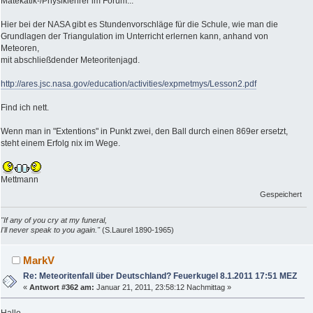
Matekatik-/Physiklehrer im Forum...
Hier bei der NASA gibt es Stundenvorschläge für die Schule, wie man die
Grundlagen der Triangulation im Unterricht erlernen kann, anhand von
Meteoren,
mit abschließdender Meteoritenjagd.
http://ares.jsc.nasa.gov/education/activities/expmetmys/Lesson2.pdf
Find ich nett.
Wenn man in "Extentions" in Punkt zwei, den Ball durch einen 869er ersetzt,
steht einem Erfolg nix im Wege.
Mettmann
Gespeichert
"If any of you cry at my funeral,
I'll never speak to you again."
(S.Laurel 1890-1965)
MarkV
Re: Meteoritenfall über Deutschland? Feuerkugel 8.1.2011 17:51 MEZ
«
Antwort #362 am:
Januar 21, 2011, 23:58:12 Nachmittag »
Hallo,