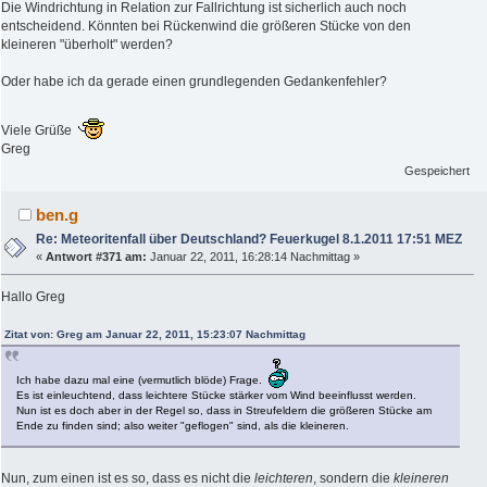
Die Windrichtung in Relation zur Fallrichtung ist sicherlich auch noch
entscheidend. Könnten bei Rückenwind die größeren Stücke von den
kleineren "überholt" werden?
Oder habe ich da gerade einen grundlegenden Gedankenfehler?
Viele Grüße
Greg
Gespeichert
ben.g
Re: Meteoritenfall über Deutschland? Feuerkugel 8.1.2011 17:51 MEZ
«
Antwort #371 am:
Januar 22, 2011, 16:28:14 Nachmittag »
Hallo Greg
Zitat von: Greg am Januar 22, 2011, 15:23:07 Nachmittag
Ich habe dazu mal eine (vermutlich blöde) Frage.
Es ist einleuchtend, dass leichtere Stücke stärker vom Wind beeinflusst werden.
Nun ist es doch aber in der Regel so, dass in Streufeldern die größeren Stücke am
Ende zu finden sind; also weiter "geflogen" sind, als die kleineren.
Nun, zum einen ist es so, dass es nicht die
leichteren
, sondern die
kleineren