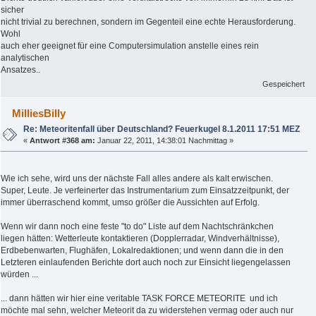
sicher
nicht trivial zu berechnen, sondern im Gegenteil eine echte Herausforderung.
Wohl
auch eher geeignet für eine Computersimulation anstelle eines rein
analytischen
Ansatzes..
Gespeichert
MilliesBilly
Re: Meteoritenfall über Deutschland? Feuerkugel 8.1.2011 17:51 MEZ
«
Antwort #368 am:
Januar 22, 2011, 14:38:01 Nachmittag »
Wie ich sehe, wird uns der nächste Fall alles andere als kalt erwischen.
Super, Leute. Je verfeinerter das Instrumentarium zum Einsatzzeitpunkt, der
immer überraschend kommt, umso größer die Aussichten auf Erfolg.
Wenn wir dann noch eine feste "to do" Liste auf dem Nachtschränkchen
liegen hätten: Wetterleute kontaktieren (Dopplerradar, Windverhältnisse),
Erdbebenwarten, Flughäfen, Lokalredaktionen; und wenn dann die in den
Letzteren einlaufenden Berichte dort auch noch zur Einsicht liegengelassen
würden ...
... dann hätten wir hier eine veritable TASK FORCE METEORITE
und ich
möchte mal sehn, welcher Meteorit da zu widerstehen vermag oder auch nur