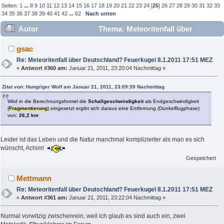
Seiten:
1
...
8
9
10
11
12
13
14
15
16
17
18
19
20
21
22
23
24
[
25
]
26
27
28
29
30
31
32
33
34
35
36
37
38
39
40
41
42
...
62
Nach unten
Autor
Thema: Meteoritenfall über
Deutschland? Feuerkugel 8.1.2011 17:51 MEZ (Gelesen
gsac
357581 mal)
Re: Meteoritenfall über Deutschland? Feuerkugel 8.1.2011 17:51 MEZ
«
Antwort #360 am:
Januar 21, 2011, 23:20:04 Nachmittag »
Zitat von: Hungriger Wolf am Januar 21, 2011, 23:09:39 Nachmittag
Wird in die Berechnungsformel die
Schallgeschwindigkeit
als Endgeschwindigkeit
(
Fragmentierung
) eingesetzt ergibt sich daraus eine Entfernung (Dunkelflugphase)
von:
26,2 km
Leider ist das Leben und die Natur manchmal komplizierter als man es sich
wünscht, Achim!
Gespeichert
Mettmann
Re: Meteoritenfall über Deutschland? Feuerkugel 8.1.2011 17:51 MEZ
«
Antwort #361 am:
Januar 21, 2011, 23:22:04 Nachmittag »
Nurmal vorwitzig zwischenrein, weil ich glaub es sind auch ein, zwei