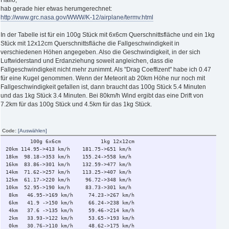
hab gerade hier etwas herumgerechnet:
http://www.grc.nasa.gov/WWW/K-12/airplane/termv.html
In der Tabelle ist für ein 100g Stück mit 6x6cm Querschnittsfläche und ein 1kg
Stück mit 12x12cm Querschnittsfläche die Fallgeschwindigkeit in
verschiedenen Höhen angegeben. Also die Geschwindigkeit, in der sich
Luftwiderstand und Erdanziehung soweit angleichen, dass die
Fallgeschwindigkeit nicht mehr zunimmt. Als "Drag Coeffizent" habe ich 0.47
für eine Kugel genommen. Wenn der Meteorit ab 20km Höhe nur noch mit
Fallgeschwindigkeit gefallen ist, dann braucht das 100g Stück 5.4 Minuten
und das 1kg Stück 3.4 Minuten. Bei 80km/h Wind ergibt das eine Drift von
7.2km für das 100g Stück und 4.5km für das 1kg Stück.
Code:
[Auswählen]
100g 6x6cm 1kg 12x12cm
20km 114.95->413 km/h 181.75->651 km/h
18km 98.18->353 km/h 155.24->558 km/h
16km 83.86->301 km/h 132.59->477 km/h
14km 71.62->257 km/h 113.25->407 km/h
12km 61.17->220 km/h 96.72->348 km/h
10km 52.95->190 km/h 83.73->301 km/h
8km 46.95->169 km/h 74.23->267 km/h
6km 41.9 ->150 km/h 66.24->238 km/h
4km 37.6 ->135 km/h 59.46->214 km/h
2km 33.93->122 km/h 53.65->193 km/h
0km 30.76->110 km/h 48.62->175 km/h