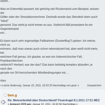
zielen...
Was im Extremfall passiert, bei gehörig viel Rückenwind zum Beispiel, wissen
die
Götter oder der Simulationsrechner. Deshalb wurde das Streufeld oben auch
"ideal"
genannt. Das sieht ja nicht immer so aus. Vielleicht fällt jemandem fix ein
Gegenbeispiel
ein...
Es kann auch sehr eigenartige Fallbahnen (Dunkelflug?) geben. Ich meine,
mich zu
erinnern, daß man sowas auch schon rekonstruiert hat, aber weiß nicht mehr,
bei
welchem Fall genau. Ich glaube, es war ein österreichischer Fall,
Prambachkirchen
vielleicht? Herbert, war der das? Das kann beliebig komplex ablaufen, je
nach den
gerade vor Ort herrschenden Windbedingungen etc....
Alex
«
Letzte Änderung: Januar 22, 2011, 16:53:33 Nachmittag von gsac
»
Gespeichert
ben.g
Re: Meteoritenfall über Deutschland? Feuerkugel 8.1.2011 17:51 MEZ
«
Antwort #374 am:
Januar 22, 2011, 16:42:56 Nachmittag »