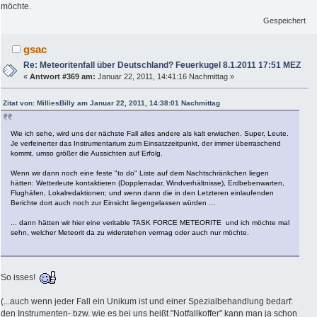
möchte.
Gespeichert
gsac
Re: Meteoritenfall über Deutschland? Feuerkugel 8.1.2011 17:51 MEZ
«
Antwort #369 am:
Januar 22, 2011, 14:41:16 Nachmittag »
Zitat von: MilliesBilly am Januar 22, 2011, 14:38:01 Nachmittag
Wie ich sehe, wird uns der nächste Fall alles andere als kalt erwischen. Super, Leute.
Je verfeinerter das Instrumentarium zum Einsatzzeitpunkt, der immer überraschend
kommt, umso größer die Aussichten auf Erfolg.
Wenn wir dann noch eine feste "to do" Liste auf dem Nachtschränkchen liegen
hätten: Wetterleute kontaktieren (Dopplerradar, Windverhältnisse), Erdbebenwarten,
Flughäfen, Lokalredaktionen; und wenn dann die in den Letzteren einlaufenden
Berichte dort auch noch zur Einsicht liegengelassen würden ...
... dann hätten wir hier eine veritable TASK FORCE METEORITE
und ich möchte mal
sehn, welcher Meteorit da zu widerstehen vermag oder auch nur möchte.
So isses!
(...auch wenn jeder Fall ein Unikum ist und einer Spezialbehandlung bedarf:
den Instrumenten- bzw. wie es bei uns heißt "Notfallkoffer" kann man ja schon