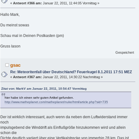
«
Antwort #366 am:
Januar 22, 2011, 11:44:05 Vormittag »
Hallo Mark,
Du meinst sowas
Schau mal in Deinen Postkasten (pm)
Gruss Iason
Gespeichert
gsac
Re: Meteoritenfall über Deutschland? Feuerkugel 8.1.2011 17:51 MEZ
«
Antwort #367 am:
Januar 22, 2011, 14:30:22 Nachmittag »
Zitat von: MarkV am Januar 22, 2011, 10:54:47 Vormittag
hier habe ich einen sehr guten Artikel gefunden.
http://www.matheplanet.com/matheplanet/nuke/html/article.php?sid=735
Der ist wirklich interessant, auch wenn da neben dem Luftwiderstand immer
noch
impulsgebend die Winddrift als Einflußgröße hinzukommen wird und allein
schon die
Dichte deutlich variiert über eine Vertikalstrecke von immerhin 28 km. Das ist