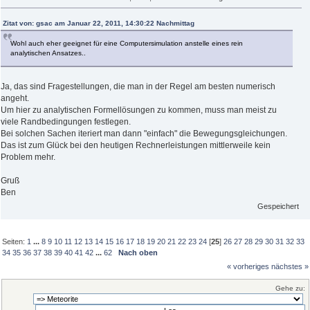
Zitat von: gsac am Januar 22, 2011, 14:30:22 Nachmittag
Wohl auch eher geeignet für eine Computersimulation anstelle eines rein
analytischen Ansatzes..
Ja, das sind Fragestellungen, die man in der Regel am besten numerisch
angeht.
Um hier zu analytischen Formellösungen zu kommen, muss man meist zu
viele Randbedingungen festlegen.
Bei solchen Sachen iteriert man dann "einfach" die Bewegungsgleichungen.
Das ist zum Glück bei den heutigen Rechnerleistungen mittlerweile kein
Problem mehr.
Gruß
Ben
Gespeichert
Seiten:
1
...
8
9
10
11
12
13
14
15
16
17
18
19
20
21
22
23
24
[
25
]
26
27
28
29
30
31
32
33
34
35
36
37
38
39
40
41
42
...
62
Nach oben
« vorheriges
nächstes »
Gehe zu: