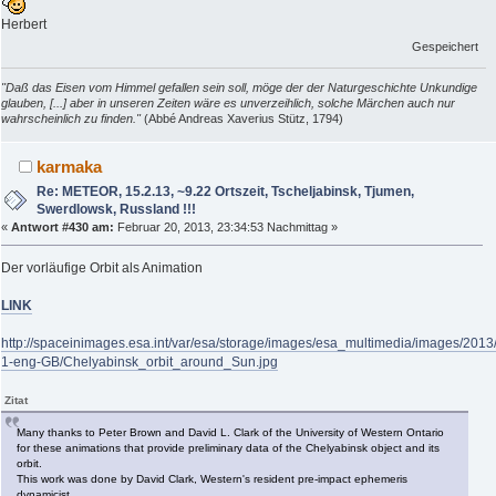
Herbert
Gespeichert
"Daß das Eisen vom Himmel gefallen sein soll, möge der der Naturgeschichte Unkundige
glauben, [...] aber in unseren Zeiten wäre es unverzeihlich, solche Märchen auch nur
wahrscheinlich zu finden."
(Abbé Andreas Xaverius Stütz, 1794)
karmaka
Re: METEOR, 15.2.13, ~9.22 Ortszeit, Tscheljabinsk, Tjumen,
Swerdlowsk, Russland !!!
«
Antwort #430 am:
Februar 20, 2013, 23:34:53 Nachmittag »
Der vorläufige Orbit als Animation
LINK
http://spaceinimages.esa.int/var/esa/storage/images/esa_multimedia/images/20
1-eng-GB/Chelyabinsk_orbit_around_Sun.jpg
Zitat
Many thanks to Peter Brown and David L. Clark of the University of Western Ontario
for these animations that provide preliminary data of the Chelyabinsk object and its
orbit.
This work was done by David Clark, Western's resident pre-impact ephemeris
dynamicist.