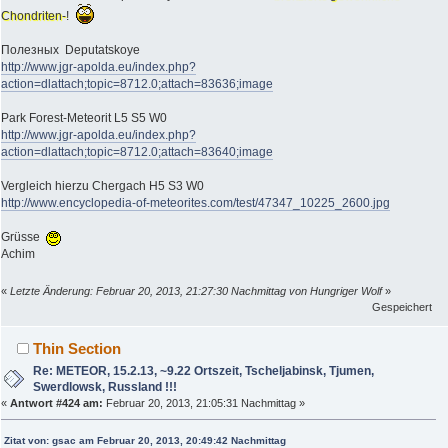
Chondriten-
!
Полезных Deputatskoye
http://www.jgr-apolda.eu/index.php?
action=dlattach;topic=8712.0;attach=83636;image
Park Forest-Meteorit L5 S5 W0
http://www.jgr-apolda.eu/index.php?
action=dlattach;topic=8712.0;attach=83640;image
Vergleich hierzu Chergach H5 S3 W0
http://www.encyclopedia-of-meteorites.com/test/47347_10225_2600.jpg
Grüsse
Achim
«
Letzte Änderung: Februar 20, 2013, 21:27:30 Nachmittag von Hungriger Wolf
»
Gespeichert
Thin Section
Re: METEOR, 15.2.13, ~9.22 Ortszeit, Tscheljabinsk, Tjumen,
Swerdlowsk, Russland !!!
«
Antwort #424 am:
Februar 20, 2013, 21:05:31 Nachmittag »
Zitat von: gsac am Februar 20, 2013, 20:49:42 Nachmittag