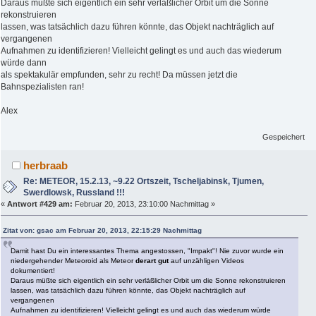
Daraus müßte sich eigentlich ein sehr verläßlicher Orbit um die Sonne
rekonstruieren
lassen, was tatsächlich dazu führen könnte, das Objekt nachträglich auf
vergangenen
Aufnahmen zu identifizieren! Vielleicht gelingt es und auch das wiederum
würde dann
als spektakulär empfunden, sehr zu recht! Da müssen jetzt die
Bahnspezialisten ran!
Alex
Gespeichert
herbraab
Re: METEOR, 15.2.13, ~9.22 Ortszeit, Tscheljabinsk, Tjumen,
Swerdlowsk, Russland !!!
«
Antwort #429 am:
Februar 20, 2013, 23:10:00 Nachmittag »
Zitat von: gsac am Februar 20, 2013, 22:15:29 Nachmittag
Damit hast Du ein interessantes Thema angestossen, "Impakt"! Nie zuvor wurde ein
niedergehender Meteoroid als Meteor
derart gut
auf unzähligen Videos
dokumentiert!
Daraus müßte sich eigentlich ein sehr verläßlicher Orbit um die Sonne rekonstruieren
lassen, was tatsächlich dazu führen könnte, das Objekt nachträglich auf
vergangenen
Aufnahmen zu identifizieren! Vielleicht gelingt es und auch das wiederum würde