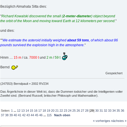
Bezüglich Almahata Sitta dies:
"
Richard Kowalski discovered the small (
2-meter-diameter
) object beyond
the orbit of the Moon and moving toward Earth at 12 kilometers per second.
"
und dies:
""
We estimate the asteroid initially weighed
about 59 tons
, of which about 86
pounds survived the explosion high in the atmosphere.
"
Hmm ....
15 m
/ ca.
7000 t
und
2 m
/
59 t
Bernd
Gespeichert
(247553) Berndpauli = 2002 RV234
Das Ärgerlichste in dieser Welt ist, dass die Dummen todsicher und die Intelligenten voller
Zweifel sind. (Bertrand Russell, britischer Philosoph und Mathematiker).
Seiten:
1
...
12
13
14
15
16
17
18
19
20
21
22
23
24
25
26
27
28
[
29
]
30
31
32
33
34
35
36
37
38
39
40
41
42
43
44
45
46
...
115
Nach oben
« vorheriges
nächstes »