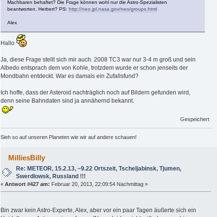
Machbaren behaftet? Die Frage können wohl nur die Astro-Spezialisten
beantworten. Herbert? PS:
http://neo.jpl.nasa.gov/neo/groups.html
Alex
Hallo
Ja, diese Frage stellt sich mir auch. 2008 TC3 war nur 3-4 m groß und sein
Albedo entsprach dem von Kohle, trotzdem wurde er schon jenseits der
Mondbahn entdeckt. War es damals ein Zufallsfund?
Ich hoffe, dass der Asteroid nachträglich noch auf Bildern gefunden wird,
denn seine Bahndaten sind ja annähernd bekannt.
Gespeichert
Sieh so auf unseren Planeten wie wir auf andere schauen!
MilliesBilly
Re: METEOR, 15.2.13, ~9.22 Ortszeit, Tscheljabinsk, Tjumen,
Swerdlowsk, Russland !!!
«
Antwort #427 am:
Februar 20, 2013, 22:09:54 Nachmittag »
Bin zwar kein Astro-Experte, Alex, aber vor ein paar Tagen äußerte sich ein