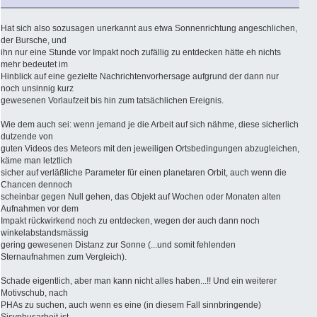
Hat sich also sozusagen unerkannt aus etwa Sonnenrichtung angeschlichen,
der Bursche, und
ihn nur eine Stunde vor Impakt noch zufällig zu entdecken hätte eh nichts
mehr bedeutet im
Hinblick auf eine gezielte Nachrichtenvorhersage aufgrund der dann nur
noch unsinnig kurz
gewesenen Vorlaufzeit bis hin zum tatsächlichen Ereignis.
Wie dem auch sei: wenn jemand je die Arbeit auf sich nähme, diese sicherlich
dutzende von
guten Videos des Meteors mit den jeweiligen Ortsbedingungen abzugleichen,
käme man letztlich
sicher auf verläßliche Parameter für einen planetaren Orbit, auch wenn die
Chancen dennoch
scheinbar gegen Null gehen, das Objekt auf Wochen oder Monaten alten
Aufnahmen vor dem
Impakt rückwirkend noch zu entdecken, wegen der auch dann noch
winkelabstandsmässig
gering gewesenen Distanz zur Sonne (...und somit fehlenden
Sternaufnahmen zum Vergleich).
Schade eigentlich, aber man kann nicht alles haben...!! Und ein weiterer
Motivschub, nach
PHAs zu suchen, auch wenn es eine (in diesem Fall sinnbringende)
Sisyphusarbeit ist.