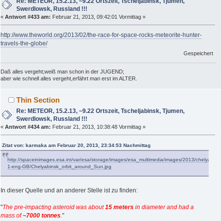
Re: METEOR, 15.2.13, ~9.22 Ortszeit, Tscheljabinsk, Tjumen,
Swerdlowsk, Russland !!!
«
Antwort #433 am:
Februar 21, 2013, 09:42:01 Vormittag »
http://www.theworld.org/2013/02/the-race-for-space-rocks-meteorite-hunter-
travels-the-globe/
Gespeichert
Daß alles vergeht;weiß man schon in der JUGEND;
aber wie schnell alles vergeht,erfährt man erst im ALTER.
Thin Section
Re: METEOR, 15.2.13, ~9.22 Ortszeit, Tscheljabinsk, Tjumen,
Swerdlowsk, Russland !!!
«
Antwort #434 am:
Februar 21, 2013, 10:38:48 Vormittag »
Zitat von: karmaka am Februar 20, 2013, 23:34:53 Nachmittag
http://spaceinimages.esa.int/var/esa/storage/images/esa_multimedia/images/2013/chelyabi
1-eng-GB/Chelyabinsk_orbit_around_Sun.jpg
In dieser Quelle und an anderer Stelle ist zu finden:
"
The pre-impacting asteroid was about
15 meters
in diameter and had a
mass of
~7000 tonnes
.
"