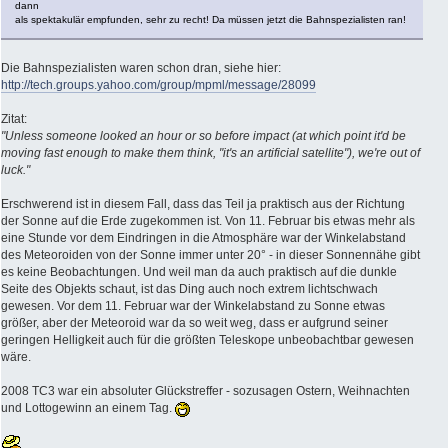
dann
als spektakulär empfunden, sehr zu recht! Da müssen jetzt die Bahnspezialisten ran!
Die Bahnspezialisten waren schon dran, siehe hier:
http://tech.groups.yahoo.com/group/mpml/message/28099
Zitat:
"Unless someone looked an hour or so before impact (at which point it'd be
moving fast enough to make them think, "it's an artificial satellite"), we're out of
luck."
Erschwerend ist in diesem Fall, dass das Teil ja praktisch aus der Richtung
der Sonne auf die Erde zugekommen ist. Von 11. Februar bis etwas mehr als
eine Stunde vor dem Eindringen in die Atmosphäre war der Winkelabstand
des Meteoroiden von der Sonne immer unter 20° - in dieser Sonnennähe gibt
es keine Beobachtungen. Und weil man da auch praktisch auf die dunkle
Seite des Objekts schaut, ist das Ding auch noch extrem lichtschwach
gewesen. Vor dem 11. Februar war der Winkelabstand zu Sonne etwas
größer, aber der Meteoroid war da so weit weg, dass er aufgrund seiner
geringen Helligkeit auch für die größten Teleskope unbeobachtbar gewesen
wäre.
2008 TC3 war ein absoluter Glückstreffer - sozusagen Ostern, Weihnachten
und Lottogewinn an einem Tag.