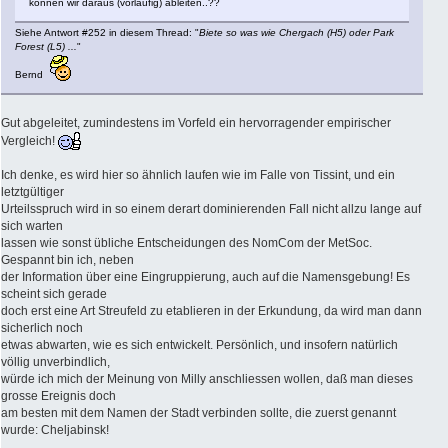
können wir daraus (vorläufig) ableiten..??
Siehe Antwort #252 in diesem Thread: "
Biete so was wie Chergach (H5) oder Park
Forest (L5) ...
"
Bernd
Gut abgeleitet, zumindestens im Vorfeld ein hervorragender empirischer
Vergleich!
Ich denke, es wird hier so ähnlich laufen wie im Falle von Tissint, und ein
letztgültiger
Urteilsspruch wird in so einem derart dominierenden Fall nicht allzu lange auf
sich warten
lassen wie sonst übliche Entscheidungen des NomCom der MetSoc.
Gespannt bin ich, neben
der Information über eine Eingruppierung, auch auf die Namensgebung! Es
scheint sich gerade
doch erst eine Art Streufeld zu etablieren in der Erkundung, da wird man dann
sicherlich noch
etwas abwarten, wie es sich entwickelt. Persönlich, und insofern natürlich
völlig unverbindlich,
würde ich mich der Meinung von Milly anschliessen wollen, daß man dieses
grosse Ereignis doch
am besten mit dem Namen der Stadt verbinden sollte, die zuerst genannt
wurde: Cheljabinsk!