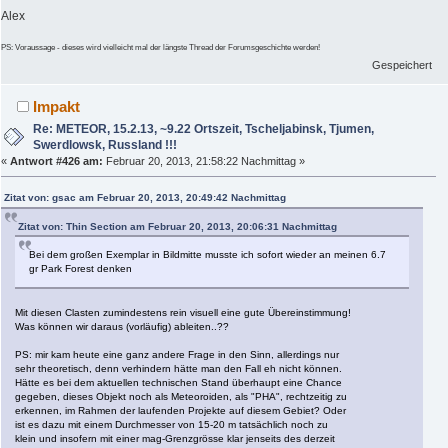
Alex
PS: Voraussage - dieses wird vielleicht mal der längste Thread der Forumsgeschichte werden!
Gespeichert
Impakt
Re: METEOR, 15.2.13, ~9.22 Ortszeit, Tscheljabinsk, Tjumen,
Swerdlowsk, Russland !!!
«
Antwort #426 am:
Februar 20, 2013, 21:58:22 Nachmittag »
Zitat von: gsac am Februar 20, 2013, 20:49:42 Nachmittag
Zitat von: Thin Section am Februar 20, 2013, 20:06:31 Nachmittag
Bei dem großen Exemplar in Bildmitte musste ich sofort wieder an meinen 6.7
gr Park Forest denken
Mit diesen Clasten zumindestens rein visuell eine gute Übereinstimmung!
Was können wir daraus (vorläufig) ableiten..??
PS: mir kam heute eine ganz andere Frage in den Sinn, allerdings nur
sehr theoretisch, denn verhindern hätte man den Fall eh nicht können.
Hätte es bei dem aktuellen technischen Stand überhaupt eine Chance
gegeben, dieses Objekt noch als Meteoroiden, als "PHA", rechtzeitig zu
erkennen, im Rahmen der laufenden Projekte auf diesem Gebiet? Oder
ist es dazu mit einem Durchmesser von 15-20 m tatsächlich noch zu
klein und insofern mit einer mag-Grenzgrösse klar jenseits des derzeit