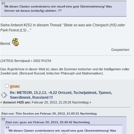
Mit diesen Clasten zumindestens rein visuell eine gute Übereinstimmung! Was
können wir daraus (vorläufig) ableiten..??
Siehe Antwort #252 in diesem Thread: "
Biete so was wie Chergach (H5) oder
Park Forest (L5) ...
"
Bernd
Gespeichert
(247553) Berndpauli = 2002 RV234
Das Ärgerlichste in dieser Welt ist, dass die Dummen todsicher und die Intelligenten voller
Zweifel sind. (Bertrand Russell, britischer Philosoph und Mathematiker).
gsac
Re: METEOR, 15.2.13, ~9.22 Ortszeit, Tscheljabinsk, Tjumen,
Swerdlowsk, Russland !!!
«
Antwort #425 am:
Februar 20, 2013, 21:29:26 Nachmittag »
Zitat von: Thin Section am Februar 20, 2013, 21:05:31 Nachmittag
Zitat von: gsac am Februar 20, 2013, 20:49:42 Nachmittag
Mit diesen Clasten zumindestens rein visuell eine gute Übereinstimmung! Was