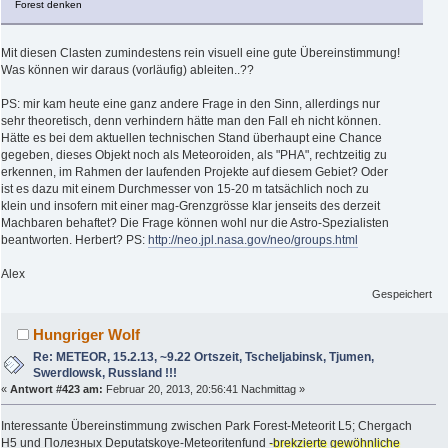
Forest denken
Mit diesen Clasten zumindestens rein visuell eine gute Übereinstimmung!
Was können wir daraus (vorläufig) ableiten..??
PS: mir kam heute eine ganz andere Frage in den Sinn, allerdings nur
sehr theoretisch, denn verhindern hätte man den Fall eh nicht können.
Hätte es bei dem aktuellen technischen Stand überhaupt eine Chance
gegeben, dieses Objekt noch als Meteoroiden, als "PHA", rechtzeitig zu
erkennen, im Rahmen der laufenden Projekte auf diesem Gebiet? Oder
ist es dazu mit einem Durchmesser von 15-20 m tatsächlich noch zu
klein und insofern mit einer mag-Grenzgrösse klar jenseits des derzeit
Machbaren behaftet? Die Frage können wohl nur die Astro-Spezialisten
beantworten. Herbert? PS:
http://neo.jpl.nasa.gov/neo/groups.html
Alex
Gespeichert
Hungriger Wolf
Re: METEOR, 15.2.13, ~9.22 Ortszeit, Tscheljabinsk, Tjumen,
Swerdlowsk, Russland !!!
«
Antwort #423 am:
Februar 20, 2013, 20:56:41 Nachmittag »
Interessante Übereinstimmung zwischen Park Forest-Meteorit L5; Chergach
H5 und Полезных Deputatskoye-Meteoritenfund
-brekzierte gewöhnliche