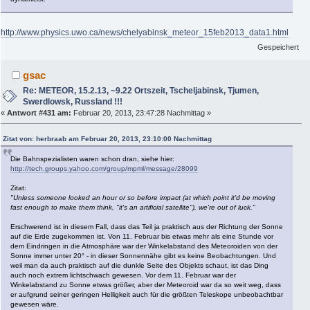
http://www.physics.uwo.ca/news/chelyabinsk_meteor_15feb2013_data1.html
Gespeichert
gsac
Re: METEOR, 15.2.13, ~9.22 Ortszeit, Tscheljabinsk, Tjumen,
Swerdlowsk, Russland !!!
«
Antwort #431 am:
Februar 20, 2013, 23:47:28 Nachmittag »
Zitat von: herbraab am Februar 20, 2013, 23:10:00 Nachmittag
Die Bahnspezialisten waren schon dran, siehe hier:
http://tech.groups.yahoo.com/group/mpml/message/28099
Zitat:
"Unless someone looked an hour or so before impact (at which point it'd be moving
fast enough to make them think, "it's an artificial satellite"), we're out of luck."
Erschwerend ist in diesem Fall, dass das Teil ja praktisch aus der Richtung der Sonne
auf die Erde zugekommen ist. Von 11. Februar bis etwas mehr als eine Stunde vor
dem Eindringen in die Atmosphäre war der Winkelabstand des Meteoroiden von der
Sonne immer unter 20° - in dieser Sonnennähe gibt es keine Beobachtungen. Und
weil man da auch praktisch auf die dunkle Seite des Objekts schaut, ist das Ding
auch noch extrem lichtschwach gewesen. Vor dem 11. Februar war der
Winkelabstand zu Sonne etwas größer, aber der Meteoroid war da so weit weg, dass
er aufgrund seiner geringen Helligkeit auch für die größten Teleskope unbeobachtbar
gewesen wäre.