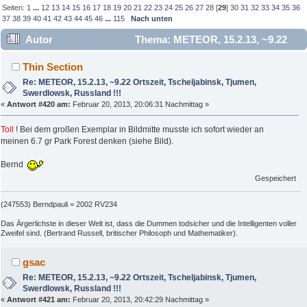
Seiten:
1
...
12
13
14
15
16
17
18
19
20
21
22
23
24
25
26
27
28
[
29
]
30
31
32
33
34
35
36
37
38
39
40
41
42
43
44
45
46
...
115
Nach unten
Autor
Thema: METEOR, 15.2.13, ~9.22
Ortszeit, Tscheljabinsk, Tjumen, Swerdlowsk, Russland !!!
Thin Section
(Gelesen 844872 mal)
Re: METEOR, 15.2.13, ~9.22 Ortszeit, Tscheljabinsk, Tjumen,
Swerdlowsk, Russland !!!
«
Antwort #420 am:
Februar 20, 2013, 20:06:31 Nachmittag »
Toll
! Bei dem großen Exemplar in Bildmitte musste ich sofort wieder an
meinen 6.7 gr Park Forest denken (siehe Bild).
Bernd
Gespeichert
(247553) Berndpauli = 2002 RV234
Das Ärgerlichste in dieser Welt ist, dass die Dummen todsicher und die Intelligenten voller
Zweifel sind. (Bertrand Russell, britischer Philosoph und Mathematiker).
gsac
Re: METEOR, 15.2.13, ~9.22 Ortszeit, Tscheljabinsk, Tjumen,
Swerdlowsk, Russland !!!
«
Antwort #421 am:
Februar 20, 2013, 20:42:29 Nachmittag »