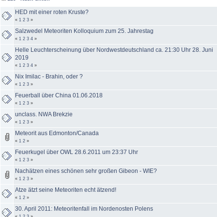
HED mit einer roten Kruste?
«
1
2
3
»
Salzwedel Meteoriten Kolloquium zum 25. Jahrestag
«
1
2
3
4
»
Helle Leuchterscheinung über Nordwestdeutschland ca. 21:30 Uhr 28. Juni
2019
«
1
2
3
4
»
Nix Imilac - Brahin, oder ?
«
1
2
3
»
Feuerball über China 01.06.2018
«
1
2
3
»
unclass. NWA Brekzie
«
1
2
3
»
Meteorit aus Edmonton/Canada
«
1
2
»
Feuerkugel über OWL 28.6.2011 um 23:37 Uhr
«
1
2
3
»
Nachätzen eines schönen sehr großen Gibeon - WIE?
«
1
2
3
»
Atze ätzt seine Meteoriten echt ätzend!
«
1
2
»
30. April 2011: Meteoritenfall im Nordenosten Polens
«
1
2
3
»