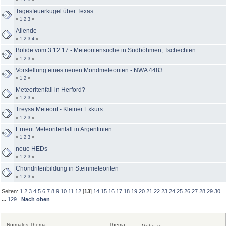
Tagesfeuerkugel über Texas...
«
1
2
3
»
Allende
«
1
2
3
4
»
Bolide vom 3.12.17 - Meteoritensuche in Südböhmen, Tschechien
«
1
2
3
»
Vorstellung eines neuen Mondmeteoriten - NWA 4483
«
1
2
»
Meteoritenfall in Herford?
«
1
2
3
»
Treysa Meteorit - Kleiner Exkurs.
«
1
2
3
»
Erneut Meteoritenfall in Argentinien
«
1
2
3
»
neue HEDs
«
1
2
3
»
Chondritenbildung in Steinmeteoriten
«
1
2
3
»
Seiten:
1
2
3
4
5
6
7
8
9
10
11
12
[
13
]
14
15
16
17
18
19
20
21
22
23
24
25
26
27
28
29
30
...
129
Nach oben
Normales Thema
Thema
Gehe zu: