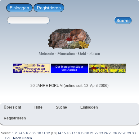
Einloggen
Registrieren
20 JAHRE FORUM (online seit: 12. April 2006)
Übersicht
Hilfe
Suche
Einloggen
Registrieren
Seiten:
1
2
3
4
5
6
7
8
9
10
11
12
[
13
]
14
15
16
17
18
19
20
21
22
23
24
25
26
27
28
29
30
...
129
Nach unten